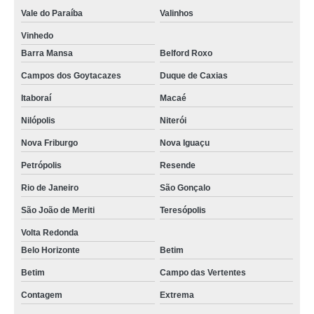
Vale do Paraíba
Valinhos
chips plásticos abrasivos Amparo
Vinhedo
chips abrasivos para peças injetadas Curitiba
Barra Mansa
Belford Roxo
chips abrasivos para rebarbação Contagem
Campos dos Goytacazes
Duque de Caxias
onde encontro chips abrasivos para tamboreamento Ecoville
Itaboraí
Macaé
onde encontro chips abrasivos para polir Resende
Nilópolis
Niterói
onde encontro chips plásticos abrasivos Araras
Nova Friburgo
Nova Iguaçu
onde encontrar chips abrasivos para polir Contagem
Petrópolis
Resende
onde encontro abrasivo para jateamento Teresópolis
Rio de Janeiro
São Gonçalo
onde encontro chips abrasivos para rebarbação e tamboreamento
São João de Meriti
Teresópolis
Campinas
Volta Redonda
onde encontrar chips abrasivos para polimento de peças Macaé
Belo Horizonte
Betim
chips abrasivos para polimento Teresópolis
Betim
Campo das Vertentes
onde encontro chips abrasivos para polimento Paulínia
Contagem
Extrema