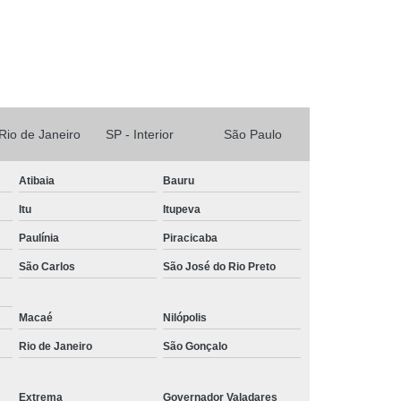
polimento de peças metálicas valor Uberaba
polimento vibratório Araraquara
empresa que faz polimento de peças de alumínio por
vibração São Gonçalo
serviço de polimento para peças de metal Americana
 Rio de Janeiro
SP - Interior
São Paulo
polimento de peças metálicas Campos dos Goytacazes
Atibaia
Bauru
empresa que faz polimento em peças de metal por
vibração Teresópolis
Itu
Itupeva
serviço de polimento em peças de metal por vibração
Paulínia
Piracicaba
Duque de Caxias
São Carlos
São José do Rio Preto
polimento de metal orçamento Limeira
Macaé
Nilópolis
empresa que faz polimento de peças de alumínio por
vibração Araraquara
Rio de Janeiro
São Gonçalo
polimento para peças de metal valor Itu
Extrema
Governador Valadares