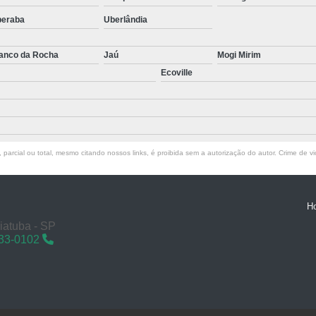
beraba
Uberlândia
anco da Rocha
Jaú
Mogi Mirim
Ecoville
parcial ou total, mesmo citando nossos links, é proibida sem a autorização do autor. Crime de vi
H
aiatuba - SP
433-0102