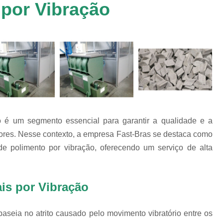
 por Vibração
Chip de Porcelana para Polimento
tos
Polimento de 
nto
Polimento de Al
os
es
Polimento de M
Polimento de P
Chips de Espelhamento Grão V
Chips Grão Vegetal de Espelh
ão é um segmento essencial para garantir a qualidade e a
Chips Grão Vegetal para Brunime
ores. Nesse contexto, a empresa Fast-Bras se destaca como
Chips Grão Vegetal para Polim
de polimento por vibração, oferecendo um serviço de alta
Chips para Espelhamento Grão 
Chips Vítreo Abrilhan
is por Vibração
Chips Vítreo Esterilização
C
Chips Vítreo para Bri
aseia no atrito causado pelo movimento vibratório entre os