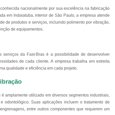
Polimento de Utensílios
Poli
conhecida nacionalmente por sua excelência na fabricação
Polimento de Metais 
ada em Indaiatuba, interior de São Paulo, a empresa atende
Polimento de Pe
de de produtos e serviços, incluindo polimento por vibração,
Polimento de Peças de Metal po
tenção de equipamentos.
Polimento em Peças de Metal por
Polimento para Peças de Alumínio
Polimento para Peças 
 serviços da Fast-Bras é a possibilidade de desenvolver
ssidades de cada cliente. A empresa trabalha em estreita
Polimentos
ma qualidade e eficiência em cada projeto.
Revestimento de 
Revestimento de Máquina de Ta
ibração
Revestimento em 
s é amplamente utilizado em diversos segmentos industriais,
Revestimento e
o e odontológico. Suas aplicações incluem o tratamento de
Revestim
s, engrenagens, entre outros componentes que requerem um
Revestimento para