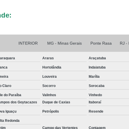
nde:
INTERIOR
MG - Minas Gerais
Ponte Rasa
RJ -
araquara
Araras
Araçatuba
anca
Hortolândia
Indaiatuba
meira
Louveira
Marília
o Claro
Socorro
Sorocaba
le do Paraíba
Valinhos
Vinhedo
mpos dos Goytacazes
Duque de Caxias
Itaboraí
va Iguaçu
Petrópolis
Resende
lta Redonda
etim
Campo das Vertentes
Contagem