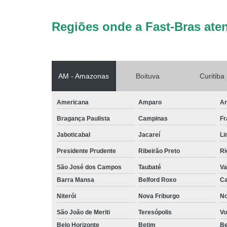
Regiões onde a Fast-Bras ate
AM - Amazonas
Boituva
Curitiba
Americana
Amparo
Ar
Bragança Paulista
Campinas
Fr
Jaboticabal
Jacareí
Li
Presidente Prudente
Ribeirão Preto
Ri
São José dos Campos
Taubaté
Va
Barra Mansa
Belford Roxo
Ca
Niterói
Nova Friburgo
No
São João de Meriti
Teresópolis
Vo
Belo Horizonte
Betim
B