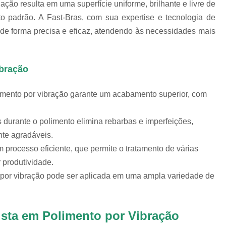
ção resulta em uma superfície uniforme, brilhante e livre de
Chips Vítreo para Ester
o padrão. A Fast-Bras, com sua expertise e tecnologia de
Chips Vítreo para Limp
o de forma precisa e eficaz, atendendo às necessidades mais
Equipamento para Polimento d
Equipamento para Polir A
ibração
Equipamento para Polir J
Fabricante de Abrasivo Plástico e
imento por vibração garante um acabamento superior, com
Material Abrasivo par
durante o polimento elimina rebarbas e imperfeições,
Produto para Polimento em Aç
te agradáveis.
Produtos de Polimento In
m processo eficiente, que permite o tratamento de várias
Abrasivos para Polimento de 
produtividade.
Polimento de Auto
to por vibração pode ser aplicada em uma ampla variedade de
Polimento de Metais Pe
Polimento de Metal D
ista em Polimento por Vibração