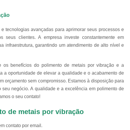
Revestimento para
ação
Revestimento pa
Revestimento pa
 e tecnologias avançadas para aprimorar seus processos e
os seus clientes. A empresa investe constantemente em
Revestimento para Tamborea
 infraestrutura, garantindo um atendimento de alto nível e
Agente Tensoativos D
Detergente 
os benefícios do polimento de metais por vibração e a
Detergente Tensoativo Tipo Biod
ca a oportunidade de elevar a qualidade e o acabamento de
Detergente Tensoativos Tipo
e um orçamento sem compromisso. Estamos à disposição para
Tensoativo Agente de De
o seu negócio. A qualidade e a excelência em polimento de
amos o seu contato!
Tensoativo Deterge
to de metais por vibração
em contato por email.