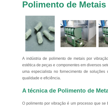
em
Polimento de Metais
equipamen
de
tamboreame
Tensoativ
detergent
A indústria de polimento de metais por vibraç
estética de peças e componentes em diversos set
uma especialista no fornecimento de soluções 
qualidade e eficiência.
A técnica de Polimento de Meta
O polimento por vibração é um processo que se b