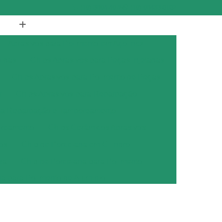
(19) 3894-4975
(19) 98433-0102
Abrasivos para Polimento em Aço Inox
didas
Chips Abrasivos para Peças Injetadas
Chips Abrasivos para Polimento de Peças
r
Chips Abrasivos para Rebarbação
ara Rebarbação e Tamboreamento
oreamento
Chips Cerâmicos Abrasivos
os
Chip de Porcelana em Cilindro
ra
Chip de Porcelana para Polimento
na para Polimento de Alumínio
ana para Polimento de Metais
ana para Polimento de Metal