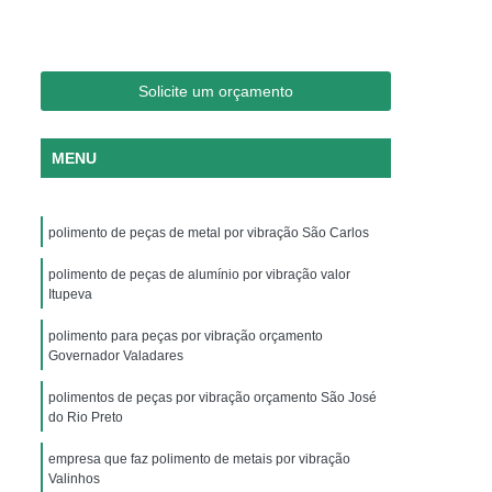
 de Peças
Polimento com Chip de Porcelana
Aço com Chip de Porcelana
umínio com Chip de Porcelana
Solicite um orçamento
etais com Chip de Porcelana
MENU
eças com Chip de Porcelana
egetal
Chips Grão Vegetal de Brunimento
polimento de peças de metal por vibração São Carlos
amento
Chips Grão Vegetal de Polimento
nto
polimento de peças de alumínio por vibração valor
Chips Grão Vegetal para Espelhamento
Itupeva
ento
Chips para Brunimento Grão Vegetal
polimento para peças por vibração orçamento
Vegetal
Chips para Polimento Grão Vegetal
Governador Valadares
tar
Chips Vítreo Desengordurar
polimentos de peças por vibração orçamento São José
do Rio Preto
hips Vítreo Limpar
Chips Vítreo Limpeza
empresa que faz polimento de metais por vibração
lho
Chips Vítreo para Dar Brilho
Valinhos