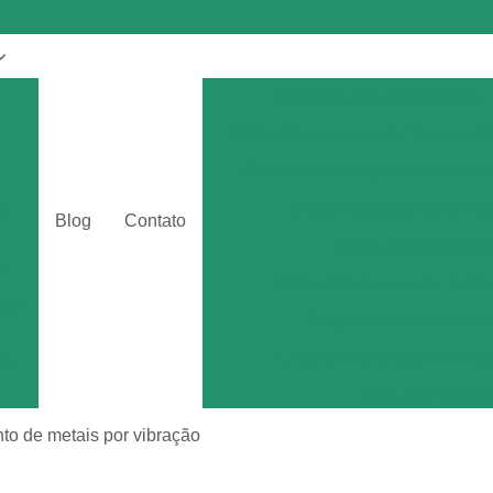
Abrasivo para Jateamento
s
Chips Abrasivos para Peças Fun
Chips Abrasivos para Polimento
a
Chips Abrasivos para Poli
o
Blog
Contato
Chips Abrasivos p
eo
Chips Abrasivos para Tamb
tos
Chips Plásticos Abrasiv
r
Chip de Porcelana em Esfe
de
Chip de Porcela
por
Chip de Porcel
to de metais por vibração
Chip de Porcel
tos