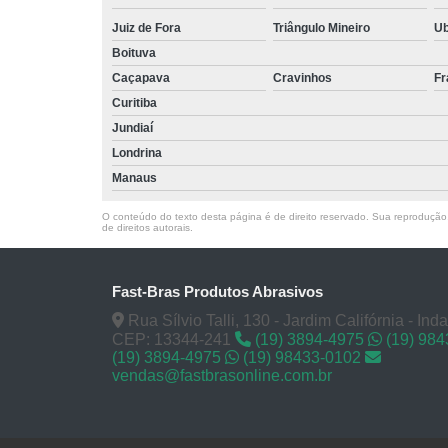
Juiz de Fora
Triângulo Mineiro
U
Boituva
Caçapava
Cravinhos
Fr
Curitiba
Jundiaí
Londrina
Manaus
O conteúdo do texto desta página é de direito reservado. Sua reprodução, 
de direitos autorais
.
Fast-Bras Produtos Abrasivos
Rua Sílvio Talli, 130 - Jardim Califórnia - Ind
CEP: 13344-241
(19) 3894-4975
(19) 98
(19) 3894-4975
(19) 98433-0102
vendas@fastbrasonline.com.br