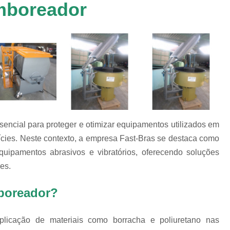
mboreador
Chip de Porcelana para Polimento
tos
Polimento de 
nto
Polimento de Al
os
es
Polimento de M
Polimento de P
Chips de Espelhamento Grão V
Chips Grão Vegetal de Espelh
encial para proteger e otimizar equipamentos utilizados em
Chips Grão Vegetal para Brunime
cies. Neste contexto, a empresa Fast-Bras se destaca como
Chips Grão Vegetal para Polim
uipamentos abrasivos e vibratórios, oferecendo soluções
Chips para Espelhamento Grão 
es.
Chips Vítreo Abrilhan
mboreador?
Chips Vítreo Esterilização
C
Chips Vítreo para Bri
plicação de materiais como borracha e poliuretano nas