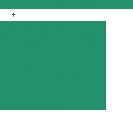
(19) 3894-4975
(19) 98433-0102
Abrasivos para Polimento em Aço Inox
didas
Chips Abrasivos para Peças Injetadas
Chips Abrasivos para Polimento de Peças
r
Chips Abrasivos para Rebarbação
ara Rebarbação e Tamboreamento
oreamento
Chips Cerâmicos Abrasivos
os
Chip de Porcelana em Cilindro
ra
Chip de Porcelana para Polimento
na para Polimento de Alumínio
ana para Polimento de Metais
ana para Polimento de Metal