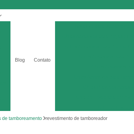
Abrasivo para Jateamento
s
Chips Abrasivos para Peças Fun
Chips Abrasivos para Polimento
a
Chips Abrasivos para Poli
o
Blog
Contato
Chips Abrasivos p
eo
Chips Abrasivos para Tamb
tos
Chips Plásticos Abrasiv
r
Chip de Porcelana em Esfe
de
Chip de Porcela
por
Chip de Porcel
s de tamboreamento
revestimento de tamboreador
Chip de Porcel
tos