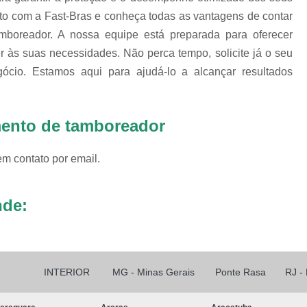
o com a Fast-Bras e conheça todas as vantagens de contar
Revestimento para
mboreador. A nossa equipe está preparada para oferecer
Revestimento pa
r às suas necessidades. Não perca tempo, solicite já o seu
Revestimento pa
cio. Estamos aqui para ajudá-lo a alcançar resultados
Revestimento para Tamborea
Agente Tensoativos D
mento de tamboreador
Detergente 
em contato por email.
Detergente Tensoativo Tipo Biod
Detergente Tensoativos Tipo
nde:
Tensoativo Agente de De
Tensoativo Deterge
INTERIOR
MG - Minas Gerais
Ponte Rasa
RJ -