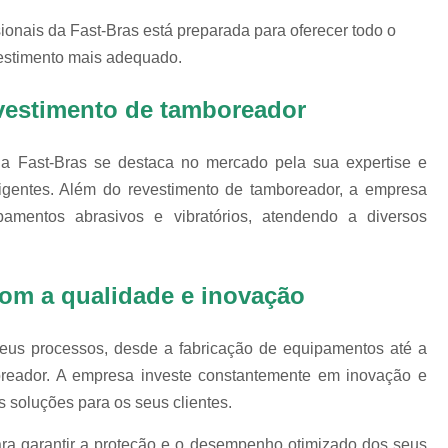
Polimento de Utensílios
Poli
sionais da Fast-Bras está preparada para oferecer todo o
Polimento de Metais 
vestimento mais adequado.
Polimento de Pe
Polimento de Peças de Metal po
evestimento de tamboreador
Polimento em Peças de Metal por
 Fast-Bras se destaca no mercado pela sua expertise e
Polimento para Peças de Alumínio
entes. Além do revestimento de tamboreador, a empresa
Polimento para Peças 
mentos abrasivos e vibratórios, atendendo a diversos
Polimentos
Revestimento de 
om a qualidade e inovação
Revestimento de Máquina de Ta
Revestimento em 
seus processos, desde a fabricação de equipamentos até a
oreador. A empresa investe constantemente em inovação e
Revestimento e
 soluções para os seus clientes.
Revestim
Revestimento para
ra garantir a proteção e o desempenho otimizado dos seus