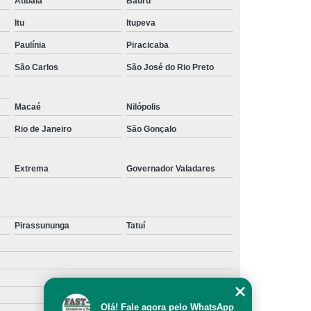
Atibaia
Bauru
Claro
Itu
Itupeva
revestimento em equipamento de tamboreamento preço
Paulínia
Piracicaba
Nova Friburgo
São Carlos
São José do Rio Preto
revestimento para tamboreador preço Tatuí
empresa de revestimento em máquina de
Macaé
Nilópolis
tamboreamento Uberaba
Rio de Janeiro
São Gonçalo
revestimento para tamboreadores São Gonçalo
revestimento de máquina de tamboreamento preço
Extrema
Governador Valadares
Betim
revestimento em máquina de tamboreamento Bauru
Pirassununga
Tatuí
revestimento em máquina de tamboreamento preço
Presidente Prudente
revestimento de tamboreador preço Tatuí
revestimento em tamboreadores preço Tatuí
Olá! Fale agora pelo WhatsApp