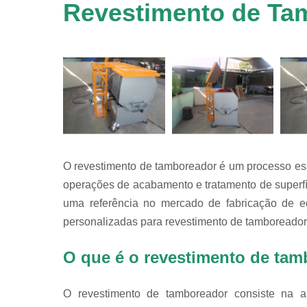
em
Revestimento de Ta
equipamen
de
tamboreame
Tensoativ
detergent
O revestimento de tamboreador é um processo ess
operações de acabamento e tratamento de superfí
uma referência no mercado de fabricação de eq
personalizadas para revestimento de tamboreador
O que é o revestimento de ta
O revestimento de tamboreador consiste na a