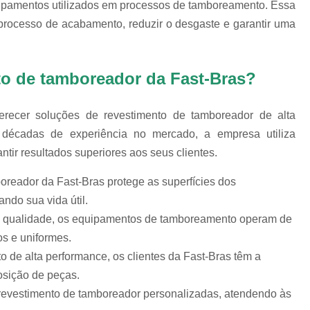
uipamentos utilizados em processos de tamboreamento. Essa
Chips Vítreo para Ester
processo de acabamento, reduzir o desgaste e garantir uma
Chips Vítreo para Limp
Equipamento para Polimento d
to de tamboreador da Fast-Bras?
Equipamento para Polir A
Equipamento para Polir J
erecer soluções de revestimento de tamboreador de alta
Fabricante de Abrasivo Plástico e
décadas de experiência no mercado, a empresa utiliza
Material Abrasivo par
ntir resultados superiores aos seus clientes.
Produto para Polimento em Aç
oreador da Fast-Bras protege as superfícies dos
Produtos de Polimento In
ndo sua vida útil.
Abrasivos para Polimento de 
e qualidade, os equipamentos de tamboreamento operam de
os e uniformes.
Polimento de Auto
 de alta performance, os clientes da Fast-Bras têm a
Polimento de Metais Pe
osição de peças.
Polimento de Metal D
 revestimento de tamboreador personalizadas, atendendo às