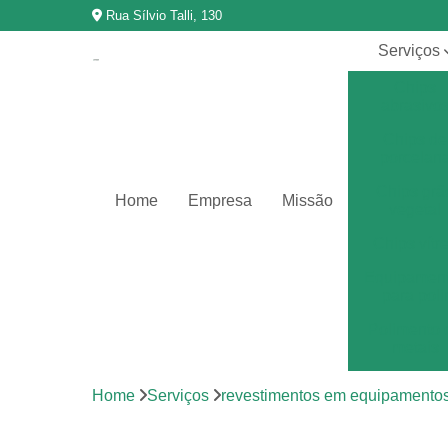
Rua Sílvio Talli, 130
Serviços
Chips
abrasivo
Chips de
porcelan
Chips grã
Home
Empresa
Missão
vegetal
Chips vítr
Equipamen
para poli
Polimento 
metais
Polimento 
Home
Serviços
revestimentos em equipamento
vibração
Revestimen