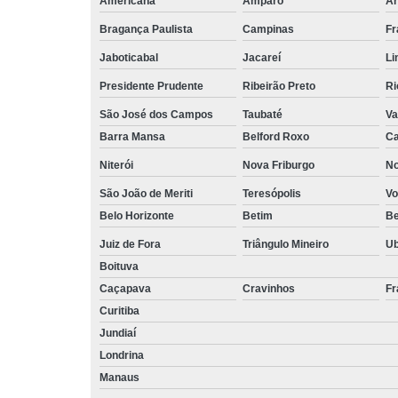
Americana
Amparo
Ar
Bragança Paulista
Campinas
Fr
Jaboticabal
Jacareí
Li
Presidente Prudente
Ribeirão Preto
Ri
São José dos Campos
Taubaté
Va
Barra Mansa
Belford Roxo
Ca
Niterói
Nova Friburgo
No
São João de Meriti
Teresópolis
Vo
Belo Horizonte
Betim
B
Juiz de Fora
Triângulo Mineiro
U
Boituva
Caçapava
Cravinhos
Fr
Curitiba
Jundiaí
Londrina
Manaus