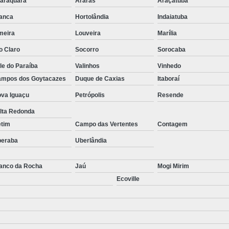
araquara
Araras
Araçatuba
anca
Hortolândia
Indaiatuba
meira
Louveira
Marília
o Claro
Socorro
Sorocaba
le do Paraíba
Valinhos
Vinhedo
mpos dos Goytacazes
Duque de Caxias
Itaboraí
va Iguaçu
Petrópolis
Resende
lta Redonda
etim
Campo das Vertentes
Contagem
beraba
Uberlândia
anco da Rocha
Jaú
Mogi Mirim
Ecoville