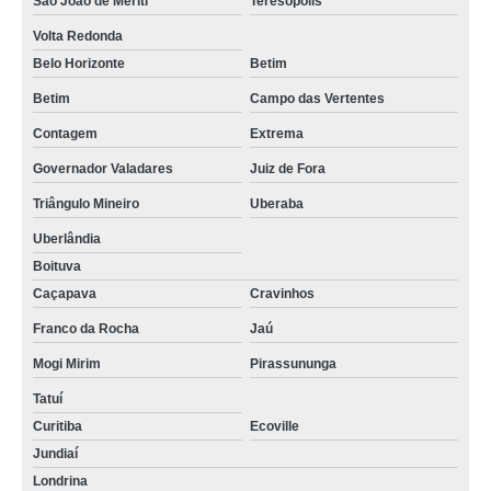
São João de Meriti
Teresópolis
Volta Redonda
Belo Horizonte
Betim
Betim
Campo das Vertentes
Contagem
Extrema
Governador Valadares
Juiz de Fora
Triângulo Mineiro
Uberaba
Uberlândia
Boituva
Caçapava
Cravinhos
Franco da Rocha
Jaú
Mogi Mirim
Pirassununga
Tatuí
Curitiba
Ecoville
Jundiaí
Londrina