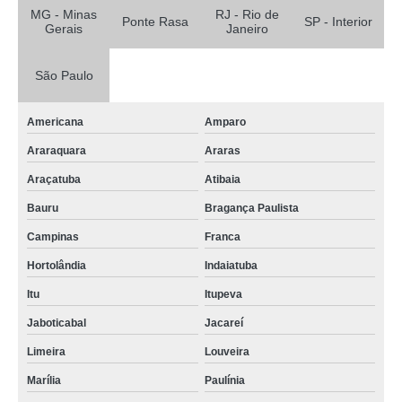
MG - Minas
RJ - Rio de
Ponte Rasa
SP - Interior
Gerais
Janeiro
São Paulo
Americana
Amparo
Araraquara
Araras
Araçatuba
Atibaia
Bauru
Bragança Paulista
Campinas
Franca
Hortolândia
Indaiatuba
Itu
Itupeva
Jaboticabal
Jacareí
Limeira
Louveira
Marília
Paulínia