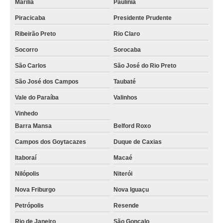
Marília
Paulínia
Piracicaba
Presidente Prudente
Ribeirão Preto
Rio Claro
Socorro
Sorocaba
São Carlos
São José do Rio Preto
São José dos Campos
Taubaté
Vale do Paraíba
Valinhos
Vinhedo
Barra Mansa
Belford Roxo
Campos dos Goytacazes
Duque de Caxias
Itaboraí
Macaé
Nilópolis
Niterói
Nova Friburgo
Nova Iguaçu
Petrópolis
Resende
Rio de Janeiro
São Gonçalo