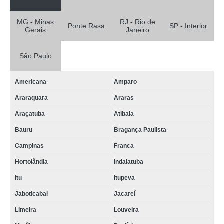
MG - Minas
RJ - Rio de
Ponte Rasa
SP - Interior
Gerais
Janeiro
São Paulo
Americana
Amparo
Araraquara
Araras
Araçatuba
Atibaia
Bauru
Bragança Paulista
Campinas
Franca
Hortolândia
Indaiatuba
Itu
Itupeva
Jaboticabal
Jacareí
Limeira
Louveira