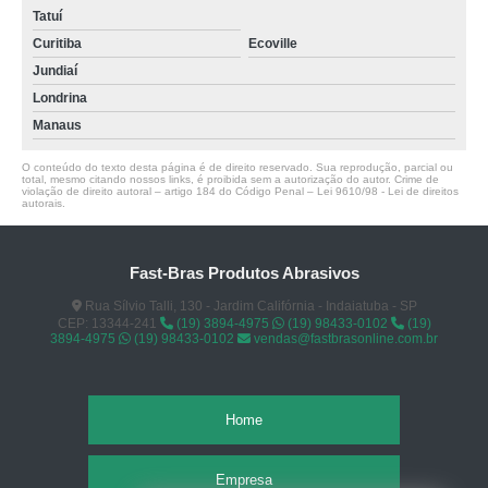
Tatuí
Curitiba
Ecoville
Jundiaí
Londrina
Manaus
O conteúdo do texto desta página é de direito reservado. Sua reprodução, parcial ou
total, mesmo citando nossos links, é proibida sem a autorização do autor. Crime de
violação de direito autoral – artigo 184 do Código Penal –
Lei 9610/98 - Lei de direitos
autorais
.
Fast-Bras Produtos Abrasivos
Rua Sílvio Talli, 130 - Jardim Califórnia - Indaiatuba - SP
CEP: 13344-241
(19) 3894-4975
(19) 98433-0102
(19)
3894-4975
(19) 98433-0102
vendas@fastbrasonline.com.br
Home
Empresa