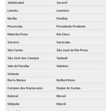
Jaboticabal
Jacareí
Limeira
Louveira
Marília
Paulínia
Piracicaba
Presidente Prudente
Ribeirão Preto
Rio Claro
Socorro
Sorocaba
São Carlos
São José do Rio Preto
São José dos Campos
Taubaté
Vale do Paraíba
Valinhos
Vinhedo
Barra Mansa
Belford Roxo
Campos dos Goytacazes
Duque de Caxias
Itaboraí
Macaé
Nilópolis
Niterói