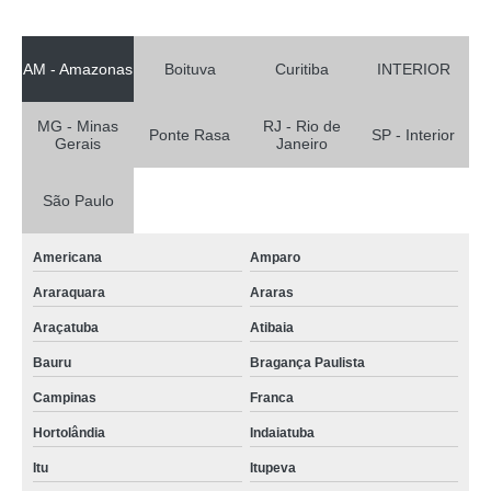
AM - Amazonas
Boituva
Curitiba
INTERIOR
MG - Minas
RJ - Rio de
Ponte Rasa
SP - Interior
Gerais
Janeiro
São Paulo
Americana
Amparo
Araraquara
Araras
Araçatuba
Atibaia
Bauru
Bragança Paulista
Campinas
Franca
Hortolândia
Indaiatuba
Itu
Itupeva