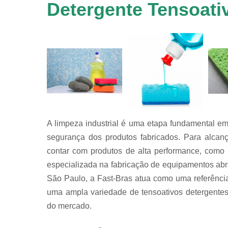
em
Detergente Tensoati
equipamen
de
tamboreame
Tensoativ
detergent
A limpeza industrial é uma etapa fundamental em
segurança dos produtos fabricados. Para alcanç
contar com produtos de alta performance, como 
especializada na fabricação de equipamentos abra
São Paulo, a Fast-Bras atua como uma referência
uma ampla variedade de tensoativos detergente
do mercado.