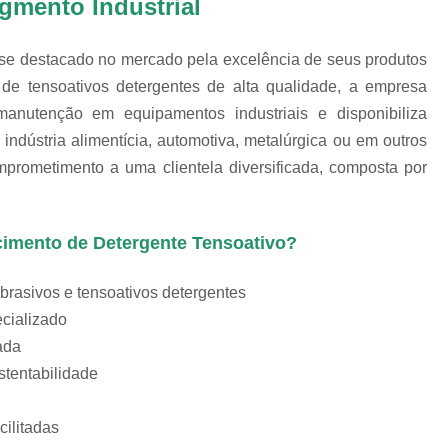
gmento Industrial
Polimento de Utensílios
Poli
Polimento de Metais 
se destacado no mercado pela excelência de seus produtos
Polimento de Pe
e tensoativos detergentes de alta qualidade, a empresa
Polimento de Peças de Metal po
manutenção em equipamentos industriais e disponibiliza
Polimento em Peças de Metal por
indústria alimentícia, automotiva, metalúrgica ou em outros
mprometimento a uma clientela diversificada, composta por
Polimento para Peças de Alumínio
Polimento para Peças 
Polimentos
cimento de Detergente Tensoativo?
Revestimento de 
brasivos e tensoativos detergentes
Revestimento de Máquina de Ta
ecializado
Revestimento em 
ada
tentabilidade
Revestimento e
Revestim
ilitadas
Revestimento para