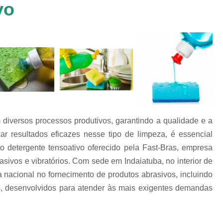
vo
Chip de Porcelana para Polimento
tos
Polimento de 
nto
Polimento de Al
os
es
Polimento de M
Polimento de P
Chips de Espelhamento Grão V
Chips Grão Vegetal de Espelh
 diversos processos produtivos, garantindo a qualidade e a
Chips Grão Vegetal para Brunime
ar resultados eficazes nesse tipo de limpeza, é essencial
Chips Grão Vegetal para Polim
o detergente tensoativo oferecido pela Fast-Bras, empresa
Chips para Espelhamento Grão 
sivos e vibratórios. Com sede em Indaiatuba, no interior de
 nacional no fornecimento de produtos abrasivos, incluindo
Chips Vítreo Abrilhan
s, desenvolvidos para atender às mais exigentes demandas
Chips Vítreo Esterilização
C
Chips Vítreo para Bri