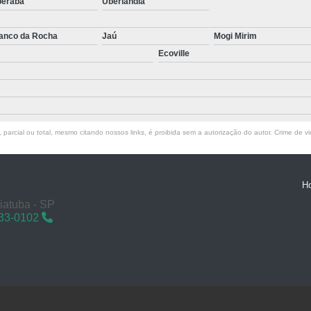
beraba
Uberlândia
anco da Rocha
Jaú
Mogi Mirim
Ecoville
parcial ou total, mesmo citando nossos links, é proibida sem a autorização do autor. Crime de vi
H
aiatuba - SP
433-0102