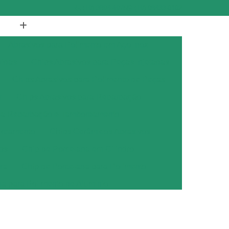
(19) 3894-4975
(19) 98433-0102
Abrasivos para Polimento em Aço Inox
didas
Chips Abrasivos para Peças Injetadas
Chips Abrasivos para Polimento de Peças
r
Chips Abrasivos para Rebarbação
ara Rebarbação e Tamboreamento
oreamento
Chips Cerâmicos Abrasivos
os
Chip de Porcelana em Cilindro
ra
Chip de Porcelana para Polimento
na para Polimento de Alumínio
ana para Polimento de Metais
ana para Polimento de Metal