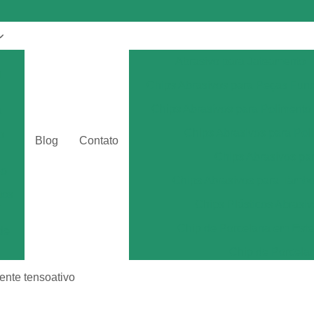
Abrasivo para Jateamento
s
Chips Abrasivos para Peças Fun
Chips Abrasivos para Polimento
a
Chips Abrasivos para Poli
o
Blog
Contato
Chips Abrasivos p
eo
Chips Abrasivos para Tamb
tos
Chips Plásticos Abrasiv
r
Chip de Porcelana em Esfe
de
Chip de Porcela
por
Chip de Porcel
ente tensoativo
Chip de Porcel
tos