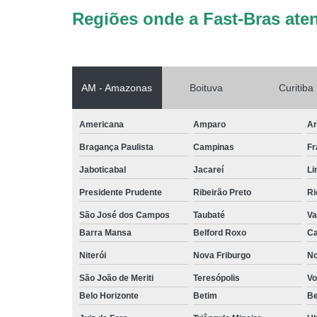
Regiões onde a Fast-Bras ate
AM - Amazonas
Boituva
Curitiba
Americana
Amparo
Ar
Bragança Paulista
Campinas
Fr
Jaboticabal
Jacareí
Li
Presidente Prudente
Ribeirão Preto
Ri
São José dos Campos
Taubaté
Va
Barra Mansa
Belford Roxo
Ca
Niterói
Nova Friburgo
No
São João de Meriti
Teresópolis
Vo
Belo Horizonte
Betim
B