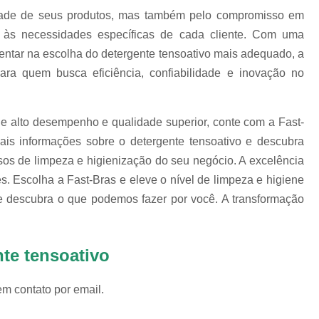
dade de seus produtos, mas também pelo compromisso em
Revestimento para
 às necessidades específicas de cada cliente. Com uma
Revestimento pa
ientar na escolha do detergente tensoativo mais adequado, a
Revestimento pa
ra quem busca eficiência, confiabilidade e inovação no
Revestimento para Tamborea
Agente Tensoativos D
e alto desempenho e qualidade superior, conte com a Fast-
mais informações sobre o detergente tensoativo e descubra
Detergente 
sos de limpeza e higienização do seu negócio. A excelência
Detergente Tensoativo Tipo Biod
es. Escolha a Fast-Bras e eleve o nível de limpeza e higiene
Detergente Tensoativos Tipo
descubra o que podemos fazer por você. A transformação
Tensoativo Agente de De
Tensoativo Deterge
te tensoativo
em contato por email.