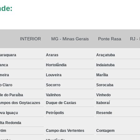
nde:
INTERIOR
MG - Minas Gerais
Ponte Rasa
RJ -
araquara
Araras
Araçatuba
anca
Hortolândia
Indaiatuba
meira
Louveira
Marília
o Claro
Socorro
Sorocaba
le do Paraíba
Valinhos
Vinhedo
mpos dos Goytacazes
Duque de Caxias
Itaboraí
va Iguaçu
Petrópolis
Resende
lta Redonda
etim
Campo das Vertentes
Contagem