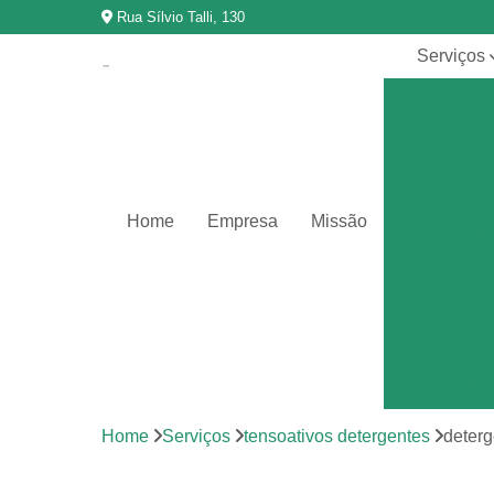
Rua Sílvio Talli, 130
Serviços
Chips
abrasivo
Chips de
porcelan
Chips grã
Home
Empresa
Missão
vegetal
Chips vítr
Equipamen
para poli
Polimento 
metais
Polimento 
Home
Serviços
tensoativos detergentes
deterg
vibração
Revestimen