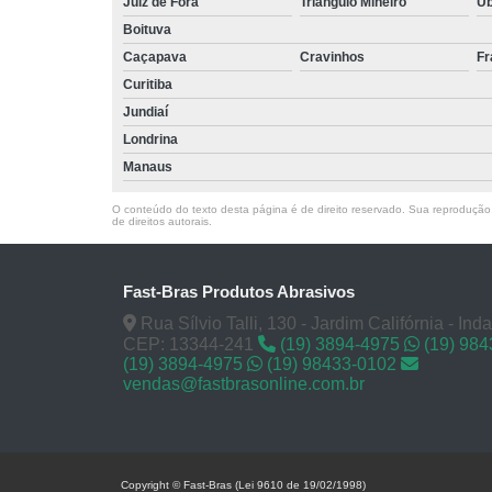
Juiz de Fora
Triângulo Mineiro
U
Boituva
Caçapava
Cravinhos
Fr
Curitiba
Jundiaí
Londrina
Manaus
O conteúdo do texto desta página é de direito reservado. Sua reprodução, 
de direitos autorais
.
Fast-Bras Produtos Abrasivos
Rua Sílvio Talli, 130 - Jardim Califórnia - Ind
CEP: 13344-241
(19) 3894-4975
(19) 98
(19) 3894-4975
(19) 98433-0102
vendas@fastbrasonline.com.br
Copyright © Fast-Bras (Lei 9610 de 19/02/1998)