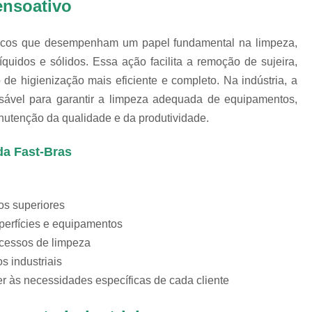
ensoativo
Chips Vítreo para Ester
Chips Vítreo para Limp
micos que desempenham um papel fundamental na limpeza,
Equipamento para Polimento d
íquidos e sólidos. Essa ação facilita a remoção de sujeira,
Equipamento para Polir A
de higienização mais eficiente e completo. Na indústria, a
ensável para garantir a limpeza adequada de equipamentos,
Equipamento para Polir J
anutenção da qualidade e da produtividade.
Fabricante de Abrasivo Plástico e
Material Abrasivo par
da Fast-Bras
Produto para Polimento em Aç
Produtos de Polimento In
os superiores
Abrasivos para Polimento de 
uperfícies e equipamentos
Polimento de Auto
ocessos de limpeza
s industriais
Polimento de Metais Pe
 às necessidades específicas de cada cliente
Polimento de Metal D