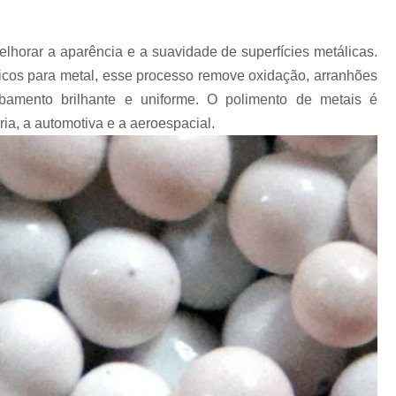
Revestimento para
lhorar a aparência e a suavidade de superfícies metálicas.
Revestimento pa
ficos para metal, esse processo remove oxidação, arranhões
Revestimento pa
bamento brilhante e uniforme. O polimento de metais é
Revestimento para Tamborea
ia, a automotiva e a aeroespacial.
Agente Tensoativos D
Detergente 
Detergente Tensoativo Tipo Biod
Detergente Tensoativos Tipo
Tensoativo Agente de De
Tensoativo Deterge