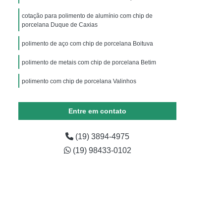
ilização
Chips Vítreo para Limpar
cotação para polimento de alumínio com chip de
eza
Chips Vítreo para Tirar Gordura
porcelana Duque de Caxias
e Metais
Equipamento para Polir Aço Inox
polimento de aço com chip de porcelana Boituva
lumínio
Equipamento para Polir Inox
polimento de metais com chip de porcelana Betim
óias
Equipamento para Polir Metais
polimento com chip de porcelana Valinhos
 Poliéster
Materiais de Polimento de Metais
chip de porcelana para polimento de metal cotação
a Tamboreamento e Vibro-acabamento
Triângulo Mineiro
Entre em contato
o Inox
Produto para Polir Inox Industrial
(19) 3894-4975
dustrial
Abrasivos para Polimento
(19) 98433-0102
Alumínio
Pasta para Polimento de Metal
peças
Polimento de Bijuterias
quenos
Polimento de Metal Dourado
uro
Polimento de Peças de Metal