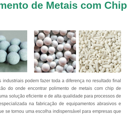
mento de Metais com Chip
Chip de Porcelana para Polimento
tos
Polimento de 
nto
Polimento de Al
os
es
Polimento de M
Polimento de P
Chips de Espelhamento Grão V
Chips Grão Vegetal de Espelh
Chips Grão Vegetal para Brunime
ndustriais podem fazer toda a diferença no resultado final
Chips Grão Vegetal para Polim
ação do onde encontrar polimento de metais com chip de
Chips para Espelhamento Grão 
uma solução eficiente e de alta qualidade para processos de
Chips Vítreo Abrilhan
especializada na fabricação de equipamentos abrasivos e
Chips Vítreo Esterilização
C
, que se tornou uma escolha indispensável para empresas que
Chips Vítreo para Bri