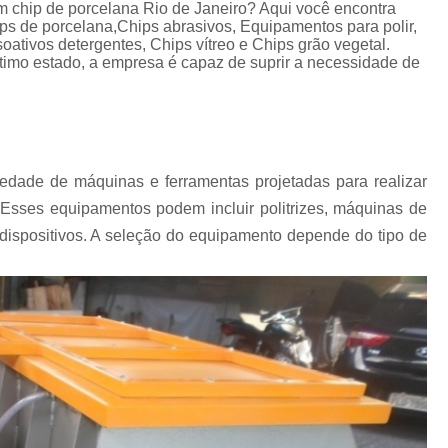
Chips Vítreo para Ester
m chip de porcelana Rio de Janeiro? Aqui você encontra
ps de porcelana,Chips abrasivos, Equipamentos para polir,
Chips Vítreo para Limp
oativos detergentes, Chips vítreo e Chips grão vegetal.
imo estado, a empresa é capaz de suprir a necessidade de
Equipamento para Polimento d
Equipamento para Polir A
Equipamento para Polir J
Fabricante de Abrasivo Plástico e
dade de máquinas e ferramentas projetadas para realizar
 Esses equipamentos podem incluir politrizes, máquinas de
Material Abrasivo par
 dispositivos. A seleção do equipamento depende do tipo de
Produto para Polimento em Aç
Produtos de Polimento In
Abrasivos para Polimento de 
Polimento de Auto
Polimento de Metais Pe
Polimento de Metal D