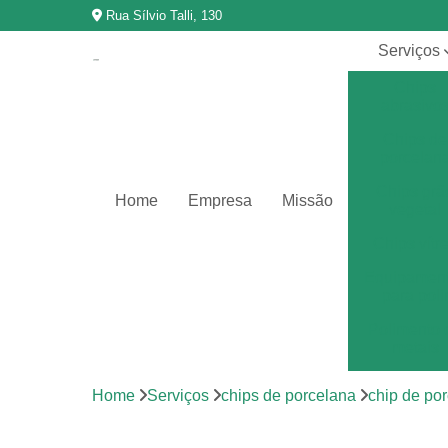
Rua Sílvio Talli, 130
Serviços
Chips
abrasivo
Chips de
porcelan
Chips grã
Home
Empresa
Missão
vegetal
Chips vítr
Equipamen
para poli
Polimento 
metais
Polimento 
Home
Serviços
chips de porcelana
chip de por
vibração
Revestimen