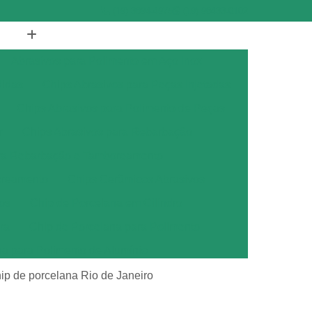
(19) 3894-4975
(19) 98433-0102
Abrasivos para Polimento em Aço Inox
didas
Chips Abrasivos para Peças Injetadas
Chips Abrasivos para Polimento de Peças
r
Chips Abrasivos para Rebarbação
ara Rebarbação e Tamboreamento
oreamento
Chips Cerâmicos Abrasivos
os
Chip de Porcelana em Cilindro
ra
Chip de Porcelana para Polimento
na para Polimento de Alumínio
ana para Polimento de Metais
ip de porcelana Rio de Janeiro
ana para Polimento de Metal