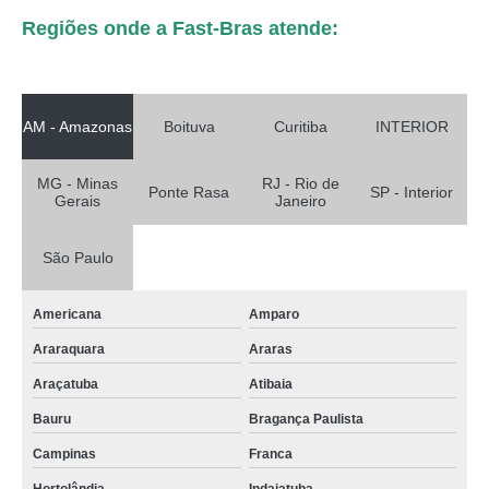
Regiões onde a Fast-Bras atende:
AM - Amazonas
Boituva
Curitiba
INTERIOR
MG - Minas
RJ - Rio de
Ponte Rasa
SP - Interior
Gerais
Janeiro
São Paulo
Americana
Amparo
Araraquara
Araras
Araçatuba
Atibaia
Bauru
Bragança Paulista
Campinas
Franca