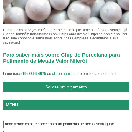
Com nossos serviços você pode encontrar o que almeja. Além dos serviços já
citados, também trabalhamos com Chips abrasivos e Chips de porcelana. Por
isso, fale conosco e saiba mais sobre nossa empresa. Garantimos a sua
satisfação!
Para saber mais sobre Chip de Porcelana para
Polimento de Metais Valor Niterói
Ligue para
(19) 3894-4975
ou
clique aqui
e entre em contato por email.
Solicite um orçamento
MENU
onde vende chip de porcelana para polimento de peças Nova Iguaçu