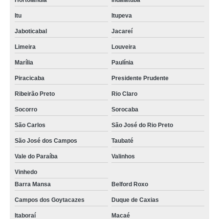
Hortolândia
Indaiatuba
Itu
Itupeva
Jaboticabal
Jacareí
Limeira
Louveira
Marília
Paulínia
Piracicaba
Presidente Prudente
Ribeirão Preto
Rio Claro
Socorro
Sorocaba
São Carlos
São José do Rio Preto
São José dos Campos
Taubaté
Vale do Paraíba
Valinhos
Vinhedo
Barra Mansa
Belford Roxo
Campos dos Goytacazes
Duque de Caxias
Itaboraí
Macaé