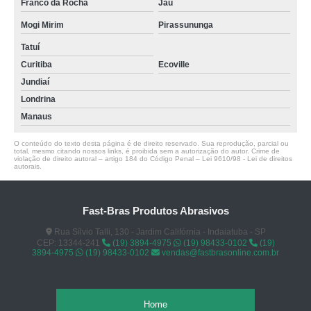
Franco da Rocha
Jaú
Mogi Mirim
Pirassununga
Tatuí
Curitiba
Ecoville
Jundiaí
Londrina
Manaus
O conteúdo do texto desta página é de direito reservado. Sua reprodução, parcial ou
total, mesmo citando nossos links, é proibida sem a autorização do autor. Crime de
violação de direito autoral – artigo 184 do Código Penal –
Lei 9610/98 - Lei de direitos
autorais
.
Fast-Bras Produtos Abrasivos
Rua Sílvio Talli, 130 - Jardim Califórnia - Indaiatuba - SP
CEP: 13344-241
(19) 3894-4975
(19) 98433-0102
(19)
3894-4975
(19) 98433-0102
vendas@fastbrasonline.com.br
Home