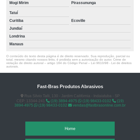
Mogi Mirim
Pirassununga
Tatuí
Curitiba
Ecoville
Jundiaí
Londrina
Manaus
O conteúdo do texto desta página é de direito reservado. Sua reprodução, parcial ou
total, mesmo citando nossos links, é proibida sem a autorização do autor. Crime de
violação de direito autoral – artigo 184 do Código Penal –
Lei 9610/98 - Lei de direitos
autorais
.
Fast-Bras Produtos Abrasivos
Rua Sílvio Talli, 130 - Jardim Califórnia - Indaiatuba - SP
CEP: 13344-241
(19) 3894-4975
(19) 98433-0102
(19)
3894-4975
(19) 98433-0102
vendas@fastbrasonline.com.br
Home