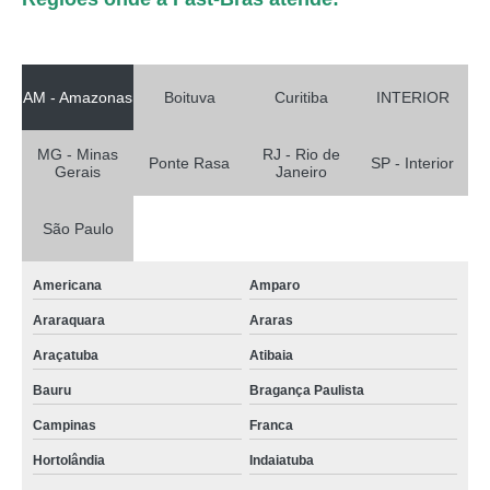
AM - Amazonas
Boituva
Curitiba
INTERIOR
MG - Minas
RJ - Rio de
Ponte Rasa
SP - Interior
Gerais
Janeiro
São Paulo
Americana
Amparo
Araraquara
Araras
Araçatuba
Atibaia
Bauru
Bragança Paulista
Campinas
Franca
Hortolândia
Indaiatuba