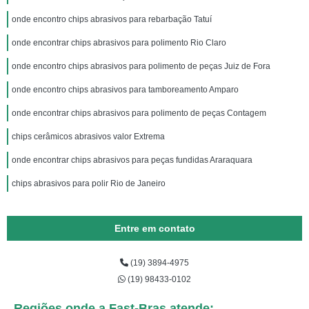
onde encontro chips abrasivos para rebarbação Tatuí
onde encontrar chips abrasivos para polimento Rio Claro
onde encontro chips abrasivos para polimento de peças Juiz de Fora
onde encontro chips abrasivos para tamboreamento Amparo
onde encontrar chips abrasivos para polimento de peças Contagem
chips cerâmicos abrasivos valor Extrema
onde encontrar chips abrasivos para peças fundidas Araraquara
chips abrasivos para polir Rio de Janeiro
Entre em contato
(19) 3894-4975
(19) 98433-0102
Regiões onde a Fast-Bras atende: