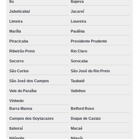
Itu
Itupeva
Jaboticabal
Jacareí
Limeira
Louveira
Marília
Paulínia
Piracicaba
Presidente Prudente
Ribeirão Preto
Rio Claro
Socorro
Sorocaba
São Carlos
São José do Rio Preto
São José dos Campos
Taubaté
Vale do Paraíba
Valinhos
Vinhedo
Barra Mansa
Belford Roxo
Campos dos Goytacazes
Duque de Caxias
Itaboraí
Macaé
Nilópolis
Niterói