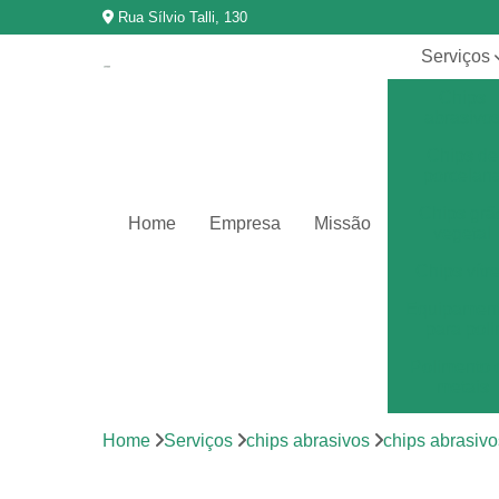
Rua Sílvio Talli, 130
Serviços
Chips
abrasivo
Chips de
porcelan
Chips grã
Home
Empresa
Missão
vegetal
Chips vítr
Equipamen
para poli
Polimento 
metais
Polimento 
Home
Serviços
chips abrasivos
chips abrasivo
vibração
Revestimen