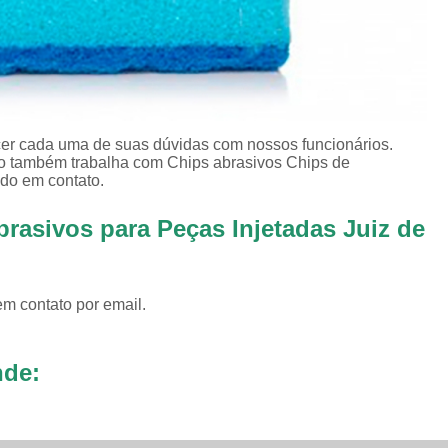
Revestimento para
Revestimento pa
Revestimento pa
Revestimento para Tamborea
ecer cada uma de suas dúvidas com nossos funcionários.
to também trabalha com Chips abrasivos Chips de
Agente Tensoativos D
ndo em contato.
Detergente 
rasivos para Peças Injetadas Juiz de
Detergente Tensoativo Tipo Biod
Detergente Tensoativos Tipo
Tensoativo Agente de De
em contato por email.
Tensoativo Deterge
nde: