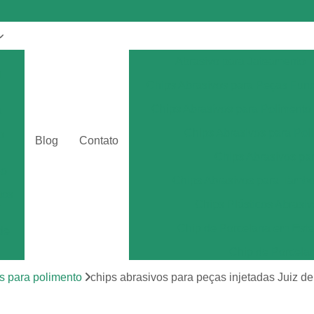
Abrasivo para Jateamento
s
Chips Abrasivos para Peças Fun
Chips Abrasivos para Polimento
a
Chips Abrasivos para Poli
o
Blog
Contato
Chips Abrasivos p
eo
Chips Abrasivos para Tamb
tos
Chips Plásticos Abrasiv
r
Chip de Porcelana em Esfe
de
Chip de Porcela
por
Chip de Porcel
s para polimento
chips abrasivos para peças injetadas Juiz de
Chip de Porcel
tos