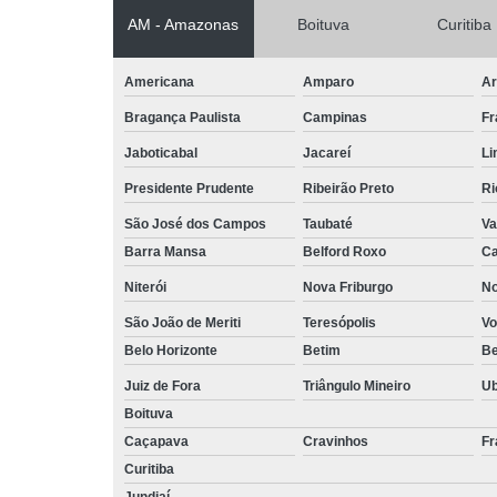
AM - Amazonas
Boituva
Curitiba
Americana
Amparo
Ar
Bragança Paulista
Campinas
Fr
Jaboticabal
Jacareí
Li
Presidente Prudente
Ribeirão Preto
Ri
São José dos Campos
Taubaté
Va
Barra Mansa
Belford Roxo
Ca
Niterói
Nova Friburgo
No
São João de Meriti
Teresópolis
Vo
Belo Horizonte
Betim
B
Juiz de Fora
Triângulo Mineiro
U
Boituva
Caçapava
Cravinhos
Fr
Curitiba
Jundiaí