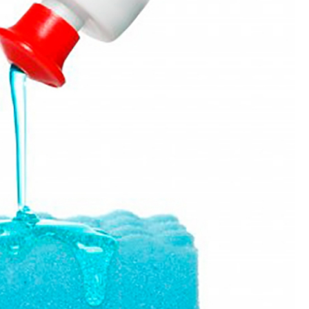
Polimento de Utensílios
Poli
Polimento de Metais 
Polimento de Pe
Polimento de Peças de Metal po
Polimento em Peças de Metal por
Polimento para Peças de Alumínio
Polimento para Peças 
Polimentos
Revestimento de 
Revestimento de Máquina de Ta
Revestimento em 
Revestimento e
Revestim
Revestimento para