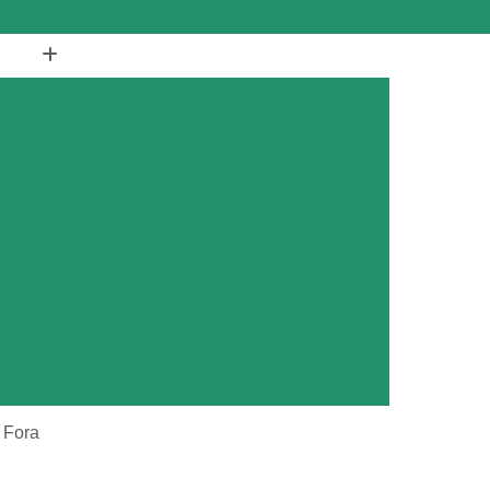
(19) 3894-4975
(19) 98433-0102
Abrasivos para Polimento em Aço Inox
didas
Chips Abrasivos para Peças Injetadas
Chips Abrasivos para Polimento de Peças
r
Chips Abrasivos para Rebarbação
ara Rebarbação e Tamboreamento
oreamento
Chips Cerâmicos Abrasivos
os
Chip de Porcelana em Cilindro
ra
Chip de Porcelana para Polimento
na para Polimento de Alumínio
ana para Polimento de Metais
 Fora
ana para Polimento de Metal