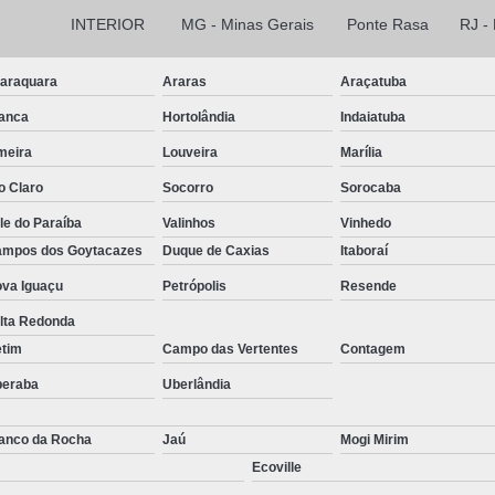
INTERIOR
MG - Minas Gerais
Ponte Rasa
RJ -
araquara
Araras
Araçatuba
anca
Hortolândia
Indaiatuba
meira
Louveira
Marília
o Claro
Socorro
Sorocaba
le do Paraíba
Valinhos
Vinhedo
mpos dos Goytacazes
Duque de Caxias
Itaboraí
va Iguaçu
Petrópolis
Resende
lta Redonda
etim
Campo das Vertentes
Contagem
beraba
Uberlândia
anco da Rocha
Jaú
Mogi Mirim
Ecoville