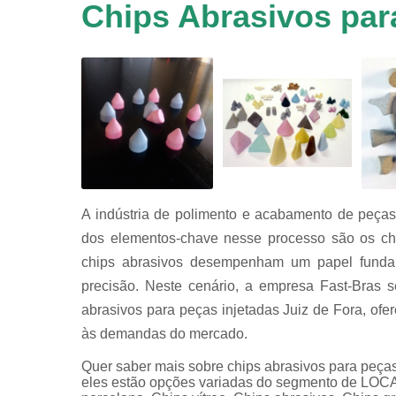
em
Chips Abrasivos para
equipamen
de
tamboreame
Tensoativ
detergent
A indústria de polimento e acabamento de peça
dos elementos-chave nesse processo são os chips
chips abrasivos desempenham um papel fundam
precisão. Neste cenário, a empresa Fast-Bras 
abrasivos para peças injetadas Juiz de Fora, of
às demandas do mercado.
Quer saber mais sobre chips abrasivos para peças
eles estão opções variadas do segmento de