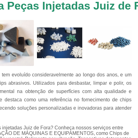
 Peças Injetadas Juiz de 
Chip de Porcelana para Polimento
tos
Polimento de 
nto
Polimento de Al
os
es
Polimento de M
Polimento de P
Chips de Espelhamento Grão V
Chips Grão Vegetal de Espelh
s tem evoluído consideravelmente ao longo dos anos, e um
Chips Grão Vegetal para Brunime
 abrasivos. Utilizados para desbastar, limpar e polir, os
Chips Grão Vegetal para Polim
ental na obtenção de superfícies com alta qualidade e
Chips para Espelhamento Grão 
se destaca como uma referência no fornecimento de chips
erecendo soluções personalizadas e inovadoras para atender
Chips Vítreo Abrilhan
Chips Vítreo Esterilização
C
 injetadas Juiz de Fora? Conheça nossos serviços entre
Chips Vítreo para Bri
 LOCAÇÃO DE MÁQUINAS E EQUIPAMENTOS, como Chips de