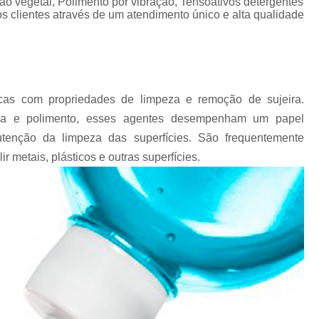
rão vegetal, Polimento por vibração, Tensoativos detergentes
Chips Vítreo para Ester
s clientes através de um atendimento único e alta qualidade
Chips Vítreo para Limp
Equipamento para Polimento d
Equipamento para Polir A
icas com propriedades de limpeza e remoção de sujeira.
Equipamento para Polir J
eza e polimento, esses agentes desempenham um papel
Fabricante de Abrasivo Plástico e
enção da limpeza das superfícies. São frequentemente
Material Abrasivo par
 metais, plásticos e outras superfícies.
Produto para Polimento em Aç
Produtos de Polimento In
Abrasivos para Polimento de 
Polimento de Auto
Polimento de Metais Pe
Polimento de Metal D