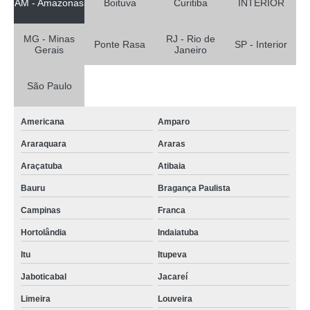
AM - Amazonas
Boituva
Curitiba
INTERIOR
MG - Minas
RJ - Rio de
Ponte Rasa
SP - Interior
Gerais
Janeiro
São Paulo
Americana
Amparo
Araraquara
Araras
Araçatuba
Atibaia
Bauru
Bragança Paulista
Campinas
Franca
Hortolândia
Indaiatuba
Itu
Itupeva
Jaboticabal
Jacareí
Limeira
Louveira