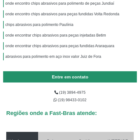
onde encontro chips abrasivos para polimento de peças Jundiaí
onde encontro chips abrasivos para peças fundidas Volta Redonda
chips abrasivos para polimento Paulínia
onde encontrar chips abrasivos para peças injetadas Betim
onde encontrar chips abrasivos para peças fundidas Araraquara
abrasivos para polimento em aço inox valor Juiz de Fora
Entre em contato
(19) 3894-4975
(19) 98433-0102
Regiões onde a Fast-Bras atende: