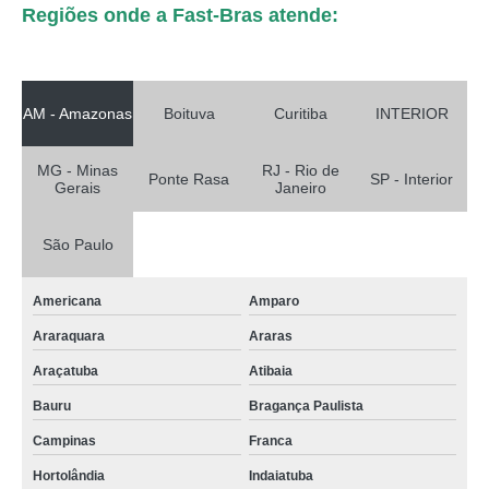
Regiões onde a Fast-Bras atende:
AM - Amazonas
Boituva
Curitiba
INTERIOR
MG - Minas
RJ - Rio de
Ponte Rasa
SP - Interior
Gerais
Janeiro
São Paulo
Americana
Amparo
Araraquara
Araras
Araçatuba
Atibaia
Bauru
Bragança Paulista
Campinas
Franca
Hortolândia
Indaiatuba