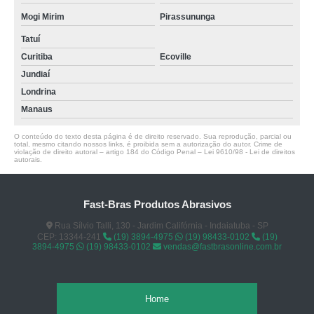
Mogi Mirim
Pirassununga
Tatuí
Curitiba
Ecoville
Jundiaí
Londrina
Manaus
O conteúdo do texto desta página é de direito reservado. Sua reprodução, parcial ou
total, mesmo citando nossos links, é proibida sem a autorização do autor. Crime de
violação de direito autoral – artigo 184 do Código Penal –
Lei 9610/98 - Lei de direitos
autorais
.
Fast-Bras Produtos Abrasivos
Rua Sílvio Talli, 130 - Jardim Califórnia - Indaiatuba - SP
CEP: 13344-241
(19) 3894-4975
(19) 98433-0102
(19)
3894-4975
(19) 98433-0102
vendas@fastbrasonline.com.br
Home