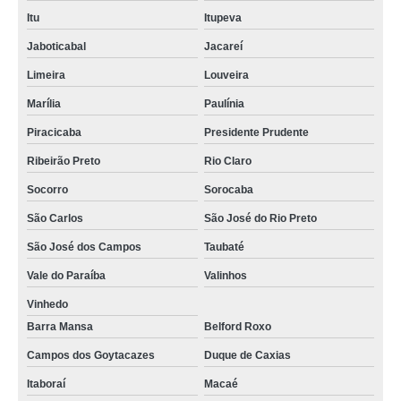
Itu
Itupeva
Jaboticabal
Jacareí
Limeira
Louveira
Marília
Paulínia
Piracicaba
Presidente Prudente
Ribeirão Preto
Rio Claro
Socorro
Sorocaba
São Carlos
São José do Rio Preto
São José dos Campos
Taubaté
Vale do Paraíba
Valinhos
Vinhedo
Barra Mansa
Belford Roxo
Campos dos Goytacazes
Duque de Caxias
Itaboraí
Macaé