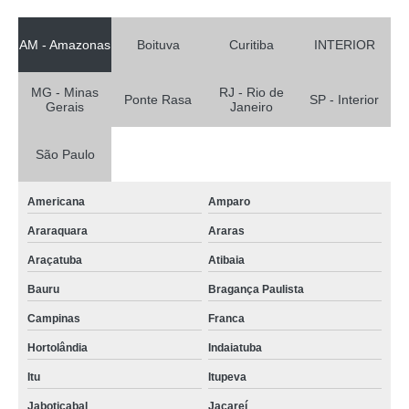
AM - Amazonas
Boituva
Curitiba
INTERIOR
MG - Minas
RJ - Rio de
Ponte Rasa
SP - Interior
Gerais
Janeiro
São Paulo
Americana
Amparo
Araraquara
Araras
Araçatuba
Atibaia
Bauru
Bragança Paulista
Campinas
Franca
Hortolândia
Indaiatuba
Itu
Itupeva
Jaboticabal
Jacareí