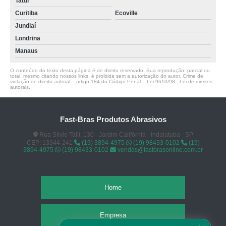
Tatuí
Curitiba
Ecoville
Jundiaí
Londrina
Manaus
O conteúdo do texto desta página é de direito reservado. Sua reprodução, parcial ou
total, mesmo citando nossos links, é proibida sem a autorização do autor. Crime de
violação de direito autoral – artigo 184 do Código Penal –
Lei 9610/98 - Lei de direitos
autorais
.
Fast-Bras Produtos Abrasivos
Rua Sílvio Talli, 130 - Jardim Califórnia - Indaiatuba - SP
CEP: 13344-241
(19) 3894-4975
(19) 98433-0102
(19)
3894-4975
(19) 98433-0102
vendas@fastbrasonline.com.br
Home
Empresa