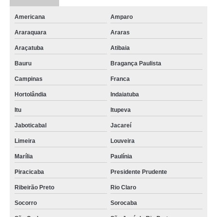
Americana
Amparo
Araraquara
Araras
Araçatuba
Atibaia
Bauru
Bragança Paulista
Campinas
Franca
Hortolândia
Indaiatuba
Itu
Itupeva
Jaboticabal
Jacareí
Limeira
Louveira
Marília
Paulínia
Piracicaba
Presidente Prudente
Ribeirão Preto
Rio Claro
Socorro
Sorocaba