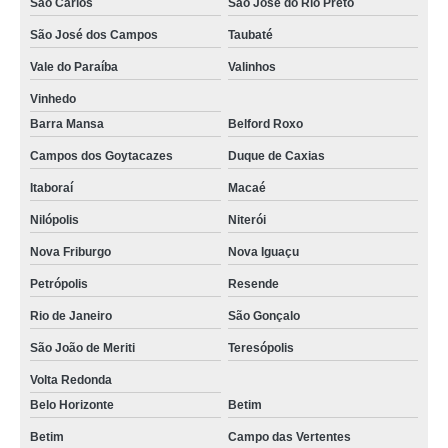
São Carlos
São José do Rio Preto
São José dos Campos
Taubaté
Vale do Paraíba
Valinhos
Vinhedo
Barra Mansa
Belford Roxo
Campos dos Goytacazes
Duque de Caxias
Itaboraí
Macaé
Nilópolis
Niterói
Nova Friburgo
Nova Iguaçu
Petrópolis
Resende
Rio de Janeiro
São Gonçalo
São João de Meriti
Teresópolis
Volta Redonda
Belo Horizonte
Betim
Betim
Campo das Vertentes