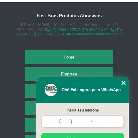
Fast-Bras Produtos Abrasivos
Rua Sílvio Talli, 130 - Jardim Califórnia - Indaiatuba - SP
CEP: 13344-241
(19) 3894-4975
(19) 98433-0102
(19)
3894-4975
(19) 98433-0102
vendas@fastbrasonline.com.br
Home
Empresa
Olá! Fale agora pelo WhatsApp
Missão
Serviços
Insira seu telefone
Contato