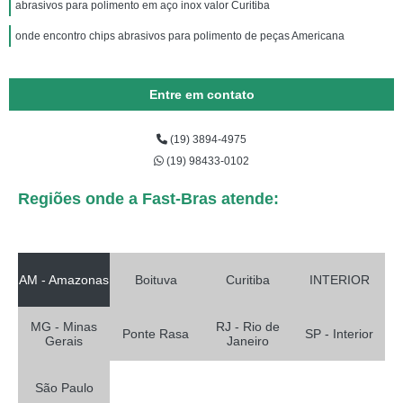
abrasivos para polimento em aço inox valor Curitiba
onde encontro chips abrasivos para polimento de peças Americana
Entre em contato
(19) 3894-4975
(19) 98433-0102
Regiões onde a Fast-Bras atende:
AM - Amazonas
Boituva
Curitiba
INTERIOR
MG - Minas
RJ - Rio de
Ponte Rasa
SP - Interior
Gerais
Janeiro
São Paulo