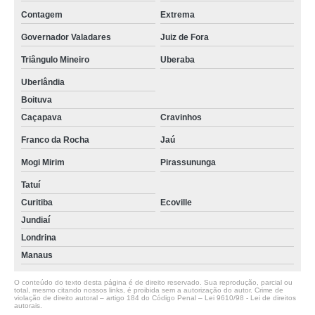
Contagem
Extrema
Governador Valadares
Juiz de Fora
Triângulo Mineiro
Uberaba
Uberlândia
Boituva
Caçapava
Cravinhos
Franco da Rocha
Jaú
Mogi Mirim
Pirassununga
Tatuí
Curitiba
Ecoville
Jundiaí
Londrina
Manaus
O conteúdo do texto desta página é de direito reservado. Sua reprodução, parcial ou
total, mesmo citando nossos links, é proibida sem a autorização do autor. Crime de
violação de direito autoral – artigo 184 do Código Penal –
Lei 9610/98 - Lei de direitos
autorais
.