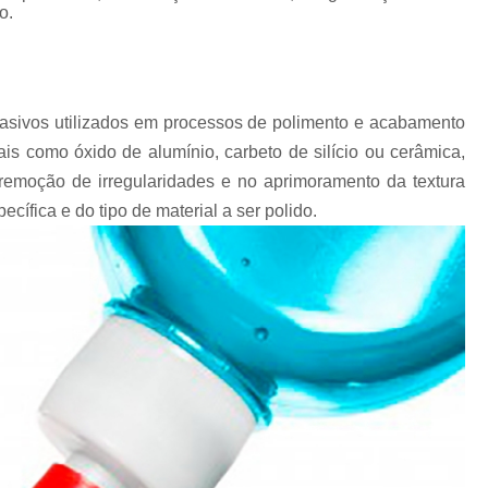
Chips Vítreo para Ester
o.
Chips Vítreo para Limp
Equipamento para Polimento d
Equipamento para Polir A
asivos utilizados em processos de polimento e acabamento
is como óxido de alumínio, carbeto de silício ou cerâmica,
Equipamento para Polir J
emoção de irregularidades e no aprimoramento da textura
Fabricante de Abrasivo Plástico e
ífica e do tipo de material a ser polido.
Material Abrasivo par
Produto para Polimento em Aç
Produtos de Polimento In
Abrasivos para Polimento de 
Polimento de Auto
Polimento de Metais Pe
Polimento de Metal D