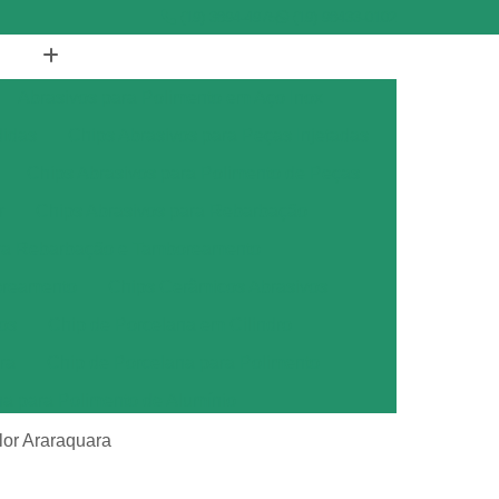
(19) 3894-4975
(19) 98433-0102
Abrasivos para Polimento em Aço Inox
didas
Chips Abrasivos para Peças Injetadas
Chips Abrasivos para Polimento de Peças
r
Chips Abrasivos para Rebarbação
ara Rebarbação e Tamboreamento
oreamento
Chips Cerâmicos Abrasivos
os
Chip de Porcelana em Cilindro
ra
Chip de Porcelana para Polimento
na para Polimento de Alumínio
ana para Polimento de Metais
lor Araraquara
ana para Polimento de Metal