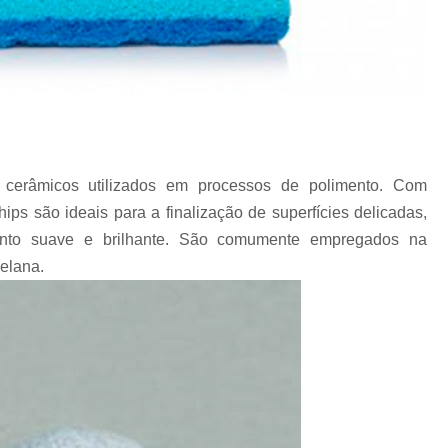
Revestimento para
Revestimento pa
Revestimento pa
Revestimento para Tamborea
Agente Tensoativos D
cerâmicos utilizados em processos de polimento. Com
Detergente 
hips são ideais para a finalização de superfícies delicadas,
Detergente Tensoativo Tipo Biod
nto suave e brilhante. São comumente empregados na
celana.
Detergente Tensoativos Tipo
Tensoativo Agente de De
Tensoativo Deterge