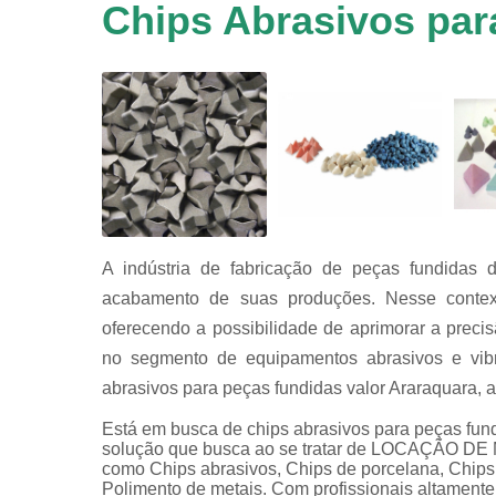
em
Chips Abrasivos par
equipamen
de
tamboreame
Tensoativ
detergent
A indústria de fabricação de peças fundidas 
acabamento de suas produções. Nesse contex
oferecendo a possibilidade de aprimorar a preci
no segmento de equipamentos abrasivos e vibra
abrasivos para peças fundidas valor Araraquara, 
Está em busca de chips abrasivos para peças fund
solução que busca ao se tratar de LOCAÇÃO 
como Chips abrasivos, Chips de porcelana, Chips g
Polimento de metais. Com profissionais altamente