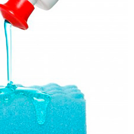
Polimento de Utensílios
Poli
Polimento de Metais 
Polimento de Pe
Polimento de Peças de Metal po
Polimento em Peças de Metal por
Polimento para Peças de Alumínio
Polimento para Peças 
Polimentos
Revestimento de 
Revestimento de Máquina de Ta
Revestimento em 
Revestimento e
Revestim
Revestimento para