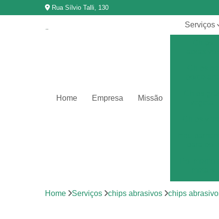
Rua Sílvio Talli, 130
Serviços
Chips
abrasivo
Chips de
porcelan
Chips grã
Home
Empresa
Missão
vegetal
Chips vítr
Equipamen
para poli
Polimento 
metais
Polimento 
Home
Serviços
chips abrasivos
chips abrasivo
vibração
Revestimen