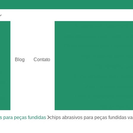
Abrasivo para Jateamento
s
Chips Abrasivos para Peças Fun
Chips Abrasivos para Polimento
a
Chips Abrasivos para Poli
o
Blog
Contato
Chips Abrasivos p
eo
Chips Abrasivos para Tamb
tos
Chips Plásticos Abrasiv
r
Chip de Porcelana em Esfe
de
Chip de Porcela
por
Chip de Porcel
s para peças fundidas
chips abrasivos para peças fundidas va
Chip de Porcel
tos