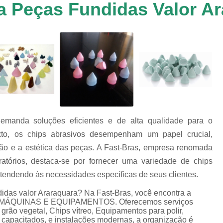
a Peças Fundidas Valor A
Chip de Porcelana para Polimento
tos
Polimento de 
nto
Polimento de Al
os
es
Polimento de M
Polimento de P
Chips de Espelhamento Grão V
Chips Grão Vegetal de Espelh
demanda soluções eficientes e de alta qualidade para o
Chips Grão Vegetal para Brunime
to, os chips abrasivos desempenham um papel crucial,
Chips Grão Vegetal para Polim
são e a estética das peças. A Fast-Bras, empresa renomada
Chips para Espelhamento Grão 
tórios, destaca-se por fornecer uma variedade de chips
atendendo às necessidades específicas de seus clientes.
Chips Vítreo Abrilhan
idas valor Araraquara? Na Fast-Bras, você encontra a
Chips Vítreo Esterilização
C
DE MÁQUINAS E EQUIPAMENTOS. Oferecemos serviços
Chips Vítreo para Bri
rão vegetal, Chips vítreo, Equipamentos para polir,
 capacitados, e instalações modernas, a organização é