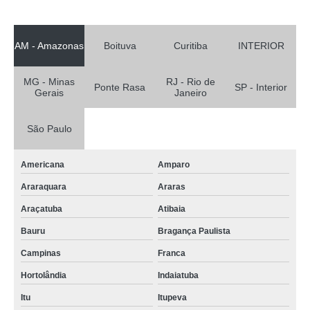
AM - Amazonas
Boituva
Curitiba
INTERIOR
MG - Minas
RJ - Rio de
Ponte Rasa
SP - Interior
Gerais
Janeiro
São Paulo
Americana
Amparo
Araraquara
Araras
Araçatuba
Atibaia
Bauru
Bragança Paulista
Campinas
Franca
Hortolândia
Indaiatuba
Itu
Itupeva