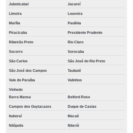
Jaboticabal
Jacareí
Limeira
Louveira
Marília
Paulínia
Piracicaba
Presidente Prudente
Ribeirão Preto
Rio Claro
Socorro
Sorocaba
São Carlos
São José do Rio Preto
São José dos Campos
Taubaté
Vale do Paraíba
Valinhos
Vinhedo
Barra Mansa
Belford Roxo
Campos dos Goytacazes
Duque de Caxias
Itaboraí
Macaé
Nilópolis
Niterói