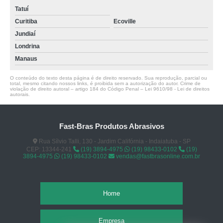
Tatuí
Curitiba
Ecoville
Jundiaí
Londrina
Manaus
O conteúdo do texto desta página é de direito reservado. Sua reprodução, parcial ou
total, mesmo citando nossos links, é proibida sem a autorização do autor. Crime de
violação de direito autoral – artigo 184 do Código Penal –
Lei 9610/98 - Lei de direitos
autorais
.
Fast-Bras Produtos Abrasivos
Rua Sílvio Talli, 130 - Jardim Califórnia - Indaiatuba - SP
CEP: 13344-241
(19) 3894-4975
(19) 98433-0102
(19)
3894-4975
(19) 98433-0102
vendas@fastbrasonline.com.br
Home
Empresa