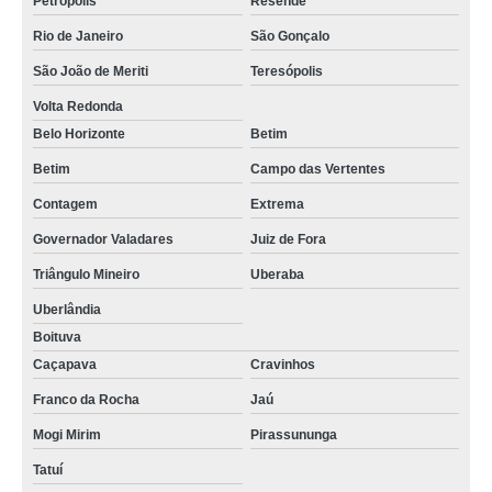
Petrópolis
Resende
Rio de Janeiro
São Gonçalo
São João de Meriti
Teresópolis
Volta Redonda
Belo Horizonte
Betim
Betim
Campo das Vertentes
Contagem
Extrema
Governador Valadares
Juiz de Fora
Triângulo Mineiro
Uberaba
Uberlândia
Boituva
Caçapava
Cravinhos
Franco da Rocha
Jaú
Mogi Mirim
Pirassununga
Tatuí