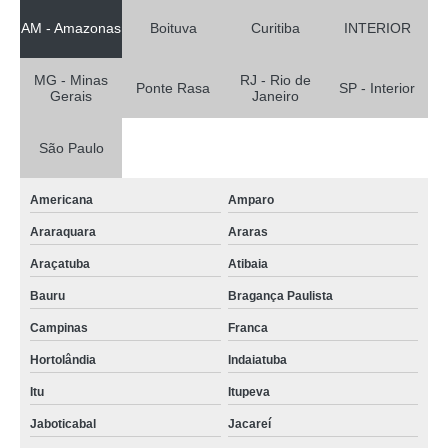
AM - Amazonas
Boituva
Curitiba
INTERIOR
MG - Minas
RJ - Rio de
Ponte Rasa
SP - Interior
Gerais
Janeiro
São Paulo
Americana
Amparo
Araraquara
Araras
Araçatuba
Atibaia
Bauru
Bragança Paulista
Campinas
Franca
Hortolândia
Indaiatuba
Itu
Itupeva
Jaboticabal
Jacareí