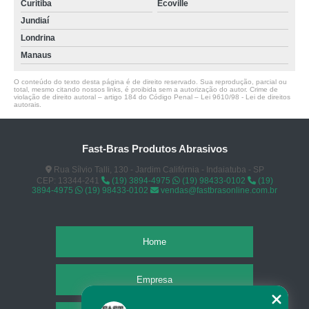
Curitiba
Ecoville
Jundiaí
Londrina
Manaus
O conteúdo do texto desta página é de direito reservado. Sua reprodução, parcial ou
total, mesmo citando nossos links, é proibida sem a autorização do autor. Crime de
violação de direito autoral – artigo 184 do Código Penal –
Lei 9610/98 - Lei de direitos
autorais
.
Fast-Bras Produtos Abrasivos
Rua Sílvio Talli, 130 - Jardim Califórnia - Indaiatuba - SP
CEP: 13344-241
(19) 3894-4975
(19) 98433-0102
(19)
3894-4975
(19) 98433-0102
vendas@fastbrasonline.com.br
Home
Empresa