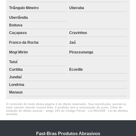
Triângulo Mineiro
Uberaba
Uberlândia
Boituva
Caçapava
Cravinhos
Franco da Rocha
Jaú
Mogi Mirim
Pirassununga
Tatuí
Curitiba
Ecoville
Jundiaí
Londrina
Manaus
O conteúdo do texto desta página é de direito reservado. Sua reprodução, parcial ou
total, mesmo citando nossos links, é proibida sem a autorização do autor. Crime de
violação de direito autoral – artigo 184 do Código Penal –
Lei 9610/98 - Lei de direitos
autorais
.
Fast-Bras Produtos Abrasivos