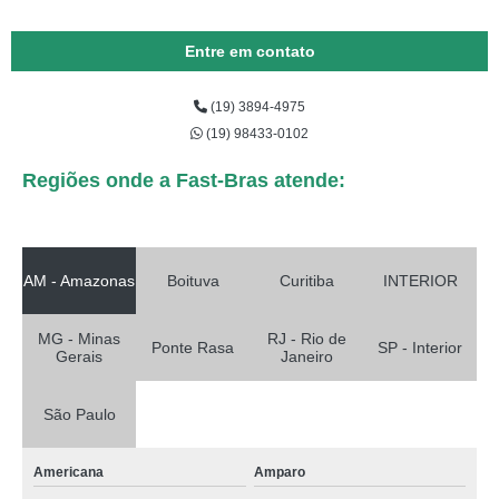
Entre em contato
(19) 3894-4975
(19) 98433-0102
Regiões onde a Fast-Bras atende:
AM - Amazonas
Boituva
Curitiba
INTERIOR
MG - Minas
RJ - Rio de
Ponte Rasa
SP - Interior
Gerais
Janeiro
São Paulo
Americana
Amparo