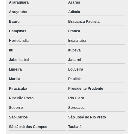
Araraquara
Araras
Araçatuba
Atibaia
Bauru
Bragança Paulista
Campinas
Franca
Hortolândia
Indaiatuba
Itu
Itupeva
Jaboticabal
Jacareí
Limeira
Louveira
Marília
Paulínia
Piracicaba
Presidente Prudente
Ribeirão Preto
Rio Claro
Socorro
Sorocaba
São Carlos
São José do Rio Preto
São José dos Campos
Taubaté