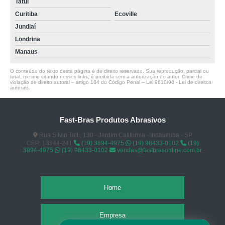
Tatuí
Curitiba
Ecoville
Jundiaí
Londrina
Manaus
O conteúdo do texto desta página é de direito reservado. Sua reprodução, parcial ou
total, mesmo citando nossos links, é proibida sem a autorização do autor. Crime de
violação de direito autoral – artigo 184 do Código Penal –
Lei 9610/98 - Lei de direitos
autorais
.
Fast-Bras Produtos Abrasivos
Rua Sílvio Talli, 130 - Jardim Califórnia - Indaiatuba - SP
CEP: 13344-241
(19) 3894-4975
(19) 98433-0102
(19)
3894-4975
(19) 98433-0102
vendas@fastbrasonline.com.br
Home
Empresa