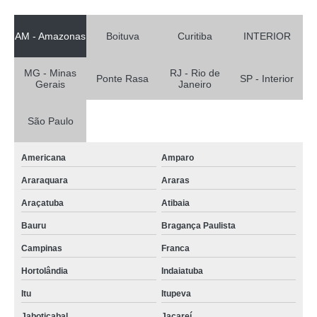
AM - Amazonas
Boituva
Curitiba
INTERIOR
MG - Minas
RJ - Rio de
Ponte Rasa
SP - Interior
Gerais
Janeiro
São Paulo
Americana
Amparo
Araraquara
Araras
Araçatuba
Atibaia
Bauru
Bragança Paulista
Campinas
Franca
Hortolândia
Indaiatuba
Itu
Itupeva
Jaboticabal
Jacareí