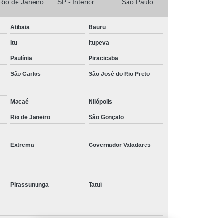
 Rio de Janeiro
SP - Interior
São Paulo
Atibaia
Bauru
Itu
Itupeva
Paulínia
Piracicaba
São Carlos
São José do Rio Preto
Macaé
Nilópolis
Rio de Janeiro
São Gonçalo
Extrema
Governador Valadares
Pirassununga
Tatuí