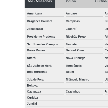
AM - Amazonas
Boituva
Curitiba
Americana
Amparo
Ar
Bragança Paulista
Campinas
Fr
Jaboticabal
Jacareí
Li
Presidente Prudente
Ribeirão Preto
Ri
São José dos Campos
Taubaté
Va
Barra Mansa
Belford Roxo
Ca
Niterói
Nova Friburgo
No
São João de Meriti
Teresópolis
Vo
Belo Horizonte
Betim
B
Juiz de Fora
Triângulo Mineiro
U
Boituva
Caçapava
Cravinhos
Fr
Curitiba
Jundiaí