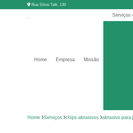
Rua Sílvio Talli, 130
Serviços
Chips
abrasivo
Chips de
porcelan
Chips grã
Home
Empresa
Missão
vegetal
Chips vítr
Equipamen
para poli
Polimento 
metais
Polimento 
Home
Serviços
chips abrasivos
abrasivo para
vibração
Revestimen