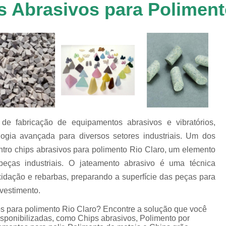
 Abrasivos para Poliment
Chip de Porcelana para Polimento
tos
Polimento de 
nto
Polimento de Al
os
es
Polimento de M
Polimento de P
Chips de Espelhamento Grão V
Chips Grão Vegetal de Espelh
e fabricação de equipamentos abrasivos e vibratórios,
Chips Grão Vegetal para Brunime
logia avançada para diversos setores industriais. Um dos
Chips Grão Vegetal para Polim
tro chips abrasivos para polimento Rio Claro, um elemento
Chips para Espelhamento Grão 
ças industriais. O jateamento abrasivo é uma técnica
idação e rebarbas, preparando a superfície das peças para
Chips Vítreo Abrilhan
evestimento.
Chips Vítreo Esterilização
C
os para polimento Rio Claro? Encontre a solução que você
Chips Vítreo para Bri
isponibilizadas, como Chips abrasivos, Polimento por