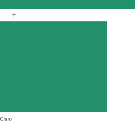
(19) 3894-4975
(19) 98433-0102
Abrasivos para Polimento em Aço Inox
didas
Chips Abrasivos para Peças Injetadas
Chips Abrasivos para Polimento de Peças
r
Chips Abrasivos para Rebarbação
ara Rebarbação e Tamboreamento
oreamento
Chips Cerâmicos Abrasivos
os
Chip de Porcelana em Cilindro
ra
Chip de Porcelana para Polimento
na para Polimento de Alumínio
ana para Polimento de Metais
 Claro
ana para Polimento de Metal