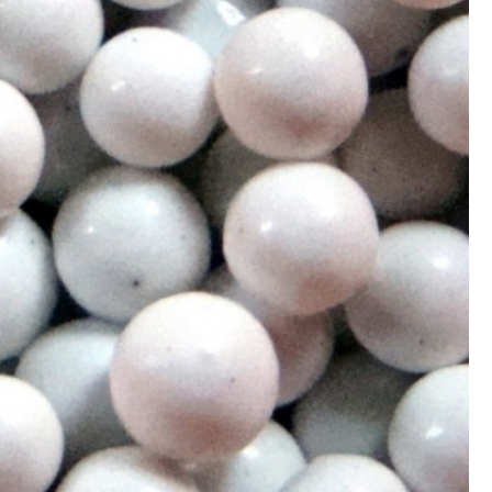
Polimento de Utensílios
Poli
Polimento de Metais 
Polimento de Pe
Polimento de Peças de Metal po
Polimento em Peças de Metal por
Polimento para Peças de Alumínio
Polimento para Peças 
Polimentos
Revestimento de 
Revestimento de Máquina de Ta
Revestimento em 
Revestimento e
Revestim
Revestimento para