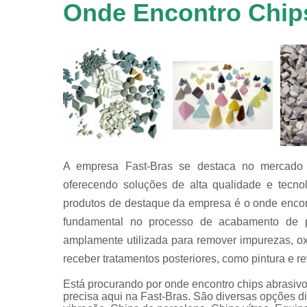
em
Onde Encontro Chips
equipamen
de
tamboreame
Tensoativ
detergent
A empresa Fast-Bras se destaca no mercado d
oferecendo soluções de alta qualidade e tecno
produtos de destaque da empresa é o onde encon
fundamental no processo de acabamento de pe
amplamente utilizada para remover impurezas, ox
receber tratamentos posteriores, como pintura e r
Está procurando por onde encontro chips abrasiv
precisa aqui na Fast-Bras. São diversas opções d