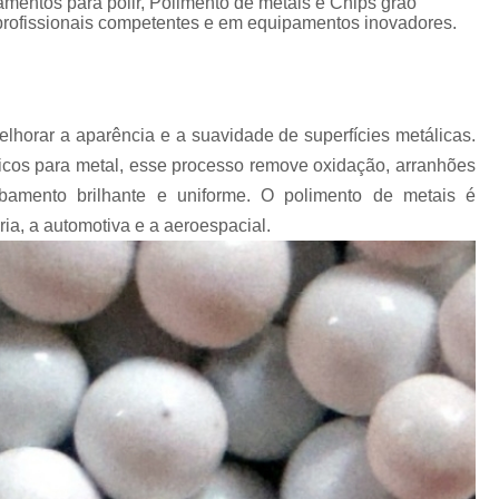
amentos para polir, Polimento de metais e Chips grão
Chips Vítreo para Ester
 profissionais competentes e em equipamentos inovadores.
Chips Vítreo para Limp
Equipamento para Polimento d
Equipamento para Polir A
lhorar a aparência e a suavidade de superfícies metálicas.
Equipamento para Polir J
ficos para metal, esse processo remove oxidação, arranhões
bamento brilhante e uniforme. O polimento de metais é
Fabricante de Abrasivo Plástico e
ia, a automotiva e a aeroespacial.
Material Abrasivo par
Produto para Polimento em Aç
Produtos de Polimento In
Abrasivos para Polimento de 
Polimento de Auto
Polimento de Metais Pe
Polimento de Metal D