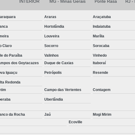
INTERIOR
MG - Minas Gerais
Ponte Rasa
RJ -
araquara
Araras
Araçatuba
anca
Hortolândia
Indaiatuba
meira
Louveira
Marília
o Claro
Socorro
Sorocaba
le do Paraíba
Valinhos
Vinhedo
mpos dos Goytacazes
Duque de Caxias
Itaboraí
va Iguaçu
Petrópolis
Resende
lta Redonda
etim
Campo das Vertentes
Contagem
beraba
Uberlândia
anco da Rocha
Jaú
Mogi Mirim
Ecoville