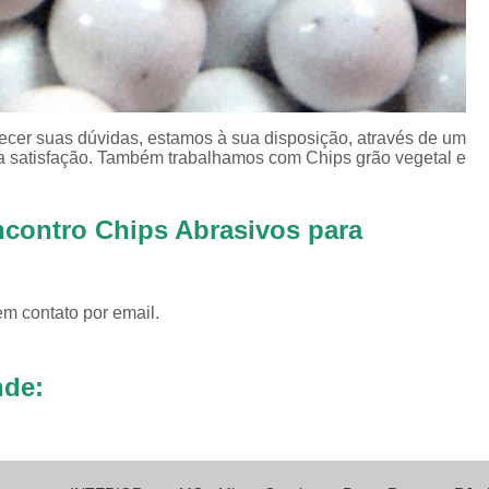
Revestimento para
Revestimento pa
Revestimento pa
ecer suas dúvidas, estamos à sua disposição, através de um
Revestimento para Tamborea
 satisfação. Também trabalhamos com Chips grão vegetal e
Agente Tensoativos D
Detergente 
ncontro Chips Abrasivos para
Detergente Tensoativo Tipo Biod
Detergente Tensoativos Tipo
em contato por email.
Tensoativo Agente de De
Tensoativo Deterge
nde: