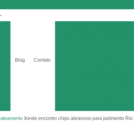
Abrasivo para Jateamento
s
Chips Abrasivos para Peças Fun
Chips Abrasivos para Polimento
a
Chips Abrasivos para Poli
o
Blog
Contato
Chips Abrasivos p
eo
Chips Abrasivos para Tamb
tos
Chips Plásticos Abrasiv
r
Chip de Porcelana em Esfe
de
Chip de Porcela
por
Chip de Porcel
 jateamento
onde encontro chips abrasivos para polimento Rio
Chip de Porcel
tos