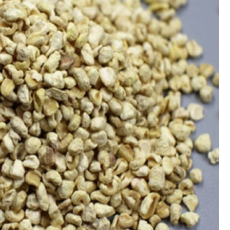
Polimento de Utensílios
Poli
Polimento de Metais 
Polimento de Pe
Polimento de Peças de Metal po
Polimento em Peças de Metal por
Polimento para Peças de Alumínio
Polimento para Peças 
Polimentos
Revestimento de 
Revestimento de Máquina de Ta
Revestimento em 
Revestimento e
Revestim
Revestimento para