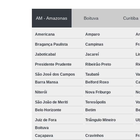
AM - Amazonas
Boituva
Curitiba
Americana
Amparo
Ar
Bragança Paulista
Campinas
Fr
Jaboticabal
Jacareí
Li
Presidente Prudente
Ribeirão Preto
Ri
São José dos Campos
Taubaté
Va
Barra Mansa
Belford Roxo
Ca
Niterói
Nova Friburgo
No
São João de Meriti
Teresópolis
Vo
Belo Horizonte
Betim
B
Juiz de Fora
Triângulo Mineiro
U
Boituva
Caçapava
Cravinhos
Fr