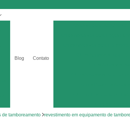
Abrasivo para Jateamento
s
Chips Abrasivos para Peças Fun
Chips Abrasivos para Polimento
a
Chips Abrasivos para Poli
o
Blog
Contato
Chips Abrasivos p
eo
Chips Abrasivos para Tamb
tos
Chips Plásticos Abrasiv
r
Chip de Porcelana em Esfe
de
Chip de Porcela
por
Chip de Porcel
s de tamboreamento
revestimento em equipamento de tambor
Chip de Porcel
tos