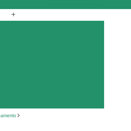
(19) 3894-4975
(19) 98433-0102
Abrasivos para Polimento em Aço Inox
didas
Chips Abrasivos para Peças Injetadas
Chips Abrasivos para Polimento de Peças
r
Chips Abrasivos para Rebarbação
ara Rebarbação e Tamboreamento
oreamento
Chips Cerâmicos Abrasivos
os
Chip de Porcelana em Cilindro
ra
Chip de Porcelana para Polimento
na para Polimento de Alumínio
ana para Polimento de Metais
eamento
ana para Polimento de Metal