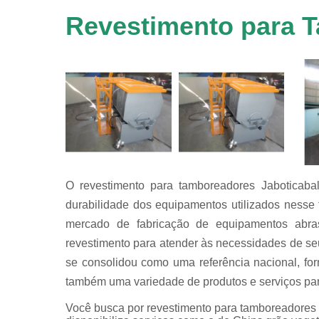
em
equipamen
Revestimento para 
de
tamboreame
Tensoativ
detergent
O revestimento para tamboreadores Jaboticabal
durabilidade dos equipamentos utilizados nesse
mercado de fabricação de equipamentos abrasi
revestimento para atender às necessidades de seu
se consolidou como uma referência nacional, fo
também uma variedade de produtos e serviços par
Você busca por revestimento para tamboreadores J