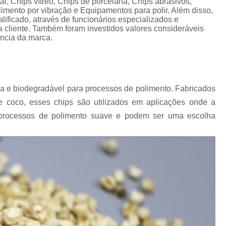
al, Chips vítreo, Chips de porcelana, Chips abrasivos,
Chips Vítreo para Ester
limento por vibração e Equipamentos para polir. Além disso,
ficado, através de funcionários especializados e
Chips Vítreo para Limp
cliente. Também foram investidos valores consideráveis
ência da marca.
Equipamento para Polimento d
Equipamento para Polir A
Equipamento para Polir J
a e biodegradável para processos de polimento. Fabricados
Fabricante de Abrasivo Plástico e
e coco, esses chips são utilizados em aplicações onde a
Material Abrasivo par
em processos de polimento suave e podem ser uma escolha
Produto para Polimento em Aç
Produtos de Polimento In
Abrasivos para Polimento de 
Polimento de Auto
Polimento de Metais Pe
Polimento de Metal D