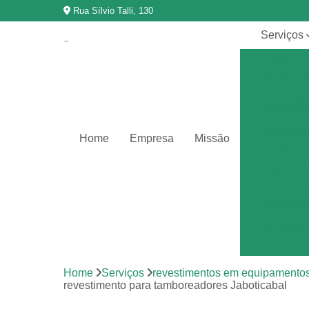
Rua Sílvio Talli, 130
Serviços
Chips
abrasivo
Chips de
porcelan
Chips grã
Home
Empresa
Missão
vegetal
Chips vítr
Equipamen
para poli
Polimento 
metais
Polimento 
Home
Serviços
revestimentos em equipamento
vibração
revestimento para tamboreadores Jaboticabal
Revestimen