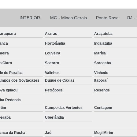
INTERIOR
MG - Minas Gerais
Ponte Rasa
RJ -
araquara
Araras
Araçatuba
anca
Hortolândia
Indaiatuba
meira
Louveira
Marília
o Claro
Socorro
Sorocaba
le do Paraíba
Valinhos
Vinhedo
mpos dos Goytacazes
Duque de Caxias
Itaboraí
va Iguaçu
Petrópolis
Resende
lta Redonda
etim
Campo das Vertentes
Contagem
beraba
Uberlândia
anco da Rocha
Jaú
Mogi Mirim