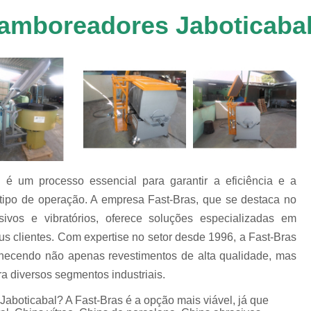
Chip de Porcelana para Polimento
tos
Tamboreadores Jaboticaba
Polimento de 
nto
Polimento de Al
os
es
Polimento de M
Polimento de P
Chips de Espelhamento Grão V
Chips Grão Vegetal de Espelh
Chips Grão Vegetal para Brunime
 é um processo essencial para garantir a eficiência e a
Chips Grão Vegetal para Polim
 tipo de operação. A empresa Fast-Bras, que se destaca no
vos e vibratórios, oferece soluções especializadas em
Chips para Espelhamento Grão 
s clientes. Com expertise no setor desde 1996, a Fast-Bras
Chips Vítreo Abrilhan
rnecendo não apenas revestimentos de alta qualidade, mas
Chips Vítreo Esterilização
C
a diversos segmentos industriais.
Chips Vítreo para Bri
aboticabal? A Fast-Bras é a opção mais viável, já que