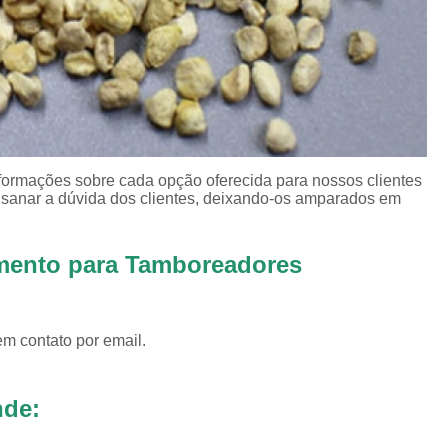
Revestimento para
Revestimento pa
Revestimento pa
Revestimento para Tamborea
Agente Tensoativos D
nformações sobre cada opção oferecida para nossos clientes
sanar a dúvida dos clientes, deixando-os amparados em
Detergente 
Detergente Tensoativo Tipo Biod
imento para Tamboreadores
Detergente Tensoativos Tipo
Tensoativo Agente de De
Tensoativo Deterge
em contato por email.
nde: