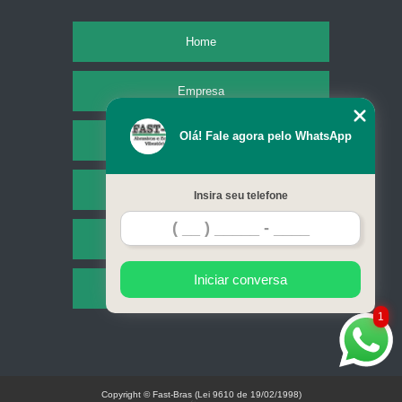
Home
Empresa
Olá! Fale agora pelo WhatsApp
Missão
Serviços
Insira seu telefone
Contato
Iniciar conversa
Mapa do site
1
Copyright © Fast-Bras (Lei 9610 de 19/02/1998)