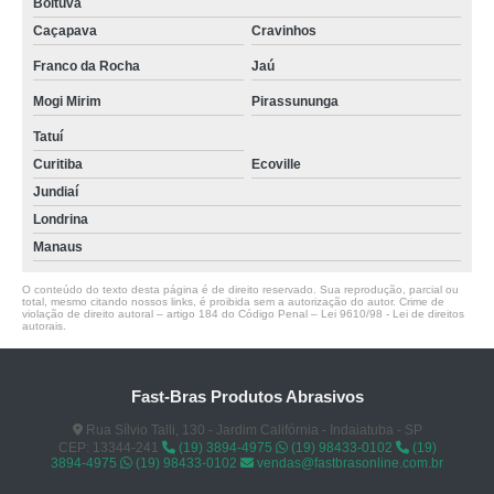
Boituva
Caçapava
Cravinhos
Franco da Rocha
Jaú
Mogi Mirim
Pirassununga
Tatuí
Curitiba
Ecoville
Jundiaí
Londrina
Manaus
O conteúdo do texto desta página é de direito reservado. Sua reprodução, parcial ou
total, mesmo citando nossos links, é proibida sem a autorização do autor. Crime de
violação de direito autoral – artigo 184 do Código Penal –
Lei 9610/98 - Lei de direitos
autorais
.
Fast-Bras Produtos Abrasivos
Rua Sílvio Talli, 130 - Jardim Califórnia - Indaiatuba - SP
CEP: 13344-241
(19) 3894-4975
(19) 98433-0102
(19)
3894-4975
(19) 98433-0102
vendas@fastbrasonline.com.br