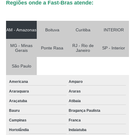
Regiões onde a Fast-Bras atende:
AM - Amazonas
Boituva
Curitiba
INTERIOR
MG - Minas
RJ - Rio de
Ponte Rasa
SP - Interior
Gerais
Janeiro
São Paulo
Americana
Amparo
Araraquara
Araras
Araçatuba
Atibaia
Bauru
Bragança Paulista
Campinas
Franca
Hortolândia
Indaiatuba