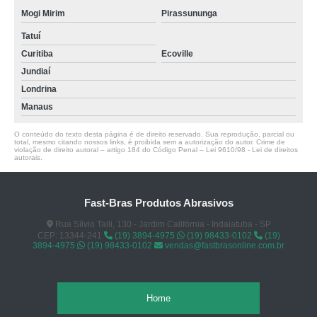
Mogi Mirim
Pirassununga
Tatuí
Curitiba
Ecoville
Jundiaí
Londrina
Manaus
O conteúdo do texto desta página é de direito reservado. Sua reprodução, parcial ou
total, mesmo citando nossos links, é proibida sem a autorização do autor. Crime de
violação de direito autoral – artigo 184 do Código Penal –
Lei 9610/98 - Lei de direitos
autorais
.
Fast-Bras Produtos Abrasivos
Rua Sílvio Talli, 130 - Jardim Califórnia - Indaiatuba - SP
CEP: 13344-241
(19) 3894-4975
(19) 98433-0102
(19)
3894-4975
(19) 98433-0102
vendas@fastbrasonline.com.br
Home