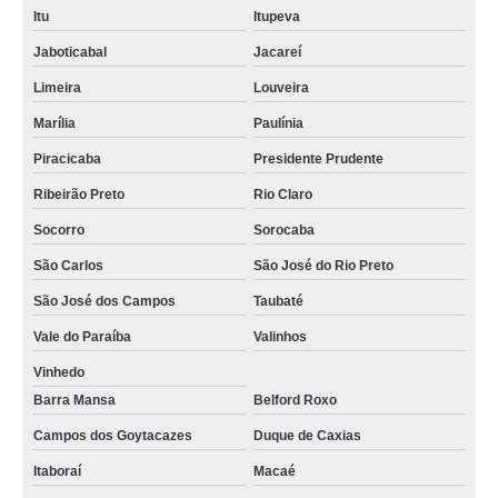
Itu
Itupeva
Jaboticabal
Jacareí
Limeira
Louveira
Marília
Paulínia
Piracicaba
Presidente Prudente
Ribeirão Preto
Rio Claro
Socorro
Sorocaba
São Carlos
São José do Rio Preto
São José dos Campos
Taubaté
Vale do Paraíba
Valinhos
Vinhedo
Barra Mansa
Belford Roxo
Campos dos Goytacazes
Duque de Caxias
Itaboraí
Macaé