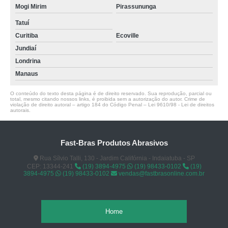
Mogi Mirim
Pirassununga
Tatuí
Curitiba
Ecoville
Jundiaí
Londrina
Manaus
O conteúdo do texto desta página é de direito reservado. Sua reprodução, parcial ou
total, mesmo citando nossos links, é proibida sem a autorização do autor. Crime de
violação de direito autoral – artigo 184 do Código Penal –
Lei 9610/98 - Lei de direitos
autorais
.
Fast-Bras Produtos Abrasivos
Rua Sílvio Talli, 130 - Jardim Califórnia - Indaiatuba - SP
CEP: 13344-241
(19) 3894-4975
(19) 98433-0102
(19)
3894-4975
(19) 98433-0102
vendas@fastbrasonline.com.br
Home