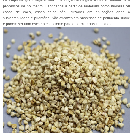
Os chips de grão vegetal são uma opção ecológica e biodegradável para
processos de polimento. Fabricados a partir de materiais como madeira ou
casca de coco, esses chips são utilizados em aplicações onde a
sustentabilidade é prioritária. São eficazes em processos de polimento suave
e podem ser uma escolha consciente para determinadas indústrias.