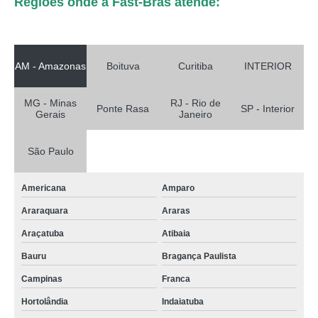
Regiões onde a Fast-Bras atende:
AM - Amazonas
Boituva
Curitiba
INTERIOR
MG - Minas
RJ - Rio de
Ponte Rasa
SP - Interior
Gerais
Janeiro
São Paulo
Americana
Amparo
Araraquara
Araras
Araçatuba
Atibaia
Bauru
Bragança Paulista
Campinas
Franca
Hortolândia
Indaiatuba