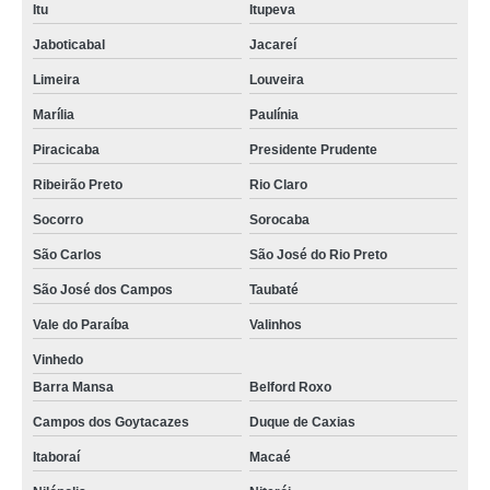
Itu
Itupeva
Jaboticabal
Jacareí
Limeira
Louveira
Marília
Paulínia
Piracicaba
Presidente Prudente
Ribeirão Preto
Rio Claro
Socorro
Sorocaba
São Carlos
São José do Rio Preto
São José dos Campos
Taubaté
Vale do Paraíba
Valinhos
Vinhedo
Barra Mansa
Belford Roxo
Campos dos Goytacazes
Duque de Caxias
Itaboraí
Macaé