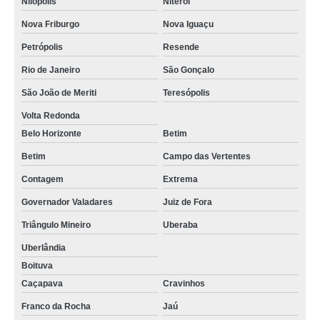
Nilópolis
Niterói
Nova Friburgo
Nova Iguaçu
Petrópolis
Resende
Rio de Janeiro
São Gonçalo
São João de Meriti
Teresópolis
Volta Redonda
Belo Horizonte
Betim
Betim
Campo das Vertentes
Contagem
Extrema
Governador Valadares
Juiz de Fora
Triângulo Mineiro
Uberaba
Uberlândia
Boituva
Caçapava
Cravinhos
Franco da Rocha
Jaú