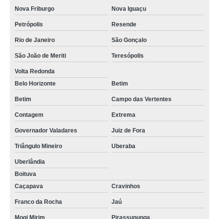
Nova Friburgo
Nova Iguaçu
Petrópolis
Resende
Rio de Janeiro
São Gonçalo
São João de Meriti
Teresópolis
Volta Redonda
Belo Horizonte
Betim
Betim
Campo das Vertentes
Contagem
Extrema
Governador Valadares
Juiz de Fora
Triângulo Mineiro
Uberaba
Uberlândia
Boituva
Caçapava
Cravinhos
Franco da Rocha
Jaú
Mogi Mirim
Pirassununga