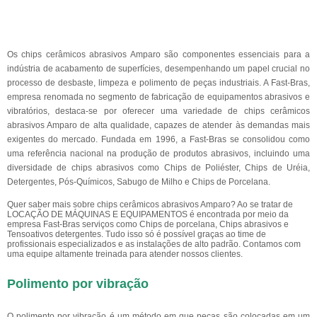
Os chips cerâmicos abrasivos Amparo são componentes essenciais para a
indústria de acabamento de superfícies, desempenhando um papel crucial no
processo de desbaste, limpeza e polimento de peças industriais. A Fast-Bras,
empresa renomada no segmento de fabricação de equipamentos abrasivos e
vibratórios, destaca-se por oferecer uma variedade de chips cerâmicos
abrasivos Amparo de alta qualidade, capazes de atender às demandas mais
exigentes do mercado. Fundada em 1996, a Fast-Bras se consolidou como
uma referência nacional na produção de produtos abrasivos, incluindo uma
diversidade de chips abrasivos como Chips de Poliéster, Chips de Uréia,
Detergentes, Pós-Químicos, Sabugo de Milho e Chips de Porcelana.
Quer saber mais sobre chips cerâmicos abrasivos Amparo? Ao se tratar de
LOCAÇÃO DE MÁQUINAS E EQUIPAMENTOS é encontrada por meio da
empresa Fast-Bras serviços como Chips de porcelana, Chips abrasivos e
Tensoativos detergentes. Tudo isso só é possível graças ao time de
profissionais especializados e as instalações de alto padrão. Contamos com
uma equipe altamente treinada para atender nossos clientes.
Polimento por vibração
O polimento por vibração é um método em que peças são colocadas em um