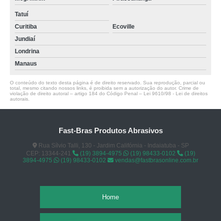
Tatuí
Curitiba
Ecoville
Jundiaí
Londrina
Manaus
O conteúdo do texto desta página é de direito reservado. Sua reprodução, parcial ou
total, mesmo citando nossos links, é proibida sem a autorização do autor. Crime de
violação de direito autoral – artigo 184 do Código Penal –
Lei 9610/98 - Lei de direitos
autorais
.
Fast-Bras Produtos Abrasivos
Rua Sílvio Talli, 130 - Jardim Califórnia - Indaiatuba - SP
CEP: 13344-241
(19) 3894-4975
(19) 98433-0102
(19)
3894-4975
(19) 98433-0102
vendas@fastbrasonline.com.br
Home