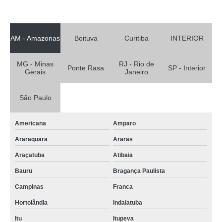
AM - Amazonas
Boituva
Curitiba
INTERIOR
MG - Minas
RJ - Rio de
Ponte Rasa
SP - Interior
Gerais
Janeiro
São Paulo
Americana
Amparo
Araraquara
Araras
Araçatuba
Atibaia
Bauru
Bragança Paulista
Campinas
Franca
Hortolândia
Indaiatuba
Itu
Itupeva