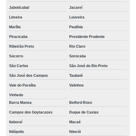
Jaboticabal
Jacareí
Limeira
Louveira
Marília
Paulínia
Piracicaba
Presidente Prudente
Ribeirão Preto
Rio Claro
Socorro
Sorocaba
São Carlos
São José do Rio Preto
São José dos Campos
Taubaté
Vale do Paraíba
Valinhos
Vinhedo
Barra Mansa
Belford Roxo
Campos dos Goytacazes
Duque de Caxias
Itaboraí
Macaé
Nilópolis
Niterói