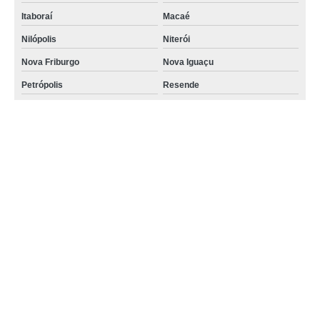
Itaboraí
Macaé
Nilópolis
Niterói
Nova Friburgo
Nova Iguaçu
Petrópolis
Resende
Rio de Janeiro
São Gonçalo
São João de Meriti
Teresópolis
Volta Redonda
Belo Horizonte
Betim
Betim
Campo das Vertentes
Contagem
Extrema
Governador Valadares
Juiz de Fora
Triângulo Mineiro
Uberaba
Uberlândia
Boituva