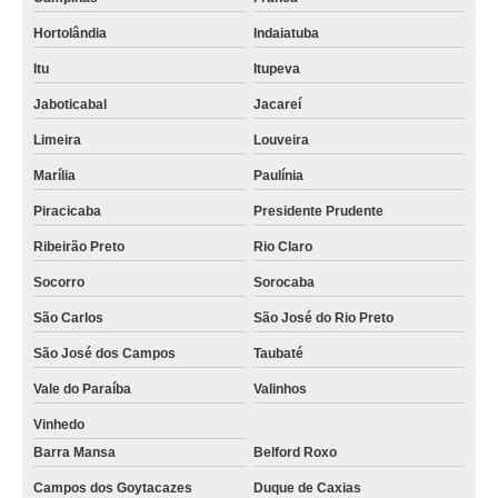
Hortolândia
Indaiatuba
Itu
Itupeva
Jaboticabal
Jacareí
Limeira
Louveira
Marília
Paulínia
Piracicaba
Presidente Prudente
Ribeirão Preto
Rio Claro
Socorro
Sorocaba
São Carlos
São José do Rio Preto
São José dos Campos
Taubaté
Vale do Paraíba
Valinhos
Vinhedo
Barra Mansa
Belford Roxo
Campos dos Goytacazes
Duque de Caxias