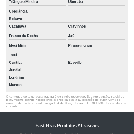
Triângulo Mineiro
Uberaba
Uberlândia
Boituva
Caçapava
Cravinhos
Franco da Rocha
Jaú
Mogi Mirim
Pirassununga
Tatuí
Curitiba
Ecoville
Jundiaí
Londrina
Manaus
O conteúdo do texto desta página é de direito reservado. Sua reprodução, parcial ou
total, mesmo citando nossos links, é proibida sem a autorização do autor. Crime de
violação de direito autoral – artigo 184 do Código Penal –
Lei 9610/98 - Lei de direitos
autorais
.
Fast-Bras Produtos Abrasivos