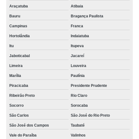
Araçatuba
Atibaia
Bauru
Bragança Paulista
Campinas
Franca
Hortolândia
Indaiatuba
Itu
Itupeva
Jaboticabal
Jacareí
Limeira
Louveira
Marília
Paulínia
Piracicaba
Presidente Prudente
Ribeirão Preto
Rio Claro
Socorro
Sorocaba
São Carlos
São José do Rio Preto
São José dos Campos
Taubaté
Vale do Paraíba
Valinhos