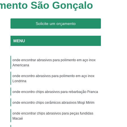
amento São Gonçalo
 de Peças
Polimento com Chip de Porcelana
Aço com Chip de Porcelana
umínio com Chip de Porcelana
Solicite um orçamento
etais com Chip de Porcelana
MENU
eças com Chip de Porcelana
egetal
Chips Grão Vegetal de Brunimento
onde encontrar abrasivos para polimento em aço inox
amento
Chips Grão Vegetal de Polimento
Americana
nto
Chips Grão Vegetal para Espelhamento
onde encontro abrasivos para polimento em aço inox
ento
Chips para Brunimento Grão Vegetal
Londrina
Vegetal
Chips para Polimento Grão Vegetal
onde encontro chips abrasivos para rebarbação Franca
tar
Chips Vítreo Desengordurar
onde encontro chips cerâmicos abrasivos Mogi Mirim
hips Vítreo Limpar
Chips Vítreo Limpeza
onde encontrar chips abrasivos para peças fundidas
Macaé
lho
Chips Vítreo para Dar Brilho