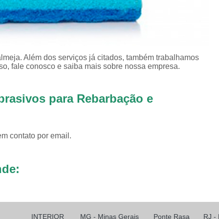
Revestimento para
Revestimento pa
Revestimento pa
lmeja. Além dos serviços já citados, também trabalhamos
Revestimento para Tamborea
so, fale conosco e saiba mais sobre nossa empresa.
Agente Tensoativos D
brasivos para Rebarbação e
Detergente 
Detergente Tensoativo Tipo Biod
Detergente Tensoativos Tipo
em contato por email.
Tensoativo Agente de De
Tensoativo Deterge
nde:
INTERIOR
MG - Minas Gerais
Ponte Rasa
RJ -