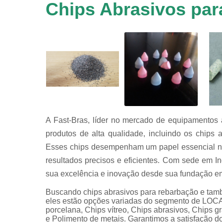
em
Chips Abrasivos pa
equipamen
de
tamboreame
Tensoativ
detergent
A Fast-Bras, líder no mercado de equipamentos a
produtos de alta qualidade, incluindo os chip
Esses chips desempenham um papel essencial no
resultados precisos e eficientes. Com sede em In
sua excelência e inovação desde sua fundação e
Buscando chips abrasivos para rebarbação e ta
eles estão opções variadas do segmento de
porcelana, Chips vítreo, Chips abrasivos, Chips g
e Polimento de metais. Garantimos a satisfação do