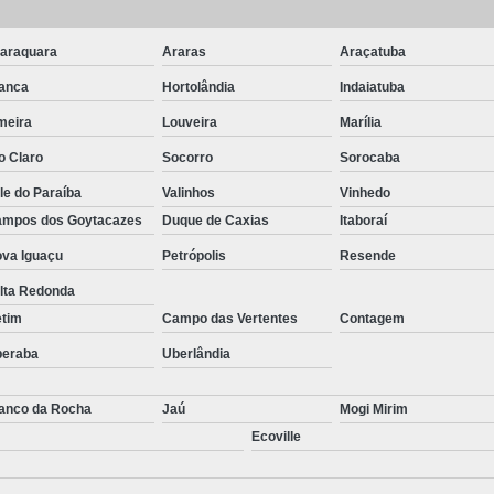
araquara
Araras
Araçatuba
anca
Hortolândia
Indaiatuba
meira
Louveira
Marília
o Claro
Socorro
Sorocaba
le do Paraíba
Valinhos
Vinhedo
mpos dos Goytacazes
Duque de Caxias
Itaboraí
va Iguaçu
Petrópolis
Resende
lta Redonda
etim
Campo das Vertentes
Contagem
beraba
Uberlândia
anco da Rocha
Jaú
Mogi Mirim
Ecoville