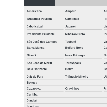
Americana
Amparo
Ar
Bragança Paulista
Campinas
Fr
Jaboticabal
Jacareí
Li
Presidente Prudente
Ribeirão Preto
Ri
São José dos Campos
Taubaté
Va
Barra Mansa
Belford Roxo
Ca
Niterói
Nova Friburgo
No
São João de Meriti
Teresópolis
Vo
Belo Horizonte
Betim
B
Juiz de Fora
Triângulo Mineiro
U
Boituva
Caçapava
Cravinhos
Fr
Curitiba
Jundiaí
Londrina