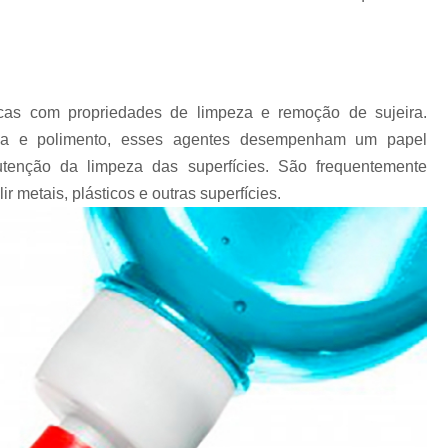
Chips Vítreo para Ester
Chips Vítreo para Limp
Equipamento para Polimento d
Equipamento para Polir A
icas com propriedades de limpeza e remoção de sujeira.
eza e polimento, esses agentes desempenham um papel
Equipamento para Polir J
enção da limpeza das superfícies. São frequentemente
Fabricante de Abrasivo Plástico e
 metais, plásticos e outras superfícies.
Material Abrasivo par
Produto para Polimento em Aç
Produtos de Polimento In
Abrasivos para Polimento de 
Polimento de Auto
Polimento de Metais Pe
Polimento de Metal D