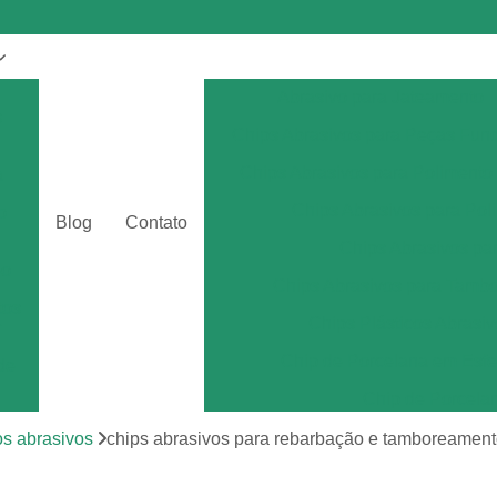
Abrasivo para Jateamento
s
Chips Abrasivos para Peças Fun
Chips Abrasivos para Polimento
a
Chips Abrasivos para Poli
o
Blog
Contato
Chips Abrasivos p
eo
Chips Abrasivos para Tamb
tos
Chips Plásticos Abrasiv
r
Chip de Porcelana em Esfe
de
Chip de Porcela
por
Chip de Porcel
os abrasivos
chips abrasivos para rebarbação e tamboreamen
Chip de Porcel
tos