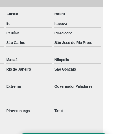
Atibaia
Bauru
Itu
Itupeva
Paulínia
Piracicaba
São Carlos
São José do Rio Preto
Macaé
Nilópolis
Rio de Janeiro
São Gonçalo
Extrema
Governador Valadares
Pirassununga
Tatuí