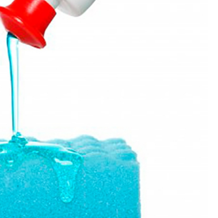
Polimento de Utensílios
Poli
Polimento de Metais 
Polimento de Pe
Polimento de Peças de Metal po
Polimento em Peças de Metal por
Polimento para Peças de Alumínio
Polimento para Peças 
Polimentos
Revestimento de 
Revestimento de Máquina de Ta
Revestimento em 
Revestimento e
Revestim
Revestimento para