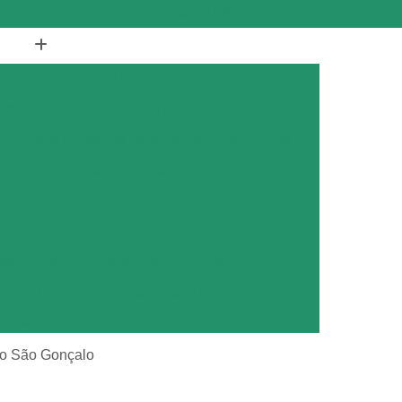
(19) 3894-4975
(19) 98433-0102
Abrasivos para Polimento em Aço Inox
didas
Chips Abrasivos para Peças Injetadas
Chips Abrasivos para Polimento de Peças
r
Chips Abrasivos para Rebarbação
ara Rebarbação e Tamboreamento
oreamento
Chips Cerâmicos Abrasivos
os
Chip de Porcelana em Cilindro
ra
Chip de Porcelana para Polimento
na para Polimento de Alumínio
ana para Polimento de Metais
to São Gonçalo
ana para Polimento de Metal