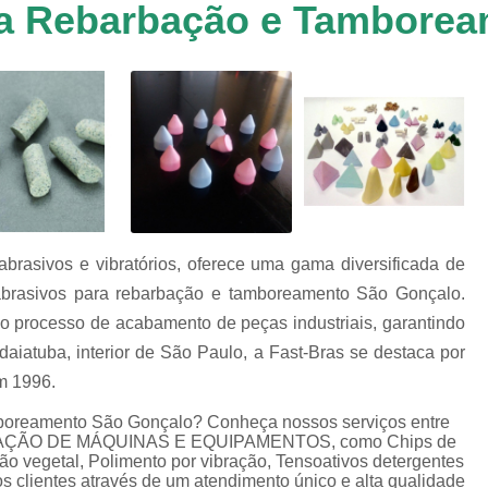
ra Rebarbação e Tambore
Chip de Porcelana para Polimento
tos
Polimento de 
nto
Polimento de Al
os
es
Polimento de M
Polimento de P
Chips de Espelhamento Grão V
Chips Grão Vegetal de Espelh
brasivos e vibratórios, oferece uma gama diversificada de
Chips Grão Vegetal para Brunime
s abrasivos para rebarbação e tamboreamento São Gonçalo.
Chips Grão Vegetal para Polim
 processo de acabamento de peças industriais, garantindo
Chips para Espelhamento Grão 
daiatuba, interior de São Paulo, a Fast-Bras se destaca por
m 1996.
Chips Vítreo Abrilhan
mboreamento São Gonçalo? Conheça nossos serviços entre
Chips Vítreo Esterilização
C
 LOCAÇÃO DE MÁQUINAS E EQUIPAMENTOS, como Chips de
Chips Vítreo para Bri
rão vegetal, Polimento por vibração, Tensoativos detergentes
s clientes através de um atendimento único e alta qualidade