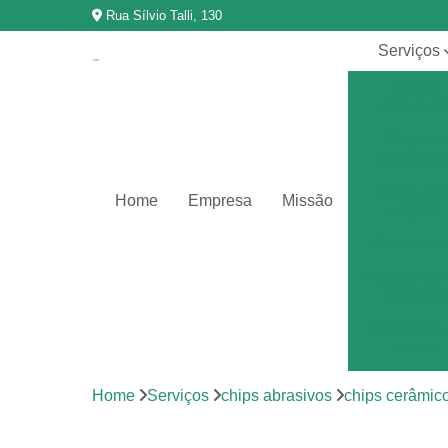
Rua Sílvio Talli, 130
Serviços
Chips
abrasivo
Chips de
porcelan
Chips grã
Home
Empresa
Missão
vegetal
Chips vítr
Equipamen
para poli
Polimento 
metais
Polimento 
Home
Serviços
chips abrasivos
chips cerâmic
vibração
Revestimen