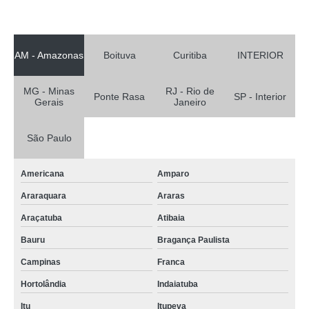
AM - Amazonas
Boituva
Curitiba
INTERIOR
MG - Minas
RJ - Rio de
Ponte Rasa
SP - Interior
Gerais
Janeiro
São Paulo
Americana
Amparo
Araraquara
Araras
Araçatuba
Atibaia
Bauru
Bragança Paulista
Campinas
Franca
Hortolândia
Indaiatuba
Itu
Itupeva