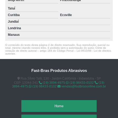
Tatuí
Curitiba
Ecoville
Jundiaí
Londrina
Manaus
O conteúdo do texto desta página é de direito reservado. Sua reprodução, parcial ou
total, mesmo citando nossos links, é proibida sem a autorização do autor. Crime de
violação de direito autoral – artigo 184 do Código Penal –
Lei 9610/98 - Lei de direitos
autorais
.
Fast-Bras Produtos Abrasivos
Rua Sílvio Talli, 130 - Jardim Califórnia - Indaiatuba - SP
CEP: 13344-241
(19) 3894-4975
(19) 98433-0102
(19)
3894-4975
(19) 98433-0102
vendas@fastbrasonline.com.br
Home