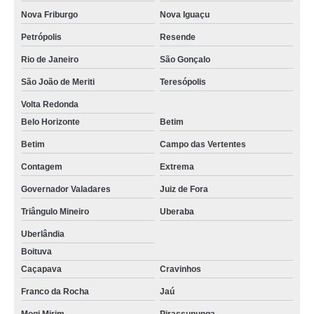
Nova Friburgo
Nova Iguaçu
Petrópolis
Resende
Rio de Janeiro
São Gonçalo
São João de Meriti
Teresópolis
Volta Redonda
Belo Horizonte
Betim
Betim
Campo das Vertentes
Contagem
Extrema
Governador Valadares
Juiz de Fora
Triângulo Mineiro
Uberaba
Uberlândia
Boituva
Caçapava
Cravinhos
Franco da Rocha
Jaú
Mogi Mirim
Pirassununga