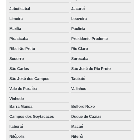
Jaboticabal
Jacareí
Limeira
Louveira
Marília
Paulínia
Piracicaba
Presidente Prudente
Ribeirão Preto
Rio Claro
Socorro
Sorocaba
São Carlos
São José do Rio Preto
São José dos Campos
Taubaté
Vale do Paraíba
Valinhos
Vinhedo
Barra Mansa
Belford Roxo
Campos dos Goytacazes
Duque de Caxias
Itaboraí
Macaé
Nilópolis
Niterói