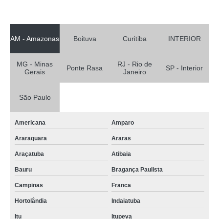
AM - Amazonas
Boituva
Curitiba
INTERIOR
MG - Minas
RJ - Rio de
Ponte Rasa
SP - Interior
Gerais
Janeiro
São Paulo
Americana
Amparo
Araraquara
Araras
Araçatuba
Atibaia
Bauru
Bragança Paulista
Campinas
Franca
Hortolândia
Indaiatuba
Itu
Itupeva