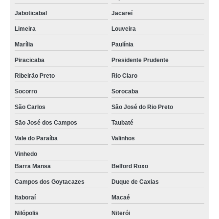
Jaboticabal
Jacareí
Limeira
Louveira
Marília
Paulínia
Piracicaba
Presidente Prudente
Ribeirão Preto
Rio Claro
Socorro
Sorocaba
São Carlos
São José do Rio Preto
São José dos Campos
Taubaté
Vale do Paraíba
Valinhos
Vinhedo
Barra Mansa
Belford Roxo
Campos dos Goytacazes
Duque de Caxias
Itaboraí
Macaé
Nilópolis
Niterói