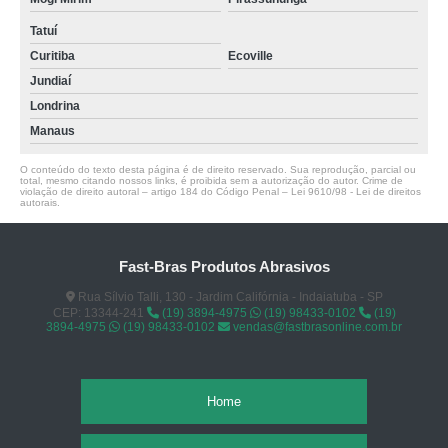
Tatuí
Curitiba
Ecoville
Jundiaí
Londrina
Manaus
O conteúdo do texto desta página é de direito reservado. Sua reprodução, parcial ou
total, mesmo citando nossos links, é proibida sem a autorização do autor. Crime de
violação de direito autoral – artigo 184 do Código Penal –
Lei 9610/98 - Lei de direitos
autorais
.
Fast-Bras Produtos Abrasivos
Rua Sílvio Talli, 130 - Jardim Califórnia - Indaiatuba - SP
CEP: 13344-241
(19) 3894-4975
(19) 98433-0102
(19)
3894-4975
(19) 98433-0102
vendas@fastbrasonline.com.br
Home