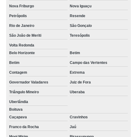
Nova Friburgo
Nova Iguaçu
Petrópolis
Resende
Rio de Janeiro
São Gonçalo
São João de Meriti
Teresópolis
Volta Redonda
Belo Horizonte
Betim
Betim
Campo das Vertentes
Contagem
Extrema
Governador Valadares
Juiz de Fora
Triângulo Mineiro
Uberaba
Uberlândia
Boituva
Caçapava
Cravinhos
Franco da Rocha
Jaú
Mogi Mirim
Pirassununga