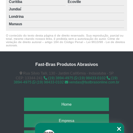
Curitiba
Ecoville
Jundiaí
Londrina
Manaus
O conteúdo do texto desta página é de direito reservado. Sua reprodução, parcial ou
total, mesmo citando nossos links, é proibida sem a autorização do autor. Crime de
violação de direito autoral – artigo 184 do Código Penal –
Lei 9610/98 - Lei de direitos
autorais
.
Fast-Bras Produtos Abrasivos
Rua Sílvio Talli, 130 - Jardim Califórnia - Indaiatuba - SP
CEP: 13344-241
(19) 3894-4975
(19) 98433-0102
(19)
3894-4975
(19) 98433-0102
vendas@fastbrasonline.com.br
Home
Empresa