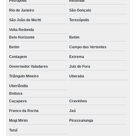
Petrópolis
Resende
Rio de Janeiro
São Gonçalo
São João de Meriti
Teresópolis
Volta Redonda
Belo Horizonte
Betim
Betim
Campo das Vertentes
Contagem
Extrema
Governador Valadares
Juiz de Fora
Triângulo Mineiro
Uberaba
Uberlândia
Boituva
Caçapava
Cravinhos
Franco da Rocha
Jaú
Mogi Mirim
Pirassununga
Tatuí