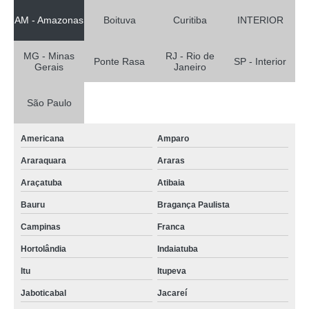
AM - Amazonas
Boituva
Curitiba
INTERIOR
MG - Minas
RJ - Rio de
Ponte Rasa
SP - Interior
Gerais
Janeiro
São Paulo
Americana
Amparo
Araraquara
Araras
Araçatuba
Atibaia
Bauru
Bragança Paulista
Campinas
Franca
Hortolândia
Indaiatuba
Itu
Itupeva
Jaboticabal
Jacareí