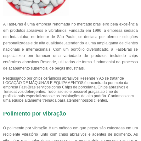
A Fast-Bras é uma empresa renomada no mercado brasileiro pela excelência
em produtos abrasivos e vibratórios. Fundada em 1996, a empresa sediada
em Indaiatuba, no interior de São Paulo, se destaca por oferecer soluções
personalizadas e de alta qualidade, atendendo a uma ampla gama de clientes
nacionais e internacionais. Com um portfólio diversificado, a Fast-Bras se
especializou em fornecer uma variedade de produtos, incluindo chips
cerâmicos abrasivos Resende, utilizados de forma fundamental no processo
de acabamento superficial de peças industriais.
Pesquisando por chips cerâmicos abrasivos Resende ? Ao se tratar de
LOCAÇÃO DE MÁQUINAS E EQUIPAMENTOS é encontrada por meio da
empresa Fast-Bras serviços como Chips de porcelana, Chips abrasivos e
Tensoativos detergentes. Tudo isso só é possível graças ao time de
profissionais especializados e as instalações de alto padrão. Contamos com
uma equipe altamente treinada para atender nossos clientes.
Polimento por vibração
O polimento por vibração é um método em que peças são colocadas em um
recipiente vibratório junto com chips abrasivos e agentes de polimento. As
vibrações resultantes desse processo causam um atrito suave entre as peças