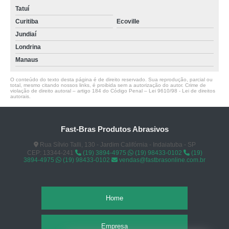
Tatuí
Curitiba
Ecoville
Jundiaí
Londrina
Manaus
O conteúdo do texto desta página é de direito reservado. Sua reprodução, parcial ou
total, mesmo citando nossos links, é proibida sem a autorização do autor. Crime de
violação de direito autoral – artigo 184 do Código Penal –
Lei 9610/98 - Lei de direitos
autorais
.
Fast-Bras Produtos Abrasivos
Rua Sílvio Talli, 130 - Jardim Califórnia - Indaiatuba - SP
CEP: 13344-241
(19) 3894-4975
(19) 98433-0102
(19)
3894-4975
(19) 98433-0102
vendas@fastbrasonline.com.br
Home
Empresa