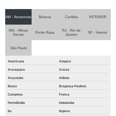
AM - Amazonas
Boituva
Curitiba
INTERIOR
MG - Minas
RJ - Rio de
Ponte Rasa
SP - Interior
Gerais
Janeiro
São Paulo
Americana
Amparo
Araraquara
Araras
Araçatuba
Atibaia
Bauru
Bragança Paulista
Campinas
Franca
Hortolândia
Indaiatuba
Itu
Itupeva