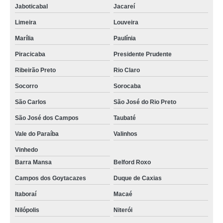
Jaboticabal
Jacareí
Limeira
Louveira
Marília
Paulínia
Piracicaba
Presidente Prudente
Ribeirão Preto
Rio Claro
Socorro
Sorocaba
São Carlos
São José do Rio Preto
São José dos Campos
Taubaté
Vale do Paraíba
Valinhos
Vinhedo
Barra Mansa
Belford Roxo
Campos dos Goytacazes
Duque de Caxias
Itaboraí
Macaé
Nilópolis
Niterói