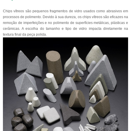
Chips vítreos são pequenos fragmentos de vidro usados como abrasivos em
processos de polimento. Devido à sua dureza, os chips vítreos são eficazes na
remoção de imperfeições e no polimento de superfícies metálicas, plásticas e
cerâmicas. A escolha do tamanho e tipo de vidro impacta diretamente na
textura final da peça polida.