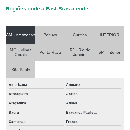
Regiões onde a Fast-Bras atende:
AM - Amazonas
Boituva
Curitiba
INTERIOR
MG - Minas
RJ - Rio de
Ponte Rasa
SP - Interior
Gerais
Janeiro
São Paulo
Americana
Amparo
Araraquara
Araras
Araçatuba
Atibaia
Bauru
Bragança Paulista
Campinas
Franca