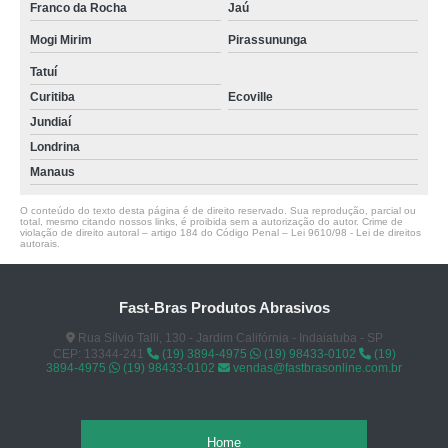
Franco da Rocha
Jaú
Mogi Mirim
Pirassununga
Tatuí
Curitiba
Ecoville
Jundiaí
Londrina
Manaus
O conteúdo do texto desta página é de direito reservado. Sua reprodução, parcial ou
total, mesmo citando nossos links, é proibida sem a autorização do autor. Crime de
violação de direito autoral – artigo 184 do Código Penal –
Lei 9610/98 - Lei de direitos
autorais
.
Fast-Bras Produtos Abrasivos
Rua Sílvio Talli, 130 - Jardim Califórnia - Indaiatuba - SP
CEP: 13344-241
(19) 3894-4975
(19) 98433-0102
(19)
3894-4975
(19) 98433-0102
vendas@fastbrasonline.com.br
Home