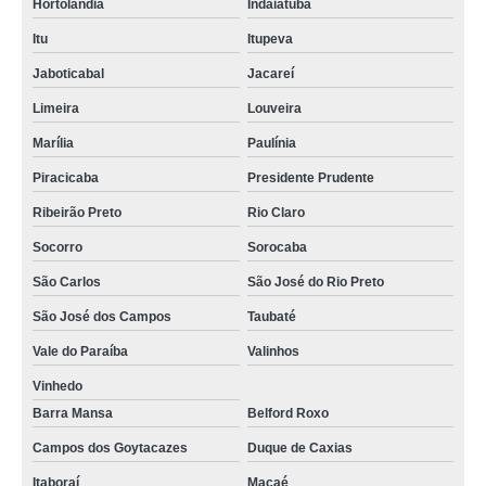
Hortolândia
Indaiatuba
Itu
Itupeva
Jaboticabal
Jacareí
Limeira
Louveira
Marília
Paulínia
Piracicaba
Presidente Prudente
Ribeirão Preto
Rio Claro
Socorro
Sorocaba
São Carlos
São José do Rio Preto
São José dos Campos
Taubaté
Vale do Paraíba
Valinhos
Vinhedo
Barra Mansa
Belford Roxo
Campos dos Goytacazes
Duque de Caxias
Itaboraí
Macaé