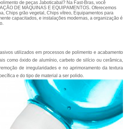
Chips Vítreo para Ester
polimento de peças Jaboticabal? Na Fast-Bras, você
de LOCAÇÃO DE MÁQUINAS E EQUIPAMENTOS. Oferecemos
Chips Vítreo para Limp
a, Chips grão vegetal, Chips vítreo, Equipamentos para
amente capacitados, e instalações modernas, a organização é
Equipamento para Polimento d
o.
Equipamento para Polir A
Equipamento para Polir J
Fabricante de Abrasivo Plástico e
asivos utilizados em processos de polimento e acabamento
is como óxido de alumínio, carbeto de silício ou cerâmica,
Material Abrasivo par
emoção de irregularidades e no aprimoramento da textura
Produto para Polimento em Aç
ífica e do tipo de material a ser polido.
Produtos de Polimento In
Abrasivos para Polimento de 
Polimento de Auto
Polimento de Metais Pe
Polimento de Metal D