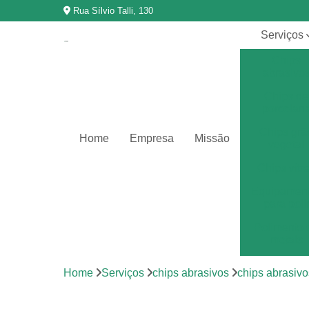
Rua Sílvio Talli, 130
Serviços
Chips
abrasivo
Chips de
porcelan
Chips grã
Home
Empresa
Missão
vegetal
Chips vítr
Equipamen
para poli
Polimento 
metais
Polimento 
Home
Serviços
chips abrasivos
chips abrasivo
vibração
Revestimen