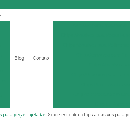
Abrasivo para Jateamento
s
Chips Abrasivos para Peças Fun
Chips Abrasivos para Polimento
a
Chips Abrasivos para Poli
o
Blog
Contato
Chips Abrasivos p
eo
Chips Abrasivos para Tamb
tos
Chips Plásticos Abrasiv
r
Chip de Porcelana em Esfe
de
Chip de Porcela
por
Chip de Porcel
s para peças injetadas
onde encontrar chips abrasivos para p
Chip de Porcel
tos