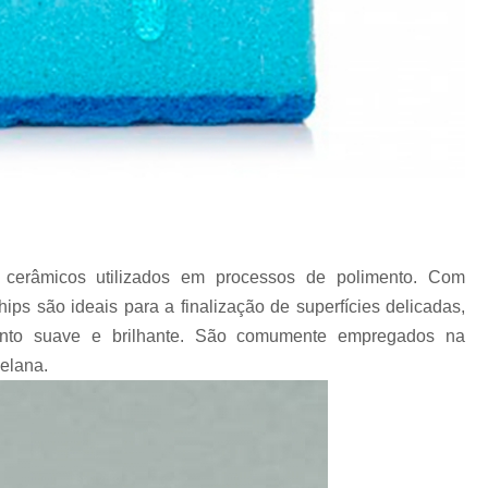
Revestimento para
Revestimento pa
Revestimento pa
Revestimento para Tamborea
Agente Tensoativos D
Detergente 
Detergente Tensoativo Tipo Biod
cerâmicos utilizados em processos de polimento. Com
Detergente Tensoativos Tipo
hips são ideais para a finalização de superfícies delicadas,
Tensoativo Agente de De
nto suave e brilhante. São comumente empregados na
celana.
Tensoativo Deterge