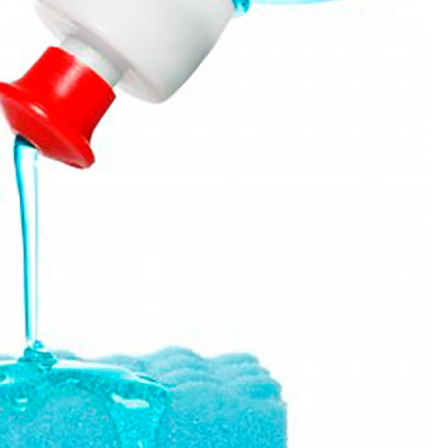
Polimento de Utensílios
Poli
Polimento de Metais 
Polimento de Pe
Polimento de Peças de Metal po
Polimento em Peças de Metal por
Polimento para Peças de Alumínio
Polimento para Peças 
Polimentos
Revestimento de 
Revestimento de Máquina de Ta
Revestimento em 
Revestimento e
Revestim
Revestimento para