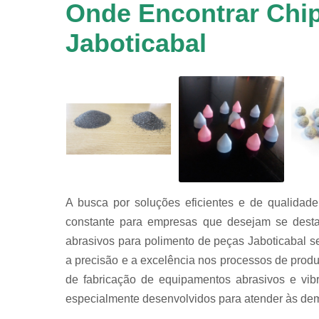
em
Onde Encontrar Chip
equipamen
de
Jaboticabal
tamboreame
Tensoativ
detergent
A busca por soluções eficientes e de qualidad
constante para empresas que desejam se desta
abrasivos para polimento de peças Jaboticabal 
a precisão e a excelência nos processos de pro
de fabricação de equipamentos abrasivos e vib
especialmente desenvolvidos para atender às dem