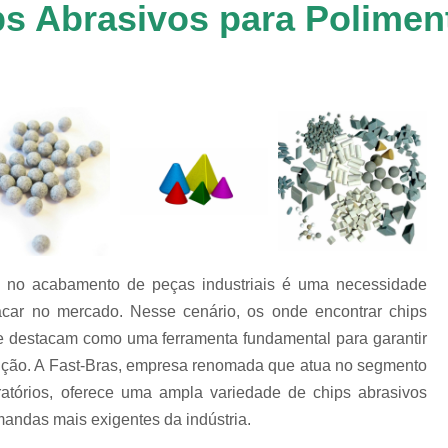
s Abrasivos para Polimen
Chip de Porcelana para Polimento
tos
Polimento de 
nto
Polimento de Al
os
es
Polimento de M
Polimento de P
Chips de Espelhamento Grão V
Chips Grão Vegetal de Espelh
Chips Grão Vegetal para Brunime
e no acabamento de peças industriais é uma necessidade
Chips Grão Vegetal para Polim
car no mercado. Nesse cenário, os onde encontrar chips
Chips para Espelhamento Grão 
se destacam como uma ferramenta fundamental para garantir
Chips Vítreo Abrilhan
dução. A Fast-Bras, empresa renomada que atua no segmento
Chips Vítreo Esterilização
C
ratórios, oferece uma ampla variedade de chips abrasivos
andas mais exigentes da indústria.
Chips Vítreo para Bri