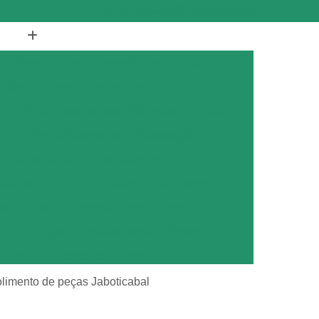
(19) 3894-4975
(19) 98433-0102
Abrasivos para Polimento em Aço Inox
didas
Chips Abrasivos para Peças Injetadas
Chips Abrasivos para Polimento de Peças
r
Chips Abrasivos para Rebarbação
ara Rebarbação e Tamboreamento
oreamento
Chips Cerâmicos Abrasivos
os
Chip de Porcelana em Cilindro
ra
Chip de Porcelana para Polimento
na para Polimento de Alumínio
ana para Polimento de Metais
olimento de peças Jaboticabal
ana para Polimento de Metal