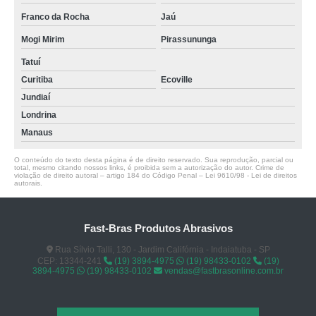
Franco da Rocha
Jaú
Mogi Mirim
Pirassununga
Tatuí
Curitiba
Ecoville
Jundiaí
Londrina
Manaus
O conteúdo do texto desta página é de direito reservado. Sua reprodução, parcial ou
total, mesmo citando nossos links, é proibida sem a autorização do autor. Crime de
violação de direito autoral – artigo 184 do Código Penal –
Lei 9610/98 - Lei de direitos
autorais
.
Fast-Bras Produtos Abrasivos
Rua Sílvio Talli, 130 - Jardim Califórnia - Indaiatuba - SP
CEP: 13344-241
(19) 3894-4975
(19) 98433-0102
(19)
3894-4975
(19) 98433-0102
vendas@fastbrasonline.com.br