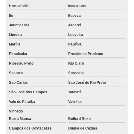
Hortolândia
Indaiatuba
Itu
Itupeva
Jaboticabal
Jacareí
Limeira
Louveira
Marília
Paulínia
Piracicaba
Presidente Prudente
Ribeirão Preto
Rio Claro
Socorro
Sorocaba
São Carlos
São José do Rio Preto
São José dos Campos
Taubaté
Vale do Paraíba
Valinhos
Vinhedo
Barra Mansa
Belford Roxo
Campos dos Goytacazes
Duque de Caxias