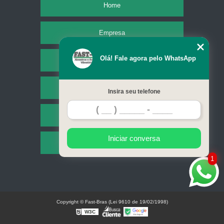
Home
Empresa
Olá! Fale agora pelo WhatsApp
Missão
Serviços
Insira seu telefone
Contato
Iniciar conversa
Mapa do site
1
Copyright © Fast-Bras (Lei 9610 de 19/02/1998)
W3C