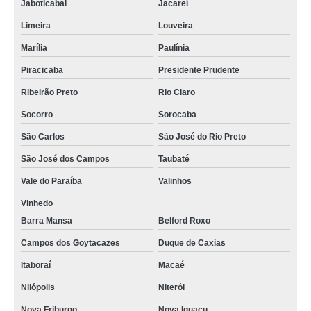
Jaboticabal
Jacareí
Limeira
Louveira
Marília
Paulínia
Piracicaba
Presidente Prudente
Ribeirão Preto
Rio Claro
Socorro
Sorocaba
São Carlos
São José do Rio Preto
São José dos Campos
Taubaté
Vale do Paraíba
Valinhos
Vinhedo
Barra Mansa
Belford Roxo
Campos dos Goytacazes
Duque de Caxias
Itaboraí
Macaé
Nilópolis
Niterói
Nova Friburgo
Nova Iguaçu