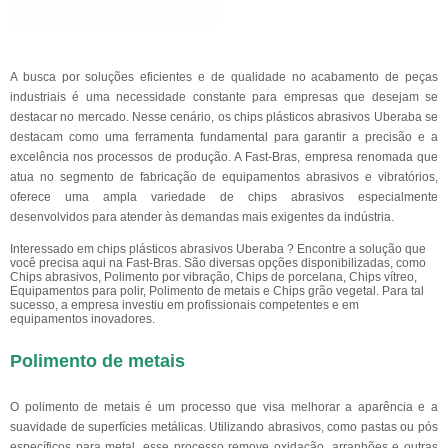
A busca por soluções eficientes e de qualidade no acabamento de peças
industriais é uma necessidade constante para empresas que desejam se
destacar no mercado. Nesse cenário, os chips plásticos abrasivos Uberaba se
destacam como uma ferramenta fundamental para garantir a precisão e a
excelência nos processos de produção. A Fast-Bras, empresa renomada que
atua no segmento de fabricação de equipamentos abrasivos e vibratórios,
oferece uma ampla variedade de chips abrasivos especialmente
desenvolvidos para atender às demandas mais exigentes da indústria.
Interessado em chips plásticos abrasivos Uberaba ? Encontre a solução que
você precisa aqui na Fast-Bras. São diversas opções disponibilizadas, como
Chips abrasivos, Polimento por vibração, Chips de porcelana, Chips vítreo,
Equipamentos para polir, Polimento de metais e Chips grão vegetal. Para tal
sucesso, a empresa investiu em profissionais competentes e em
equipamentos inovadores.
Polimento de metais
O polimento de metais é um processo que visa melhorar a aparência e a
suavidade de superfícies metálicas. Utilizando abrasivos, como pastas ou pós
específicos para metal, esse processo remove oxidação, arranhões e outras