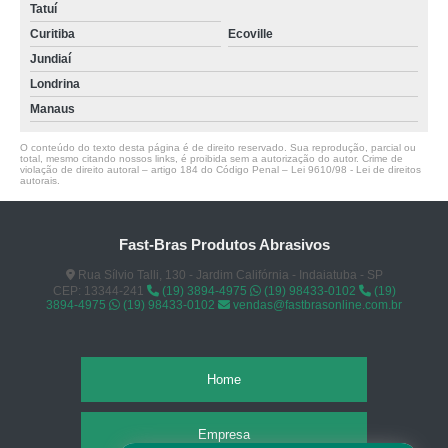
Tatuí
Curitiba
Ecoville
Jundiaí
Londrina
Manaus
O conteúdo do texto desta página é de direito reservado. Sua reprodução, parcial ou
total, mesmo citando nossos links, é proibida sem a autorização do autor. Crime de
violação de direito autoral – artigo 184 do Código Penal –
Lei 9610/98 - Lei de direitos
autorais
.
Fast-Bras Produtos Abrasivos
Rua Sílvio Talli, 130 - Jardim Califórnia - Indaiatuba - SP
CEP: 13344-241
(19) 3894-4975
(19) 98433-0102
(19)
3894-4975
(19) 98433-0102
vendas@fastbrasonline.com.br
Home
Empresa