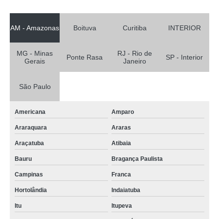
AM - Amazonas
Boituva
Curitiba
INTERIOR
MG - Minas
RJ - Rio de
Ponte Rasa
SP - Interior
Gerais
Janeiro
São Paulo
Americana
Amparo
Araraquara
Araras
Araçatuba
Atibaia
Bauru
Bragança Paulista
Campinas
Franca
Hortolândia
Indaiatuba
Itu
Itupeva