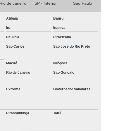
 Rio de Janeiro
SP - Interior
São Paulo
Atibaia
Bauru
Itu
Itupeva
Paulínia
Piracicaba
São Carlos
São José do Rio Preto
Macaé
Nilópolis
Rio de Janeiro
São Gonçalo
Extrema
Governador Valadares
Pirassununga
Tatuí