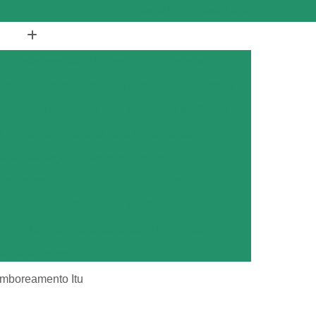
(19) 3894-4975
(19) 98433-0102
Abrasivos para Polimento em Aço Inox
didas
Chips Abrasivos para Peças Injetadas
Chips Abrasivos para Polimento de Peças
r
Chips Abrasivos para Rebarbação
ara Rebarbação e Tamboreamento
oreamento
Chips Cerâmicos Abrasivos
os
Chip de Porcelana em Cilindro
ra
Chip de Porcelana para Polimento
na para Polimento de Alumínio
ana para Polimento de Metais
amboreamento Itu
ana para Polimento de Metal