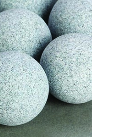
Polimento de Utensílios
Poli
Polimento de Metais 
Polimento de Pe
Polimento de Peças de Metal po
Polimento em Peças de Metal por
Polimento para Peças de Alumínio
Polimento para Peças 
Polimentos
Revestimento de 
Revestimento de Máquina de Ta
Revestimento em 
Revestimento e
Revestim
Revestimento para