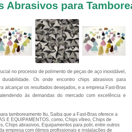
s Abrasivos para Tambore
Chip de Porcelana para Polimento
tos
Polimento de 
nto
Polimento de Al
os
es
Polimento de M
Polimento de P
Chips de Espelhamento Grão V
Chips Grão Vegetal de Espelh
ucial no processo de polimento de peças de aço inoxidável,
Chips Grão Vegetal para Brunime
 durabilidade. Os onde encontro chips abrasivos para
Chips Grão Vegetal para Polim
ra alcançar os resultados desejados, e a empresa Fast-Bras
Chips para Espelhamento Grão 
, atendendo às demandas do mercado com excelência e
Chips Vítreo Abrilhan
para tamboreamento Itu, Saiba que a Fast-Bras oferece a
Chips Vítreo Esterilização
C
 E EQUIPAMENTOS, como, Chips vítreo, Chips de
Chips Vítreo para Bri
s, Chips abrasivos, Equipamentos para polir, entre outros
 da empresa com ótimos profissionais e instalações de