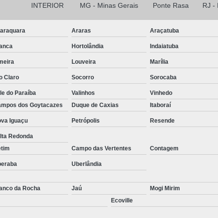
INTERIOR
MG - Minas Gerais
Ponte Rasa
RJ -
araquara
Araras
Araçatuba
anca
Hortolândia
Indaiatuba
meira
Louveira
Marília
o Claro
Socorro
Sorocaba
le do Paraíba
Valinhos
Vinhedo
mpos dos Goytacazes
Duque de Caxias
Itaboraí
va Iguaçu
Petrópolis
Resende
lta Redonda
etim
Campo das Vertentes
Contagem
beraba
Uberlândia
anco da Rocha
Jaú
Mogi Mirim
Ecoville