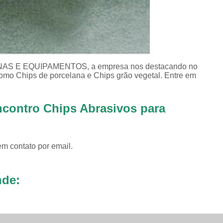
Revestimento para
Revestimento pa
Revestimento pa
Revestimento para Tamborea
NAS E EQUIPAMENTOS, a empresa nos destacando no
omo Chips de porcelana e Chips grão vegetal. Entre em
Agente Tensoativos D
Detergente 
ncontro Chips Abrasivos para
Detergente Tensoativo Tipo Biod
Detergente Tensoativos Tipo
em contato por email.
Tensoativo Agente de De
Tensoativo Deterge
nde: