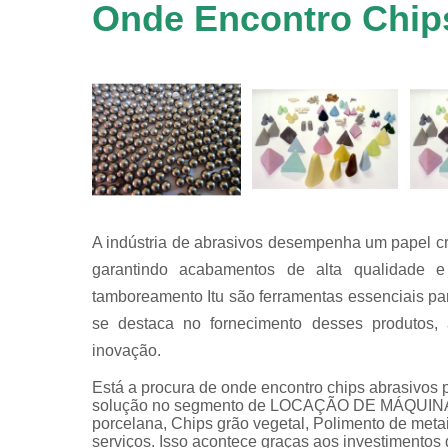
em
Onde Encontro Chip
equipamen
de
tamboreame
Tensoativ
detergent
A indústria de abrasivos desempenha um papel cr
garantindo acabamentos de alta qualidade e
tamboreamento Itu são ferramentas essenciais pa
se destaca no fornecimento desses produtos
inovação.
Está a procura de onde encontro chips abrasivos 
solução no segmento de LOCAÇÃO DE MÁQUINAS
porcelana, Chips grão vegetal, Polimento de metai
serviços. Isso acontece graças aos investimentos