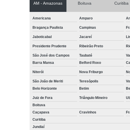
AM - Amazonas
Boituva
Curitiba
Americana
Amparo
Ar
Bragança Paulista
Campinas
Fr
Jaboticabal
Jacareí
Li
Presidente Prudente
Ribeirão Preto
Ri
São José dos Campos
Taubaté
Va
Barra Mansa
Belford Roxo
Ca
Niterói
Nova Friburgo
No
São João de Meriti
Teresópolis
Vo
Belo Horizonte
Betim
B
Juiz de Fora
Triângulo Mineiro
U
Boituva
Caçapava
Cravinhos
Fr
Curitiba
Jundiaí