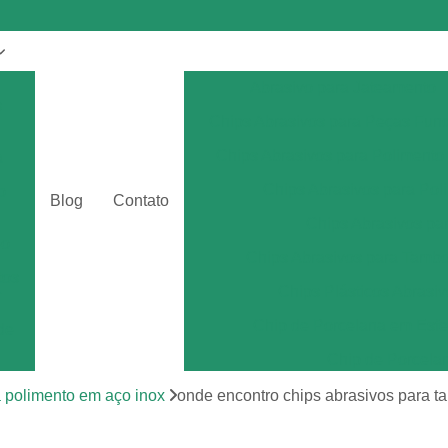
Abrasivo para Jateamento
s
Chips Abrasivos para Peças Fun
Chips Abrasivos para Polimento
a
Chips Abrasivos para Poli
o
Blog
Contato
Chips Abrasivos p
eo
Chips Abrasivos para Tamb
tos
Chips Plásticos Abrasiv
r
Chip de Porcelana em Esfe
de
Chip de Porcela
por
Chip de Porcel
a polimento em aço inox
onde encontro chips abrasivos para t
Chip de Porcel
tos