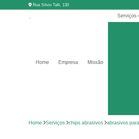
Rua Sílvio Talli, 130
Serviços
Chips
abrasivo
Chips de
porcelan
Chips grã
Home
Empresa
Missão
vegetal
Chips vítr
Equipamen
para poli
Polimento 
metais
Polimento 
Home
Serviços
chips abrasivos
abrasivos par
vibração
Revestimen