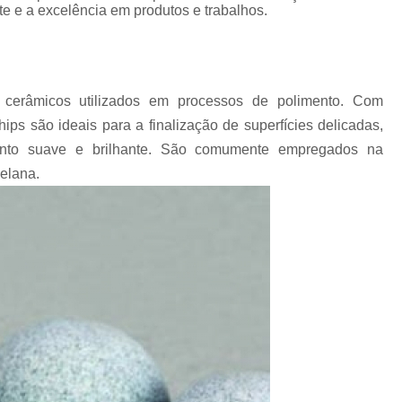
Chips Vítreo para Ester
te e a excelência em produtos e trabalhos.
Chips Vítreo para Limp
Equipamento para Polimento d
Equipamento para Polir A
cerâmicos utilizados em processos de polimento. Com
hips são ideais para a finalização de superfícies delicadas,
Equipamento para Polir J
nto suave e brilhante. São comumente empregados na
Fabricante de Abrasivo Plástico e
celana.
Material Abrasivo par
Produto para Polimento em Aç
Produtos de Polimento In
Abrasivos para Polimento de 
Polimento de Auto
Polimento de Metais Pe
Polimento de Metal D