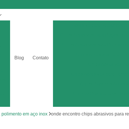
Abrasivo para Jateamento
s
Chips Abrasivos para Peças Fun
Chips Abrasivos para Polimento
a
Chips Abrasivos para Poli
o
Blog
Contato
Chips Abrasivos p
eo
Chips Abrasivos para Tamb
tos
Chips Plásticos Abrasiv
r
Chip de Porcelana em Esfe
de
Chip de Porcela
por
Chip de Porcel
a polimento em aço inox
onde encontro chips abrasivos para r
Chip de Porcel
tos