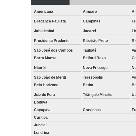
Americana
Amparo
Ar
Bragança Paulista
Campinas
Fr
Jaboticabal
Jacareí
Li
Presidente Prudente
Ribeirão Preto
Ri
São José dos Campos
Taubaté
Va
Barra Mansa
Belford Roxo
Ca
Niterói
Nova Friburgo
No
São João de Meriti
Teresópolis
Vo
Belo Horizonte
Betim
B
Juiz de Fora
Triângulo Mineiro
U
Boituva
Caçapava
Cravinhos
Fr
Curitiba
Jundiaí
Londrina