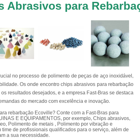
 Abrasivos para Rebarbaç
Chip de Porcelana para Polimento
tos
Polimento de 
nto
Polimento de Al
os
es
Polimento de M
Polimento de P
Chips de Espelhamento Grão V
Chips Grão Vegetal de Espelh
ucial no processo de polimento de peças de aço inoxidável,
Chips Grão Vegetal para Brunime
bilidade. Os onde encontro chips abrasivos para rebarbação
Chips Grão Vegetal para Polim
r os resultados desejados, e a empresa Fast-Bras se destaca
Chips para Espelhamento Grão 
demandas do mercado com excelência e inovação.
Chips Vítreo Abrilhan
ara rebarbação Ecoville? Conte com a Fast-Bras para
QUINAS E EQUIPAMENTOS, por exemplo, Chips abrasivos,
Chips Vítreo Esterilização
C
reo, Polimento de metais , Polimento por vibração e
ime de profissionais qualificados para o serviço, além de
Chips Vítreo para Bri
am a sua necessidade.