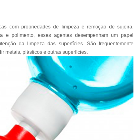
Chips Vítreo para Ester
Chips Vítreo para Limp
Equipamento para Polimento d
icas com propriedades de limpeza e remoção de sujeira.
Equipamento para Polir A
eza e polimento, esses agentes desempenham um papel
enção da limpeza das superfícies. São frequentemente
Equipamento para Polir J
 metais, plásticos e outras superfícies.
Fabricante de Abrasivo Plástico e
Material Abrasivo par
Produto para Polimento em Aç
Produtos de Polimento In
Abrasivos para Polimento de 
Polimento de Auto
Polimento de Metais Pe
Polimento de Metal D