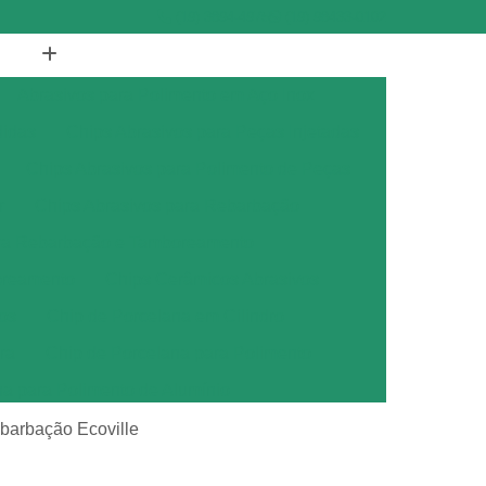
(19) 3894-4975
(19) 98433-0102
Abrasivos para Polimento em Aço Inox
didas
Chips Abrasivos para Peças Injetadas
Chips Abrasivos para Polimento de Peças
r
Chips Abrasivos para Rebarbação
ara Rebarbação e Tamboreamento
oreamento
Chips Cerâmicos Abrasivos
os
Chip de Porcelana em Cilindro
ra
Chip de Porcelana para Polimento
na para Polimento de Alumínio
ana para Polimento de Metais
ebarbação Ecoville
ana para Polimento de Metal