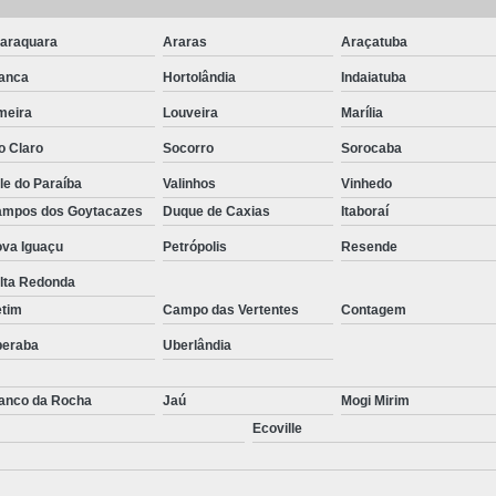
araquara
Araras
Araçatuba
anca
Hortolândia
Indaiatuba
meira
Louveira
Marília
o Claro
Socorro
Sorocaba
le do Paraíba
Valinhos
Vinhedo
mpos dos Goytacazes
Duque de Caxias
Itaboraí
va Iguaçu
Petrópolis
Resende
lta Redonda
etim
Campo das Vertentes
Contagem
beraba
Uberlândia
anco da Rocha
Jaú
Mogi Mirim
Ecoville