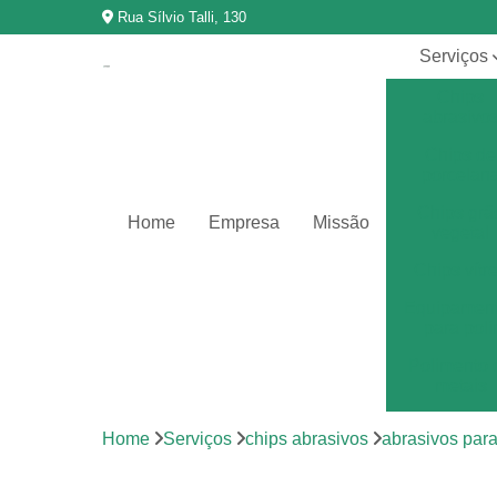
Rua Sílvio Talli, 130
Serviços
Chips
abrasivo
Chips de
porcelan
Chips grã
Home
Empresa
Missão
vegetal
Chips vítr
Equipamen
para poli
Polimento 
metais
Polimento 
Home
Serviços
chips abrasivos
abrasivos par
vibração
Revestimen