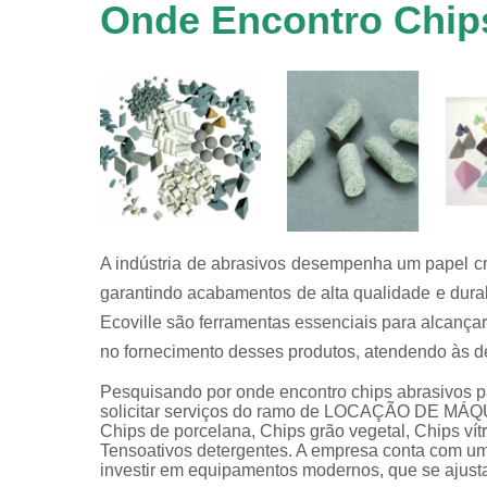
em
Onde Encontro Chips
equipamen
de
tamboreame
Tensoativ
detergent
A indústria de abrasivos desempenha um papel cr
garantindo acabamentos de alta qualidade e dura
Ecoville são ferramentas essenciais para alcança
no fornecimento desses produtos, atendendo às 
Pesquisando por onde encontro chips abrasivos p
solicitar serviços do ramo de LOCAÇÃO DE MÁ
Chips de porcelana, Chips grão vegetal, Chips vít
Tensoativos detergentes. A empresa conta com um t
investir em equipamentos modernos, que se ajust