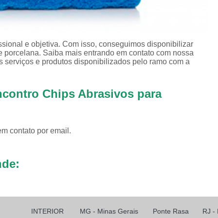
Revestimento para
Revestimento pa
ional e objetiva. Com isso, conseguimos disponibilizar
Revestimento pa
de porcelana. Saiba mais entrando em contato com nossa
 serviços e produtos disponibilizados pelo ramo com a
Revestimento para Tamborea
Agente Tensoativos D
ncontro Chips Abrasivos para
Detergente 
Detergente Tensoativo Tipo Biod
Detergente Tensoativos Tipo
em contato por email.
Tensoativo Agente de De
nde:
Tensoativo Deterge
INTERIOR
MG - Minas Gerais
Ponte Rasa
RJ -