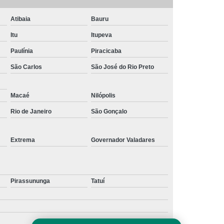
Atibaia
Bauru
Itu
Itupeva
Paulínia
Piracicaba
São Carlos
São José do Rio Preto
Macaé
Nilópolis
Rio de Janeiro
São Gonçalo
Extrema
Governador Valadares
Pirassununga
Tatuí