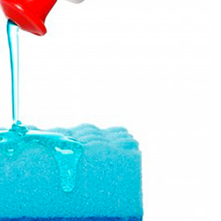
Polimento de Utensílios
Poli
Polimento de Metais 
Polimento de Pe
Polimento de Peças de Metal po
Polimento em Peças de Metal por
Polimento para Peças de Alumínio
Polimento para Peças 
Polimentos
Revestimento de 
Revestimento de Máquina de Ta
Revestimento em 
Revestimento e
Revestim
Revestimento para