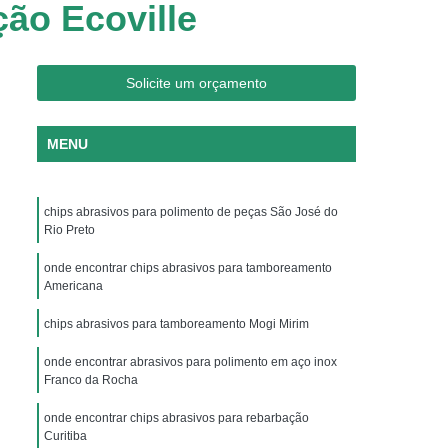
ão Ecoville
 de Peças
Polimento com Chip de Porcelana
Aço com Chip de Porcelana
umínio com Chip de Porcelana
Solicite um orçamento
etais com Chip de Porcelana
MENU
eças com Chip de Porcelana
egetal
Chips Grão Vegetal de Brunimento
chips abrasivos para polimento de peças São José do
amento
Chips Grão Vegetal de Polimento
Rio Preto
nto
Chips Grão Vegetal para Espelhamento
onde encontrar chips abrasivos para tamboreamento
ento
Chips para Brunimento Grão Vegetal
Americana
Vegetal
Chips para Polimento Grão Vegetal
chips abrasivos para tamboreamento Mogi Mirim
tar
Chips Vítreo Desengordurar
onde encontrar abrasivos para polimento em aço inox
Franco da Rocha
hips Vítreo Limpar
Chips Vítreo Limpeza
onde encontrar chips abrasivos para rebarbação
lho
Chips Vítreo para Dar Brilho
Curitiba