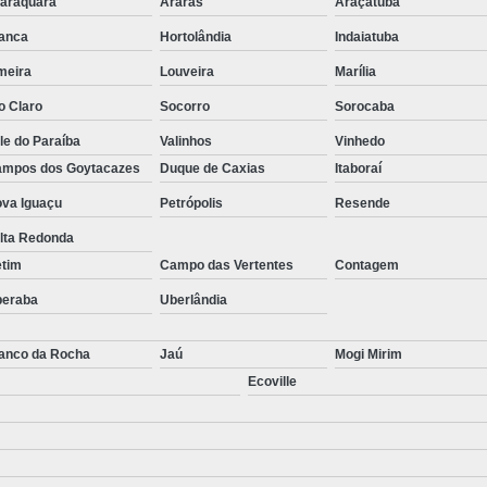
araquara
Araras
Araçatuba
anca
Hortolândia
Indaiatuba
meira
Louveira
Marília
o Claro
Socorro
Sorocaba
le do Paraíba
Valinhos
Vinhedo
mpos dos Goytacazes
Duque de Caxias
Itaboraí
va Iguaçu
Petrópolis
Resende
lta Redonda
etim
Campo das Vertentes
Contagem
beraba
Uberlândia
anco da Rocha
Jaú
Mogi Mirim
Ecoville