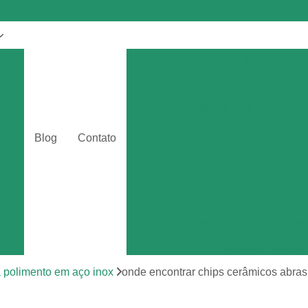
Abrasivo para Jateamento
s
Chips Abrasivos para Peças Fun
Chips Abrasivos para Polimento
a
Chips Abrasivos para Poli
o
Blog
Contato
Chips Abrasivos p
eo
Chips Abrasivos para Tamb
tos
Chips Plásticos Abrasiv
r
Chip de Porcelana em Esfe
de
Chip de Porcela
por
Chip de Porcel
a polimento em aço inox
onde encontrar chips cerâmicos abrasi
Chip de Porcel
tos