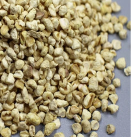
Polimento de Utensílios
Poli
Polimento de Metais 
Polimento de Pe
Polimento de Peças de Metal po
Polimento em Peças de Metal por
Polimento para Peças de Alumínio
Polimento para Peças 
Polimentos
Revestimento de 
Revestimento de Máquina de Ta
Revestimento em 
Revestimento e
Revestim
Revestimento para