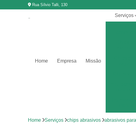
Rua Sílvio Talli, 130
Serviços
Chips
abrasivo
Chips de
porcelan
Chips grã
Home
Empresa
Missão
vegetal
Chips vítr
Equipamen
para poli
Polimento 
metais
Polimento 
Home
Serviços
chips abrasivos
abrasivos par
vibração
Revestimen