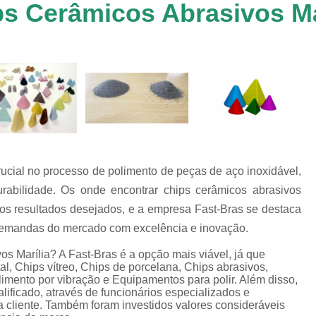
s Cerâmicos Abrasivos Ma
Chip de Porcelana para Polimento
tos
Polimento de 
nto
Polimento de Al
os
es
Polimento de M
Polimento de P
Chips de Espelhamento Grão V
Chips Grão Vegetal de Espelh
ucial no processo de polimento de peças de aço inoxidável,
Chips Grão Vegetal para Brunime
rabilidade. Os onde encontrar chips cerâmicos abrasivos
Chips Grão Vegetal para Polim
 os resultados desejados, e a empresa Fast-Bras se destaca
Chips para Espelhamento Grão 
demandas do mercado com excelência e inovação.
Chips Vítreo Abrilhan
s Marília? A Fast-Bras é a opção mais viável, já que
al, Chips vítreo, Chips de porcelana, Chips abrasivos,
Chips Vítreo Esterilização
C
limento por vibração e Equipamentos para polir. Além disso,
ficado, através de funcionários especializados e
Chips Vítreo para Bri
cliente. Também foram investidos valores consideráveis