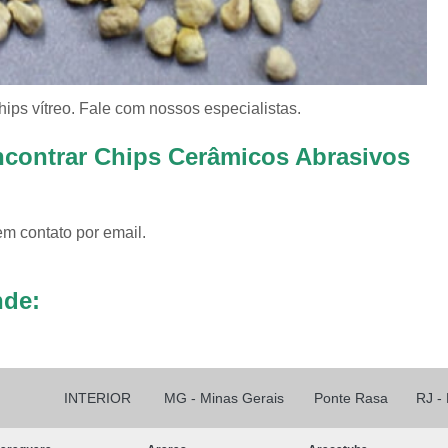
Revestimento para
Revestimento pa
Revestimento pa
ps vítreo. Fale com nossos especialistas.
Revestimento para Tamborea
ncontrar Chips Cerâmicos Abrasivos
Agente Tensoativos D
Detergente 
em contato por email.
Detergente Tensoativo Tipo Biod
Detergente Tensoativos Tipo
nde:
Tensoativo Agente de De
Tensoativo Deterge
INTERIOR
MG - Minas Gerais
Ponte Rasa
RJ -