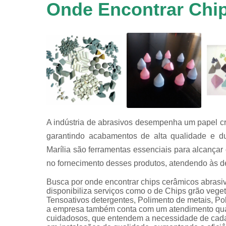
em
Onde Encontrar Chip
equipamen
de
tamboreame
Tensoativ
detergent
A indústria de abrasivos desempenha um papel cr
garantindo acabamentos de alta qualidade e du
Marília são ferramentas essenciais para alcançar
no fornecimento desses produtos, atendendo às 
Busca por onde encontrar chips cerâmicos abrasivo
disponibiliza serviços como o de Chips grão veget
Tensoativos detergentes, Polimento de metais, Po
a empresa também conta com um atendimento quali
cuidadosos, que entendem a necessidade de cada 