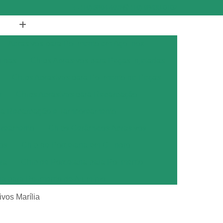
(19) 3894-4975
(19) 98433-0102
Abrasivos para Polimento em Aço Inox
didas
Chips Abrasivos para Peças Injetadas
Chips Abrasivos para Polimento de Peças
r
Chips Abrasivos para Rebarbação
ara Rebarbação e Tamboreamento
oreamento
Chips Cerâmicos Abrasivos
os
Chip de Porcelana em Cilindro
ra
Chip de Porcelana para Polimento
na para Polimento de Alumínio
ana para Polimento de Metais
vos Marília
ana para Polimento de Metal