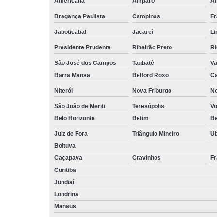
Americana
Amparo
Ar
Bragança Paulista
Campinas
Fr
Jaboticabal
Jacareí
Li
Presidente Prudente
Ribeirão Preto
Ri
São José dos Campos
Taubaté
Va
Barra Mansa
Belford Roxo
Ca
Niterói
Nova Friburgo
No
São João de Meriti
Teresópolis
Vo
Belo Horizonte
Betim
B
Juiz de Fora
Triângulo Mineiro
U
Boituva
Caçapava
Cravinhos
Fr
Curitiba
Jundiaí
Londrina
Manaus