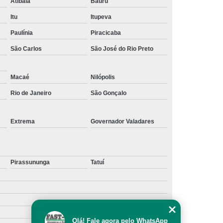
Atibaia
Bauru
Itu
Itupeva
Paulínia
Piracicaba
São Carlos
São José do Rio Preto
Macaé
Nilópolis
Rio de Janeiro
São Gonçalo
Extrema
Governador Valadares
Pirassununga
Tatuí
Olá! Fale agora pelo WhatsApp