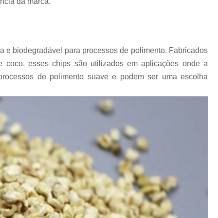
ência da marca.
Chips Vítreo para Ester
Chips Vítreo para Limp
Equipamento para Polimento d
a e biodegradável para processos de polimento. Fabricados
Equipamento para Polir A
e coco, esses chips são utilizados em aplicações onde a
Equipamento para Polir J
em processos de polimento suave e podem ser uma escolha
Fabricante de Abrasivo Plástico e
Material Abrasivo par
Produto para Polimento em Aç
Produtos de Polimento In
Abrasivos para Polimento de 
Polimento de Auto
Polimento de Metais Pe
Polimento de Metal D