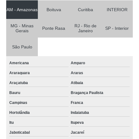
AM - Amazonas
Boituva
Curitiba
INTERIOR
MG - Minas
RJ - Rio de
Ponte Rasa
SP - Interior
Gerais
Janeiro
São Paulo
Americana
Amparo
Araraquara
Araras
Araçatuba
Atibaia
Bauru
Bragança Paulista
Campinas
Franca
Hortolândia
Indaiatuba
Itu
Itupeva
Jaboticabal
Jacareí