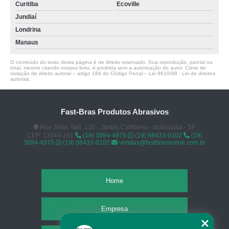
Curitiba
Ecoville
Jundiaí
Londrina
Manaus
O conteúdo do texto desta página é de direito reservado. Sua reprodução, parcial ou
total, mesmo citando nossos links, é proibida sem a autorização do autor. Crime de
violação de direito autoral – artigo 184 do Código Penal –
Lei 9610/98 - Lei de direitos
autorais
.
Fast-Bras Produtos Abrasivos
Rua Sílvio Talli, 130 - Jardim Califórnia - Indaiatuba - SP
CEP: 13344-241
(19) 3894-4975
(19) 98433-0102
(19)
3894-4975
(19) 98433-0102
vendas@fastbrasonline.com.br
Home
Empresa