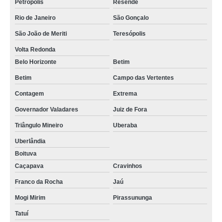
Petrópolis
Resende
Rio de Janeiro
São Gonçalo
São João de Meriti
Teresópolis
Volta Redonda
Belo Horizonte
Betim
Betim
Campo das Vertentes
Contagem
Extrema
Governador Valadares
Juiz de Fora
Triângulo Mineiro
Uberaba
Uberlândia
Boituva
Caçapava
Cravinhos
Franco da Rocha
Jaú
Mogi Mirim
Pirassununga
Tatuí