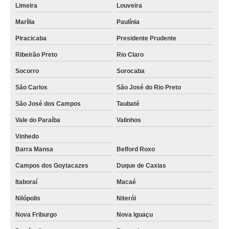
Limeira
Louveira
Marília
Paulínia
Piracicaba
Presidente Prudente
Ribeirão Preto
Rio Claro
Socorro
Sorocaba
São Carlos
São José do Rio Preto
São José dos Campos
Taubaté
Vale do Paraíba
Valinhos
Vinhedo
Barra Mansa
Belford Roxo
Campos dos Goytacazes
Duque de Caxias
Itaboraí
Macaé
Nilópolis
Niterói
Nova Friburgo
Nova Iguaçu