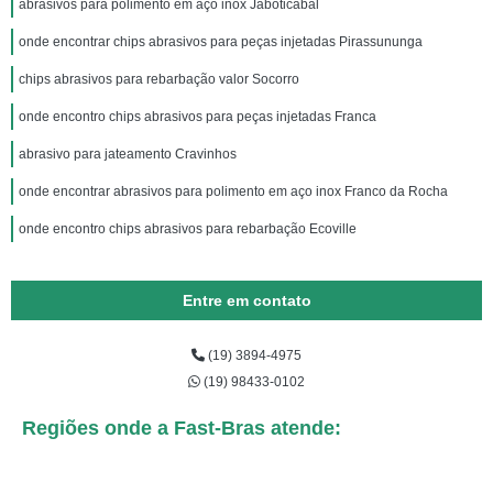
abrasivos para polimento em aço inox Jaboticabal
onde encontrar chips abrasivos para peças injetadas Pirassununga
chips abrasivos para rebarbação valor Socorro
onde encontro chips abrasivos para peças injetadas Franca
abrasivo para jateamento Cravinhos
onde encontrar abrasivos para polimento em aço inox Franco da Rocha
onde encontro chips abrasivos para rebarbação Ecoville
Entre em contato
(19) 3894-4975
(19) 98433-0102
Regiões onde a Fast-Bras atende: