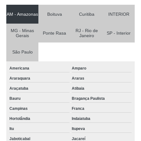
AM - Amazonas
Boituva
Curitiba
INTERIOR
MG - Minas
RJ - Rio de
Ponte Rasa
SP - Interior
Gerais
Janeiro
São Paulo
Americana
Amparo
Araraquara
Araras
Araçatuba
Atibaia
Bauru
Bragança Paulista
Campinas
Franca
Hortolândia
Indaiatuba
Itu
Itupeva
Jaboticabal
Jacareí