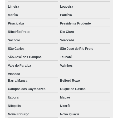
Limeira
Louveira
Marília
Paulínia
Piracicaba
Presidente Prudente
Ribeirão Preto
Rio Claro
Socorro
Sorocaba
São Carlos
São José do Rio Preto
São José dos Campos
Taubaté
Vale do Paraíba
Valinhos
Vinhedo
Barra Mansa
Belford Roxo
Campos dos Goytacazes
Duque de Caxias
Itaboraí
Macaé
Nilópolis
Niterói
Nova Friburgo
Nova Iguaçu