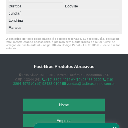
Curitiba
Ecoville
Jundiaí
Londrina
Manaus
O conteúdo do texto desta página é de direito reservado. Sua reprodução, parcial ou
total, mesmo citando nossos links, é proibida sem a autorização do autor. Crime de
violação de direito autoral – artigo 184 do Código Penal –
Lei 9610/98 - Lei de direitos
autorais
.
Fast-Bras Produtos Abrasivos
Rua Sílvio Talli, 130 - Jardim Califórnia - Indaiatuba - SP
CEP: 13344-241
(19) 3894-4975
(19) 98433-0102
(19)
3894-4975
(19) 98433-0102
vendas@fastbrasonline.com.br
Home
Empresa