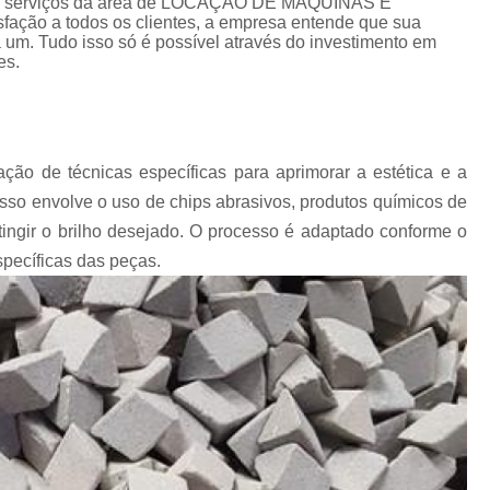
es de serviços da área de LOCAÇÃO DE MÁQUINAS E
Chips Vítreo para Ester
ação a todos os clientes, a empresa entende que sua
 um. Tudo isso só é possível através do investimento em
Chips Vítreo para Limp
es.
Equipamento para Polimento d
Equipamento para Polir A
Equipamento para Polir J
ção de técnicas específicas para aprimorar a estética e a
Fabricante de Abrasivo Plástico e
Isso envolve o uso de chips abrasivos, produtos químicos de
ingir o brilho desejado. O processo é adaptado conforme o
Material Abrasivo par
specíficas das peças.
Produto para Polimento em Aç
Produtos de Polimento In
Abrasivos para Polimento de 
Polimento de Auto
Polimento de Metais Pe
Polimento de Metal D