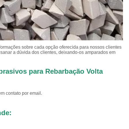
Revestimento para
Revestimento pa
Revestimento pa
Revestimento para Tamborea
nformações sobre cada opção oferecida para nossos clientes
Agente Tensoativos D
sanar a dúvida dos clientes, deixando-os amparados em
Detergente 
Detergente Tensoativo Tipo Biod
brasivos para Rebarbação Volta
Detergente Tensoativos Tipo
Tensoativo Agente de De
em contato por email.
Tensoativo Deterge
nde: