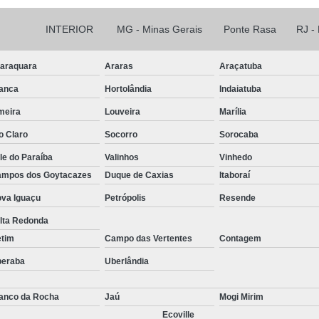
INTERIOR
MG - Minas Gerais
Ponte Rasa
RJ -
araquara
Araras
Araçatuba
anca
Hortolândia
Indaiatuba
meira
Louveira
Marília
o Claro
Socorro
Sorocaba
le do Paraíba
Valinhos
Vinhedo
mpos dos Goytacazes
Duque de Caxias
Itaboraí
va Iguaçu
Petrópolis
Resende
lta Redonda
etim
Campo das Vertentes
Contagem
beraba
Uberlândia
anco da Rocha
Jaú
Mogi Mirim
Ecoville