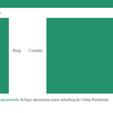
Abrasivo para Jateamento
s
Chips Abrasivos para Peças Fun
Chips Abrasivos para Polimento
a
Chips Abrasivos para Poli
o
Blog
Contato
Chips Abrasivos p
eo
Chips Abrasivos para Tamb
tos
Chips Plásticos Abrasiv
r
Chip de Porcelana em Esfe
de
Chip de Porcela
por
Chip de Porcel
 jateamento
chips abrasivos para rebarbação Volta Redonda
Chip de Porcel
tos