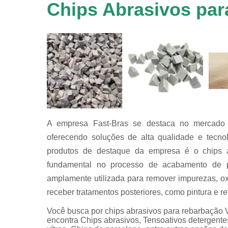
em
Chips Abrasivos pa
equipamen
de
tamboreame
Tensoativ
detergent
A empresa Fast-Bras se destaca no mercado d
oferecendo soluções de alta qualidade e tecno
produtos de destaque da empresa é o chips 
fundamental no processo de acabamento de pe
amplamente utilizada para remover impurezas, ox
receber tratamentos posteriores, como pintura e r
Você busca por chips abrasivos para rebarbação 
encontra Chips abrasivos, Tensoativos detergente