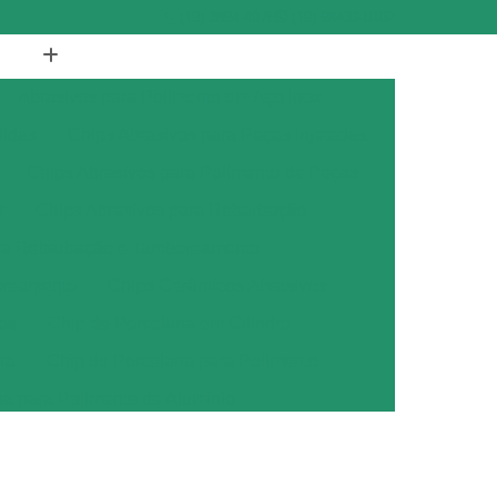
(19) 3894-4975
(19) 98433-0102
Abrasivos para Polimento em Aço Inox
didas
Chips Abrasivos para Peças Injetadas
Chips Abrasivos para Polimento de Peças
r
Chips Abrasivos para Rebarbação
ara Rebarbação e Tamboreamento
oreamento
Chips Cerâmicos Abrasivos
os
Chip de Porcelana em Cilindro
ra
Chip de Porcelana para Polimento
na para Polimento de Alumínio
ana para Polimento de Metais
ana para Polimento de Metal