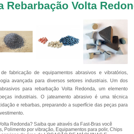
ra Rebarbação Volta Redo
Chip de Porcelana para Polimento
tos
Polimento de 
nto
Polimento de Al
os
es
Polimento de M
Polimento de P
Chips de Espelhamento Grão V
Chips Grão Vegetal de Espelh
e fabricação de equipamentos abrasivos e vibratórios,
Chips Grão Vegetal para Brunime
logia avançada para diversos setores industriais. Um dos
Chips Grão Vegetal para Polim
abrasivos para rebarbação Volta Redonda, um elemento
Chips para Espelhamento Grão 
ças industriais. O jateamento abrasivo é uma técnica
idação e rebarbas, preparando a superfície das peças para
Chips Vítreo Abrilhan
evestimento.
Chips Vítreo Esterilização
C
Volta Redonda? Saiba que através da Fast-Bras você
Chips Vítreo para Bri
s, Polimento por vibração, Equipamentos para polir, Chips