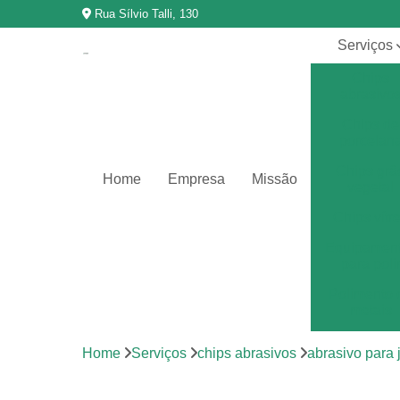
Rua Sílvio Talli, 130
Serviços
Chips
abrasivo
Chips de
porcelan
Chips grã
Home
Empresa
Missão
vegetal
Chips vítr
Equipamen
para poli
Polimento 
metais
Polimento 
Home
Serviços
chips abrasivos
abrasivo para
vibração
Revestimen