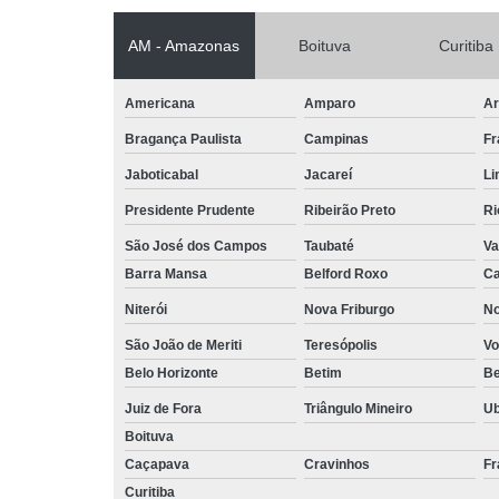
AM - Amazonas
Boituva
Curitiba
Americana
Amparo
Ar
Bragança Paulista
Campinas
Fr
Jaboticabal
Jacareí
Li
Presidente Prudente
Ribeirão Preto
Ri
São José dos Campos
Taubaté
Va
Barra Mansa
Belford Roxo
Ca
Niterói
Nova Friburgo
No
São João de Meriti
Teresópolis
Vo
Belo Horizonte
Betim
B
Juiz de Fora
Triângulo Mineiro
U
Boituva
Caçapava
Cravinhos
Fr
Curitiba