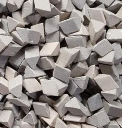
Polimento de Utensílios
Poli
Polimento de Metais 
Polimento de Pe
Polimento de Peças de Metal po
Polimento em Peças de Metal por
Polimento para Peças de Alumínio
Polimento para Peças 
Polimentos
Revestimento de 
Revestimento de Máquina de Ta
Revestimento em 
Revestimento e
Revestim
Revestimento para