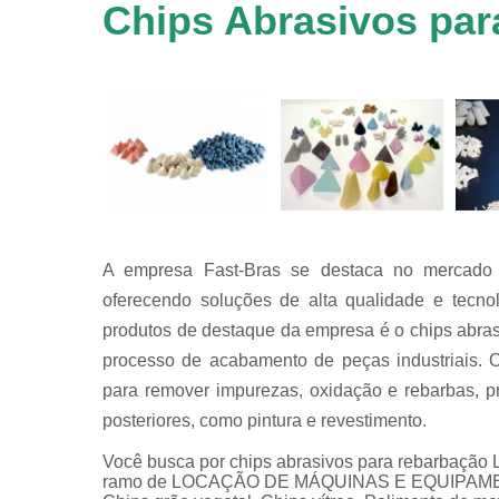
em
Chips Abrasivos par
equipamen
de
tamboreame
Tensoativ
detergent
A empresa Fast-Bras se destaca no mercado d
oferecendo soluções de alta qualidade e tecno
produtos de destaque da empresa é o chips abra
processo de acabamento de peças industriais. 
para remover impurezas, oxidação e rebarbas, p
posteriores, como pintura e revestimento.
Você busca por chips abrasivos para rebarbação L
ramo de LOCAÇÃO DE MÁQUINAS E EQUIPAMENTOS