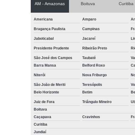
AM - Amazonas
Boituva
Curitiba
Americana
Amparo
Ar
Bragança Paulista
Campinas
Fr
Jaboticabal
Jacareí
Li
Presidente Prudente
Ribeirão Preto
Ri
São José dos Campos
Taubaté
Va
Barra Mansa
Belford Roxo
Ca
Niterói
Nova Friburgo
No
São João de Meriti
Teresópolis
Vo
Belo Horizonte
Betim
B
Juiz de Fora
Triângulo Mineiro
U
Boituva
Caçapava
Cravinhos
Fr
Curitiba
Jundiaí