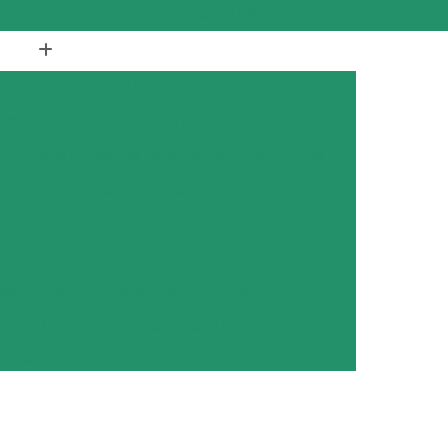
(19) 3894-4975
(19) 98433-0102
Abrasivos para Polimento em Aço Inox
didas
Chips Abrasivos para Peças Injetadas
Chips Abrasivos para Polimento de Peças
r
Chips Abrasivos para Rebarbação
ara Rebarbação e Tamboreamento
oreamento
Chips Cerâmicos Abrasivos
os
Chip de Porcelana em Cilindro
ra
Chip de Porcelana para Polimento
na para Polimento de Alumínio
ana para Polimento de Metais
ana para Polimento de Metal