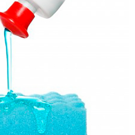
Polimento de Utensílios
Poli
Polimento de Metais 
Polimento de Pe
Polimento de Peças de Metal po
Polimento em Peças de Metal por
Polimento para Peças de Alumínio
Polimento para Peças 
Polimentos
Revestimento de 
Revestimento de Máquina de Ta
Revestimento em 
Revestimento e
Revestim
Revestimento para