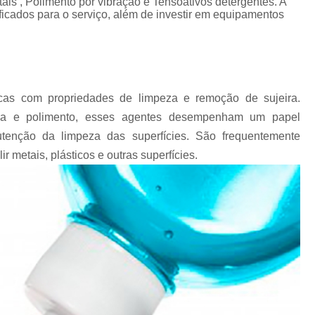
tais , Polimento por vibração e Tensoativos detergentes. A
Chips Vítreo para Ester
ficados para o serviço, além de investir em equipamentos
Chips Vítreo para Limp
Equipamento para Polimento d
Equipamento para Polir A
icas com propriedades de limpeza e remoção de sujeira.
Equipamento para Polir J
eza e polimento, esses agentes desempenham um papel
Fabricante de Abrasivo Plástico e
enção da limpeza das superfícies. São frequentemente
Material Abrasivo par
 metais, plásticos e outras superfícies.
Produto para Polimento em Aç
Produtos de Polimento In
Abrasivos para Polimento de 
Polimento de Auto
Polimento de Metais Pe
Polimento de Metal D