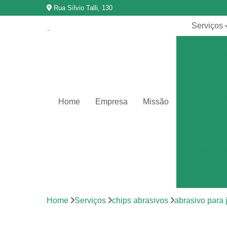
Rua Sílvio Talli, 130
Serviços
Chips
abrasivo
Chips de
porcelan
Chips grã
Home
Empresa
Missão
vegetal
Chips vítr
Equipamen
para poli
Polimento 
metais
Polimento 
Home
Serviços
chips abrasivos
abrasivo para
vibração
Revestimen