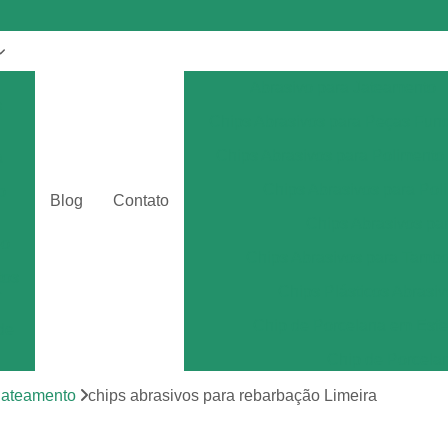
Abrasivo para Jateamento
s
Chips Abrasivos para Peças Fun
Chips Abrasivos para Polimento
a
Chips Abrasivos para Poli
o
Blog
Contato
Chips Abrasivos p
eo
Chips Abrasivos para Tamb
tos
Chips Plásticos Abrasiv
r
Chip de Porcelana em Esfe
de
Chip de Porcela
por
Chip de Porcel
 jateamento
chips abrasivos para rebarbação Limeira
Chip de Porcel
tos