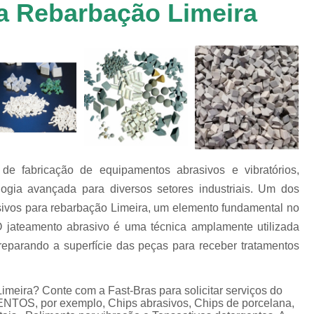
a Rebarbação Limeira
Chip de Porcelana para Polimento
tos
Polimento de 
nto
Polimento de Al
os
es
Polimento de M
Polimento de P
Chips de Espelhamento Grão V
Chips Grão Vegetal de Espelh
e fabricação de equipamentos abrasivos e vibratórios,
Chips Grão Vegetal para Brunime
logia avançada para diversos setores industriais. Um dos
Chips Grão Vegetal para Polim
sivos para rebarbação Limeira, um elemento fundamental no
Chips para Espelhamento Grão 
O jateamento abrasivo é uma técnica amplamente utilizada
reparando a superfície das peças para receber tratamentos
Chips Vítreo Abrilhan
Chips Vítreo Esterilização
C
imeira? Conte com a Fast-Bras para solicitar serviços do
Chips Vítreo para Bri
, por exemplo, Chips abrasivos, Chips de porcelana,