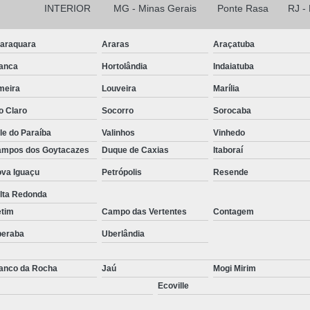
INTERIOR
MG - Minas Gerais
Ponte Rasa
RJ -
araquara
Araras
Araçatuba
anca
Hortolândia
Indaiatuba
meira
Louveira
Marília
o Claro
Socorro
Sorocaba
le do Paraíba
Valinhos
Vinhedo
mpos dos Goytacazes
Duque de Caxias
Itaboraí
va Iguaçu
Petrópolis
Resende
lta Redonda
etim
Campo das Vertentes
Contagem
beraba
Uberlândia
anco da Rocha
Jaú
Mogi Mirim
Ecoville