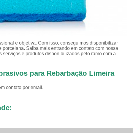
Revestimento para
Revestimento pa
Revestimento pa
Revestimento para Tamborea
ional e objetiva. Com isso, conseguimos disponibilizar
de porcelana. Saiba mais entrando em contato com nossa
Agente Tensoativos D
 serviços e produtos disponibilizados pelo ramo com a
Detergente 
Detergente Tensoativo Tipo Biod
brasivos para Rebarbação Limeira
Detergente Tensoativos Tipo
em contato por email.
Tensoativo Agente de De
Tensoativo Deterge
nde: